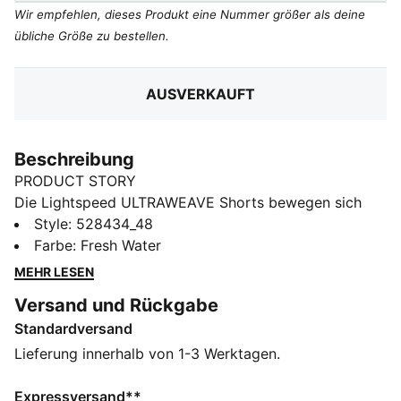
Wir empfehlen, dieses Produkt eine Nummer größer als deine
übliche Größe zu bestellen.
AUSVERKAUFT
Beschreibung
PRODUCT STORY
Die Lightspeed ULTRAWEAVE Shorts bewegen sich
mit dir. Mit einem extrem luftigen, präzisionsgewebten
Style
:
528434_48
Gewebe, einem hohen Schlitz für Bewegungsfreiheit
Farbe
:
Fresh Water
und smarten Taschen, damit du dich auf dein Ziel
MEHR LESEN
konzentrierst und nicht auf deine Ausrüstung. Du wirst
Versand und Rückgabe
immer schneller. Deine Ausrüstung hält mit.
Standardversand
FEATURES + VORTEILE
FEUCHTIGKEITSREGULIERUNG: Technische dryCELL
Lieferung innerhalb von 1-3 Werktagen.
Gewebe leiten Feuchtigkeit von der Haut ab – für ein
trockenes und komfortables Tragegefühl
Expressversand**