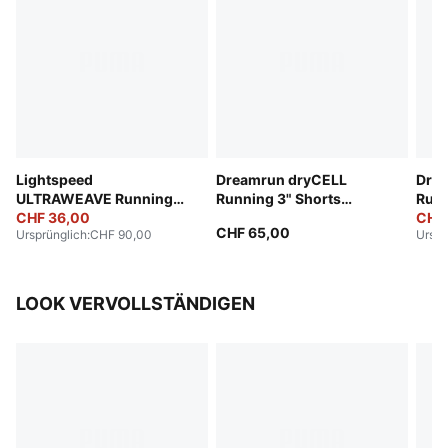
Lightspeed
Dreamrun dryCELL
Dre
ULTRAWEAVE Running
Running 3" Shorts
Runn
2" Shorts Women
CHF 36,00
Women
Wom
CHF
CHF 65,00
Ursprünglich
:
CHF 90,00
Urspr
LOOK VERVOLLSTÄNDIGEN