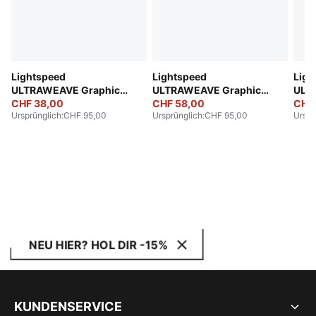
Lightspeed
Lightspeed
Ligh
ULTRAWEAVE Graphic
ULTRAWEAVE Graphic
ULT
Running Singlet Women
CHF 38,00
Running Singlet Women
CHF 58,00
Runn
CHF
Ursprünglich
:
CHF 95,00
Ursprünglich
:
CHF 95,00
Urspr
NEU HIER? HOL DIR -15%
KUNDENSERVICE