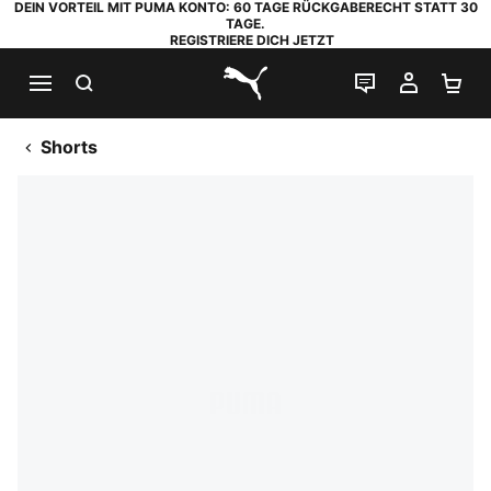
DEIN VORTEIL MIT PUMA KONTO: 60 TAGE RÜCKGABERECHT STATT 30
TAGE.
REGISTRIERE DICH JETZT
SUCHEN
LIVE-CHAT
MEIN K
WA
PUMA.com
Shorts