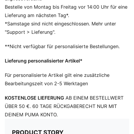
Hergestellt aus mindestens 50 % recycelten
Bestelle von Montag bis Freitag vor 14:00 Uhr für eine
Materialien.
Lieferung am nächsten Tag*.
DETAILS
*Samstage sind nicht eingeschlossen. Mehr unter
Passform: Performance Fit
"Support > Lieferung".
Hauptmaterial: Dobby
Länge: Endet oberhalb des Knies
**Nicht verfügbar für personalisierte Bestellungen.
Bundhöhe: Mittel
Taschen: Gesäßtasche
Lieferung personalisierter Artikel*
Für personalisierte Artikel gilt eine zusätzliche
Bearbeitungszeit von 2-5 Werktagen
KOSTENLOSE LIEFERUNG
AB EINEM BESTELLWERT
ÜBER 50 €. 60 TAGE RÜCKGABERECHT NUR MIT
DEINEM PUMA KONTO.
PRODUCT STORY