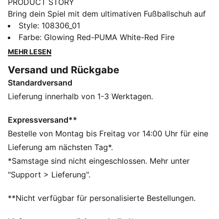
PRODUCT STORY
Bring dein Spiel mit dem ultimativen Fußballschuh auf
das nächste Level. Mit einem K-BETTER™ Obermaterial
Style
:
108306_01
für unübertroffenen Touch und GRIPCONTROL 3D für
Farbe
:
Glowing Red-PUMA White-Red Fire
verbesserte Ballkontrolle. Die leichte PEBA
MEHR LESEN
Außensohle und NanoGrip Einlegesohle machen dich
Versand und Rückgabe
auf dem Feld agil und unaufhaltsam.
Standardversand
FEATURES + VORTEILE
Das Obermaterial der Schuhe besteht zu mindestens
Lieferung innerhalb von 1-3 Werktagen.
20 % aus recycelten Materialien
K-BETTER™: Besser ohne Leder. K-BETTER™
Expressversand**
Obermaterial nicht tierischen Ursprungs, für das
Bestelle von Montag bis Freitag vor 14:00 Uhr für eine
einzigartige KING Gefühl, Komfort und
Lieferung am nächsten Tag*.
Strapazierfähigkeit in einer neuen und verbesserten
*Samstage sind nicht eingeschlossen. Mehr unter
Version
"Support > Lieferung".
ORTHOLITE®: Ferse mit Memory Foam Polsterung für
verbesserten Komfort
**Nicht verfügbar für personalisierte Bestellungen.
GRIPCONTROL 3D: Rippenstruktur auf der Seitenmitte
für bessere Ballkontrolle