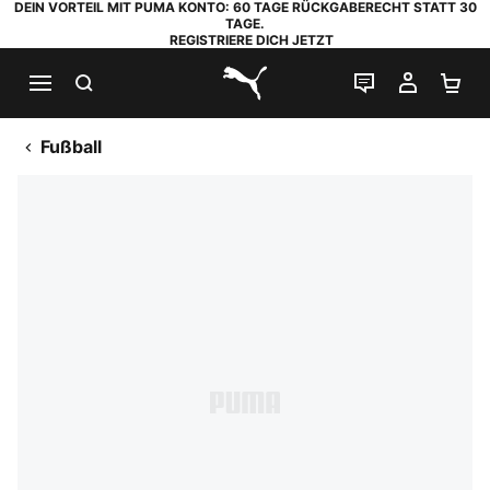
DEIN VORTEIL MIT PUMA KONTO: 60 TAGE RÜCKGABERECHT STATT 30
TAGE.
REGISTRIERE DICH JETZT
SUCHEN
LIVE-CHAT
MEIN K
WA
PUMA.com
Fußball