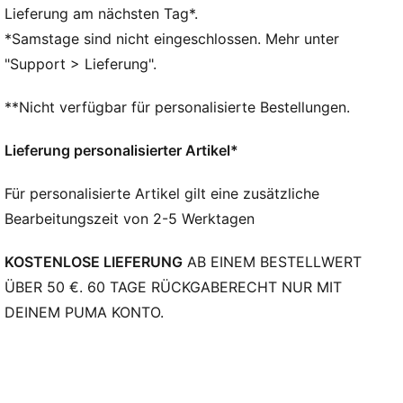
DETAILS
Lieferung am nächsten Tag*.
Vamp aus Synthetik in Velours-Optik
*Samstage sind nicht eingeschlossen. Mehr unter
Atmungsaktives Mesh an der Seite und auf der Zunge
"Support > Lieferung".
Abriebfeste Gummilaufsohle mit niedrigem Profil fürs
Hallenspiel
**Nicht verfügbar für personalisierte Bestellungen.
EVA-Zwischensohle
IT: geeignet für Hallenböden (Indoor)
Lieferung personalisierter Artikel*
Für personalisierte Artikel gilt eine zusätzliche
Bearbeitungszeit von 2-5 Werktagen
KOSTENLOSE LIEFERUNG
AB EINEM BESTELLWERT
ÜBER 50 €. 60 TAGE RÜCKGABERECHT NUR MIT
DEINEM PUMA KONTO.