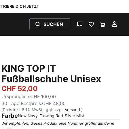
TRIERE DICH JETZT
SUCHEN
LIVE-CHAT
FAVORITEN 0
WARENKO
MEI
KING TOP IT
Fußballschuhe Unisex
CHF 52,00
Ursprünglich
:
CHF 100,00
30 Tage Bestpreis
:
CHF 48,00
(Preis inkl. 8.1% MwSt., ggf. zzgl.
Versand.
)
Farbe
:
Ausverkauft
New Navy-Glowing Red-Silver Mist
Wir empfehlen, dieses Produkt eine Nummer größer als deine