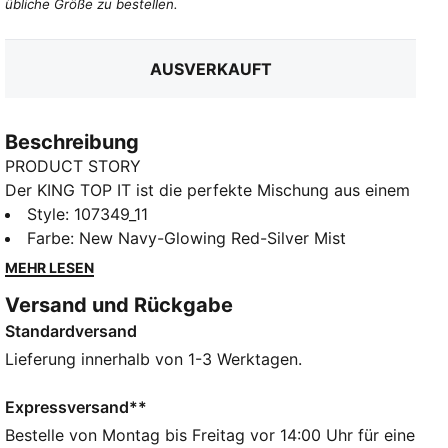
übliche Größe zu bestellen.
AUSVERKAUFT
Beschreibung
PRODUCT STORY
Der KING TOP IT ist die perfekte Mischung aus einem
Performance-Schuh für die Halle und einem
Style
:
107349_11
ikonischen Fußballsneaker. Der Fußballschuh
Farbe
:
New Navy-Glowing Red-Silver Mist
kombiniert charakteristische Elemente wie die
MEHR LESEN
Stickerei mit einer neuen Laufsohle, die ein niedriges
Versand und Rückgabe
Profil und ein besonders weiches Obermaterial hat.
Standardversand
Das Retro-Branding rundet den Style ab.
FEATURES + VORTEILE
Lieferung innerhalb von 1-3 Werktagen.
Das Obermaterial des Schuhs ist mit mindestens 30 %
recycelten Materialien hergestellt als Schritt in eine
Expressversand**
bessere Zukunft.
Bestelle von Montag bis Freitag vor 14:00 Uhr für eine