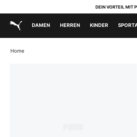
DEIN VORTEIL MIT
DAMEN
HERREN
KINDER
SPORT
PUMA.com
PUMA x DORA THE EXPLORER
Schuhe zum Reinschlüpfen
Home