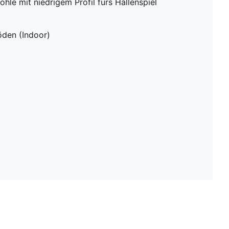
hle mit niedrigem Profil fürs Hallenspiel
öden (Indoor)