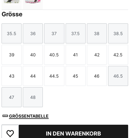
PUMA White-Glowing Red-Yellow Alert
PUMA White-Poison Pink-Bright Aqua
Grösse
35.5
36
37
37.5
38
38.5
Größe
Größe
Größe
Größe
Größe
Größe
39
40
40.5
41
42
42.5
Größe
Größe
Größe
Größe
Größe
Größe
43
44
44.5
45
46
46.5
Größe
Größe
Größe
Größe
Größe
Größe
47
48
Größe
Größe
GRÖSSENTABELLE
IN DEN WARENKORB
Zu Favoriten hinzufügen