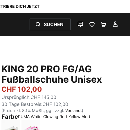
TRIERE DICH JETZT
SUCHEN
LIVE-CHAT
FAVORITEN 0
WARENKO
MEI
KING 20 PRO FG/AG
Fußballschuhe Unisex
CHF 102,00
Ursprünglich
:
CHF 145,00
30 Tage Bestpreis
:
CHF 102,00
(Preis inkl. 8.1% MwSt., ggf. zzgl.
Versand.
)
Farbe
PUMA White-Glowing Red-Yellow Alert