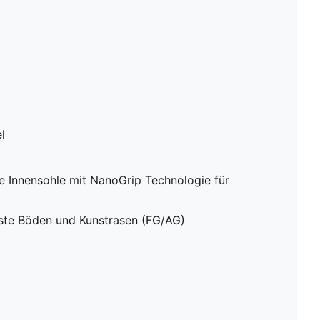
(FG/AG)
l
e Innensohle mit NanoGrip Technologie für
este Böden und Kunstrasen (FG/AG)