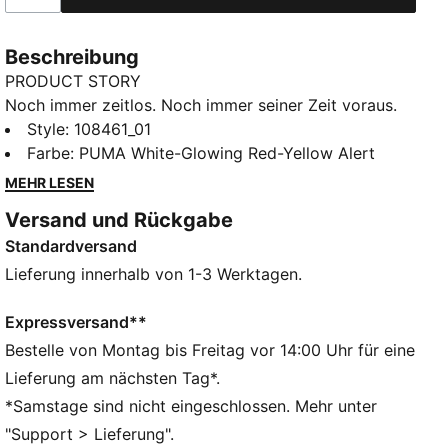
Beschreibung
PRODUCT STORY
Noch immer zeitlos. Noch immer seiner Zeit voraus.
Noch immer KING. Zwanzig Generationen später ist er
Style
:
108461_01
immer noch unschlagbar, wenn es um Kontrolle,
Farbe
:
PUMA White-Glowing Red-Yellow Alert
Ballgefühl und Komfort geht. Das TOTALTOUCH+
MEHR LESEN
Obermaterial sorgt für ein Ballgefühl, das gute von
Versand und Rückgabe
großartigen Spielern unterscheidet – sanft am Ball,
Standardversand
hart zur Konkurrenz. Die Slip-on-Konstruktion aus
Funktions-Strick mit gepolsterter Zunge, OrthoLite®
Lieferung innerhalb von 1-3 Werktagen.
CustomFit Fersenpolsterung und dynamischem
Schnürsystem passt sich deinem Fuß an und sorgt
Expressversand**
vom Anpfiff bis zum Abpfiff für Komfort und sicheren
Bestelle von Montag bis Freitag vor 14:00 Uhr für eine
Halt. Mit einer leichten, für feste Böden und
Lieferung am nächsten Tag*.
Kunstrasen geeigneten Laufsohle für optimale
*Samstage sind nicht eingeschlossen. Mehr unter
Kontrolle über deine Bewegungen und den Ball.
"Support > Lieferung".
FEATURES + VORTEILE