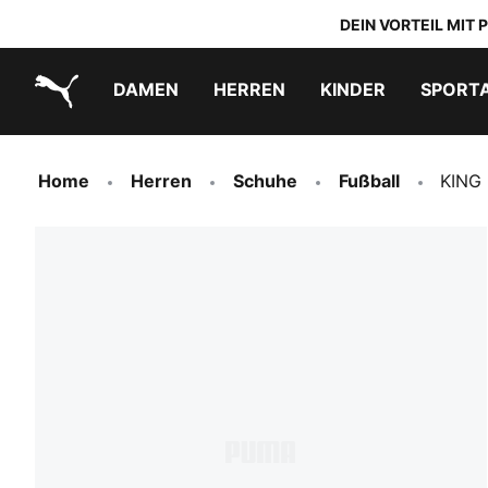
DEIN VORTEIL MIT
DAMEN
HERREN
KINDER
SPORT
PUMA.com
PUMA x TRANSFORMERS
PUMA x DORA THE EXPLORER
Schuhe zum Reinschlüpfen
Home
Herren
Schuhe
Fußball
KING 