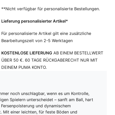
Das Obermaterial der Schuhe besteht zu mindestens
**Nicht verfügbar für personalisierte Bestellungen.
20 % aus recycelten Materialien
TOUCH: Mit dem superweichen TOTALTOUCH+
Lieferung personalisierter Artikel*
Obermaterial hast du den Ball noch besser unter
Kontrolle
Für personalisierte Artikel gilt eine zusätzliche
KONTROLLE: Lasergeschnittene Grip-Zonen und 3D-
Bearbeitungszeit von 2-5 Werktagen
Texturen sorgen für optimale Ballkontrolle
KOMFORT: OrthoLite® CustomFit Fersenpolster für
KOSTENLOSE LIEFERUNG
AB EINEM BESTELLWERT
eine individuelle Passform, die sich anfühlt, als wäre
sie nur für dich gemacht
ÜBER 50 €. 60 TAGE RÜCKGABERECHT NUR MIT
DETAILS
DEINEM PUMA KONTO.
Breite: Regulär
Zehentyp: Abgerundet
Verschluss: Schnürsenkel
Absatzart: Flach
mmer noch unschlagbar, wenn es um Kontrolle,
Leichte, herausnehmbare Innensohle mit NanoGrip
en Spielern unterscheidet – sanft am Ball, hart
Technologie für optimalen Komfort
it Fersenpolsterung und dynamischem
Leichte Laufsohle für feste Böden und Kunstrasen
 Mit einer leichten, für feste Böden und