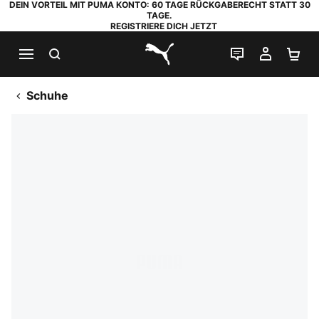
DEIN VORTEIL MIT PUMA KONTO: 60 TAGE RÜCKGABERECHT STATT 30
TAGE.
REGISTRIERE DICH JETZT
SUCHEN
LIVE-CHAT
MEIN K
WA
PUMA.com
Schuhe