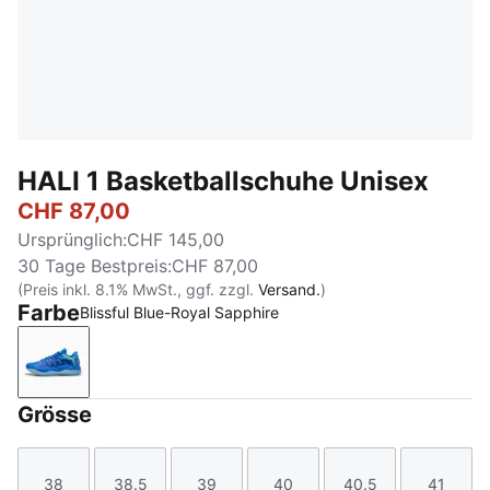
HALI 1 Basketballschuhe Unisex
CHF 87,00
Ursprünglich
:
CHF 145,00
30 Tage Bestpreis
:
CHF 87,00
(Preis inkl. 8.1% MwSt., ggf. zzgl.
Versand.
)
Farbe
Blissful Blue-Royal Sapphire
Blissful Blue-Royal Sapphire
Grösse
38
38.5
39
40
40.5
41