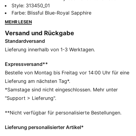
Signature-Basketballschuh, entworfen von Salehe
Style
:
313450_01
Bembury. Der unverwechselbare Touch von Salehe
Farbe
:
Blissful Blue-Royal Sapphire
sorgt für eine auffallende futuristische Ästhetik, die
MEHR LESEN
hochwertiges Design mit erstklassiger Performance
Versand und Rückgabe
verbindet. Das glatte, dynamische Obermaterial in
Standardversand
Opal sitzt auf einer durchgehenden NITROFOAM™
Zwischensohle für Power und Dämpfung auf dem
Lieferung innerhalb von 1-3 Werktagen.
Court.
FEATURES + VORTEILE
Expressversand**
NITROFOAM™: Die innovative mit Stickstoff versetzte
Bestelle von Montag bis Freitag vor 14:00 Uhr für eine
Schaumstoff-Technologie bietet exzellente
Lieferung am nächsten Tag*.
Reaktionsfähigkeit in einem federleichten Paket
*Samstage sind nicht eingeschlossen. Mehr unter
TPU MITTELFUSS-SCHAFT: Mehr Support und
"Support > Lieferung".
Stabilität.
PUMAGRIP: Hochabriebfestes Profilmuster für
**Nicht verfügbar für personalisierte Bestellungen.
verbesserte Traktion dank rutschfester
Gummimischung
Lieferung personalisierter Artikel*
DETAILS