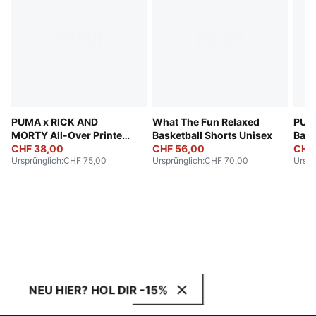
PUMA x RICK AND
What The Fun Relaxed
PUMA
MORTY All-Over Printed
Basketball Shorts Unisex
Bac
Shorts Unisex
CHF 38,00
CHF 56,00
CHF
Ursprünglich
:
CHF 75,00
Ursprünglich
:
CHF 70,00
Urspr
NEU HIER? HOL DIR -15%