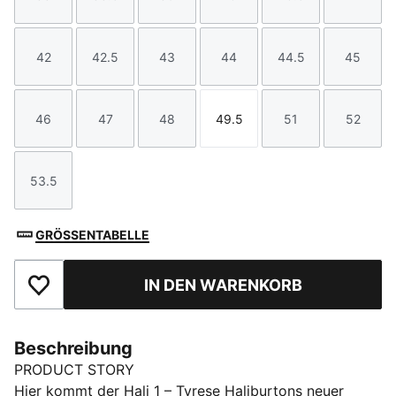
Größe
Größe
Größe
Größe
Größe
Größe
42
42.5
43
44
44.5
45
Größe
Größe
Größe
Größe
Größe
Größe
46
47
48
49.5
51
52
Größe
Größe
Größe
Größe
Größe
Größe
53.5
Größe
GRÖSSENTABELLE
IN DEN WARENKORB
Zu Favoriten hinzufügen
Beschreibung
PRODUCT STORY
Hier kommt der Hali 1 – Tyrese Haliburtons neuer