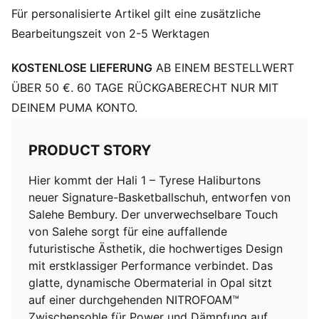
Regular Fit
Für personalisierte Artikel gilt eine zusätzliche
Abgerundeter Zehenbereich
Bearbeitungszeit von 2-5 Werktagen
Schnürung
Absatzart: Flach
KOSTENLOSE LIEFERUNG
AB EINEM BESTELLWERT
Dämpfungsstufe: Maximal
ÜBER 50 €. 60 TAGE RÜCKGABERECHT NUR MIT
DEINEM PUMA KONTO.
PRODUCT STORY
Hier kommt der Hali 1 – Tyrese Haliburtons
neuer Signature-Basketballschuh, entworfen von
Salehe Bembury. Der unverwechselbare Touch
von Salehe sorgt für eine auffallende
futuristische Ästhetik, die hochwertiges Design
mit erstklassiger Performance verbindet. Das
glatte, dynamische Obermaterial in Opal sitzt
auf einer durchgehenden NITROFOAM™
Zwischensohle für Power und Dämpfung auf