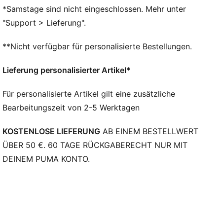
Pro bietet mehr Grip und Ballkontrolle.
*Samstage sind nicht eingeschlossen. Mehr unter
PWRTAPE im Mittelfußbereich sorgt für ultimativen
"Support > Lieferung".
Halt und Stabilität und verbessert die Dehnbarkeit
und Anpassungsfähigkeit.
**Nicht verfügbar für personalisierte Bestellungen.
Fuzionpods am Obermaterial schützen den Fuß, ohne
die Bewegungsfreiheit einzuschränken
Lieferung personalisierter Artikel*
Obermaterial aus hochelastischem Vier-Wege-
Stretchgarn mit extra dehnbarem Strick passt sich
Für personalisierte Artikel gilt eine zusätzliche
dynamisch an die Fußform an.
Bearbeitungszeit von 2-5 Werktagen
PUMA Branding-Details
KOSTENLOSE LIEFERUNG
AB EINEM BESTELLWERT
ÜBER 50 €. 60 TAGE RÜCKGABERECHT NUR MIT
DEINEM PUMA KONTO.