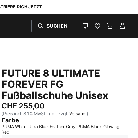
TRIERE DICH JETZT
SUCHEN
LIVE-CHAT
FAVORITEN 0
WARENKO
MEI
FUTURE 8 ULTIMATE
FOREVER FG
Fußballschuhe Unisex
CHF 255,00
(Preis inkl. 8.1% MwSt., ggf. zzgl.
Versand.
)
Farbe
PUMA White-Ultra Blue-Feather Gray-PUMA Black-Glowing
:
Ausverkauft
Red