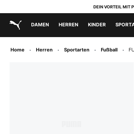
DEIN VORTEIL MIT
DAMEN
HERREN
KINDER
SPORT
PUMA.com
PUMA x DORA THE EXPLORER
Schuhe zum Reinschlüpfen
Home
Herren
Sportarten
Fußball
FU