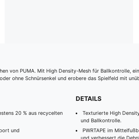
huhen von PUMA. Mit High Density-Mesh für Ballkontrolle, 
t oder ohne Schnürsenkel und erobere das Spielfeld mit unü
DETAILS
estens 20 % aus recycelten
Texturierte High Densit
und Ballkontrolle.
port und
PWRTAPE im Mittelfußber
und verbessert die Dehn