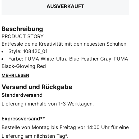
AUSVERKAUFT
Beschreibung
PRODUCT STORY
Entfessle deine Kreativität mit den neuesten Schuhen
von PUMA. Mit High Density-Mesh für Ballkontrolle,
Style
:
108420_01
einer FLEXGILITY-Außensohle für agile Bewegungen
Farbe
:
PUMA White-Ultra Blue-Feather Gray-PUMA
und PWRTAPE für ultimative Stabilität. Spiele mit oder
Black-Glowing Red
ohne Schnürsenkel und erobere das Spielfeld mit
MEHR LESEN
unübertroffener Bewegungsfreiheit und Präzision.
Versand und Rückgabe
FEATURES + VORTEILE
Standardversand
Das Obermaterial der Schuhe besteht zu mindestens
20 % aus recycelten Materialien
Lieferung innerhalb von 1-3 Werktagen.
PWRTAPE: Gezielte obere Verstärkung für Support
und Strapazierfähigkeit
Expressversand**
DETAILS
Bestelle von Montag bis Freitag vor 14:00 Uhr für eine
Texturierte High Density-Meshlage mit GripControl
Lieferung am nächsten Tag*.