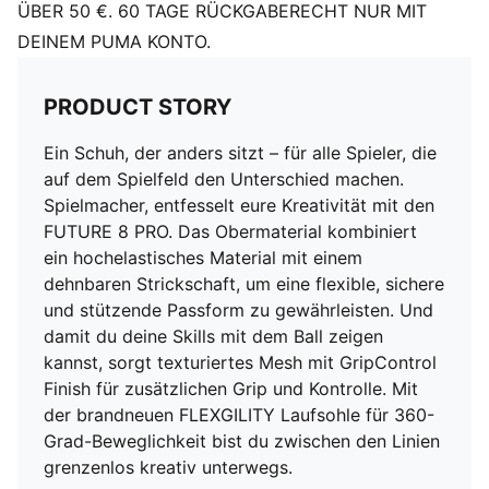
Zehentyp: Abgerundet
ÜBER 50 €. 60 TAGE RÜCKGABERECHT NUR MIT
Verschluss: Schnürsenkel
DEINEM PUMA KONTO.
Leichte TPU-Laufsohle mit einschraubbaren
Stollenspitzen aus Metall
PRODUCT STORY
Absatzart: Flach
Futter: Textil
Ein Schuh, der anders sitzt – für alle Spieler, die
Oberfläche: Mixed und Soft Ground (verschiedene und
auf dem Spielfeld den Unterschied machen.
weiche Böden)
Spielmacher, entfesselt eure Kreativität mit den
FUTURE 8 PRO. Das Obermaterial kombiniert
ein hochelastisches Material mit einem
dehnbaren Strickschaft, um eine flexible, sichere
und stützende Passform zu gewährleisten. Und
damit du deine Skills mit dem Ball zeigen
kannst, sorgt texturiertes Mesh mit GripControl
Finish für zusätzlichen Grip und Kontrolle. Mit
der brandneuen FLEXGILITY Laufsohle für 360-
Grad-Beweglichkeit bist du zwischen den Linien
grenzenlos kreativ unterwegs.