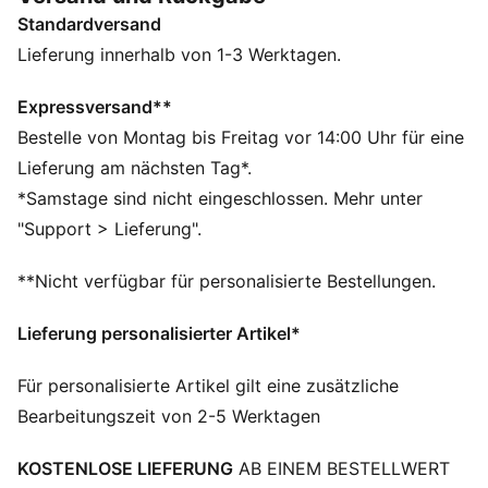
sichere und stützende Passform zu gewährleisten. Und
Standardversand
damit du deine Skills mit dem Ball zeigen kannst, sorgt
texturiertes Mesh mit GripControl Finish für
Lieferung innerhalb von 1-3 Werktagen.
zusätzlichen Grip und Kontrolle. Mit der brandneuen
FLEXGILITY Laufsohle für 360-Grad-Beweglichkeit bist
Expressversand**
du zwischen den Linien grenzenlos kreativ unterwegs.
Bestelle von Montag bis Freitag vor 14:00 Uhr für eine
FEATURES + VORTEILE
Lieferung am nächsten Tag*.
PASSFORM: Obermaterial aus hochelastischem Vier-
*Samstage sind nicht eingeschlossen. Mehr unter
Wege-Stretchgarn in Kombination mit einem
"Support > Lieferung".
dehnbaren Strickkragen für eine flexible, sichere und
stützende Passform
**Nicht verfügbar für personalisierte Bestellungen.
PASSFORM: PWRTAPE im Mittelfußbereich für den
ultimativen Halt und Stabilität
Lieferung personalisierter Artikel*
SKILL: Texturiertes Mesh und GripControl Technologie
sorgen für noch mehr Grip und Ballkontrolle
Für personalisierte Artikel gilt eine zusätzliche
Das Obermaterial der Schuhe besteht zu mindestens
Bearbeitungszeit von 2-5 Werktagen
20 % aus recycelten Materialien.
DETAILS
KOSTENLOSE LIEFERUNG
AB EINEM BESTELLWERT
Breite: Regulär