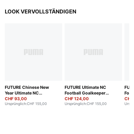
LOOK VERVOLLSTÄNDIGEN
FUTURE Chinese New
FUTURE Ultimate NC
FUTU
Year Ultimate NC
Football Goalkeeper
Foot
Goalkeeper Gloves
CHF 93,00
Gloves
CHF 124,00
Glov
CHF
Ursprünglich
:
CHF 155,00
Ursprünglich
:
CHF 155,00
Urspr
Unisex