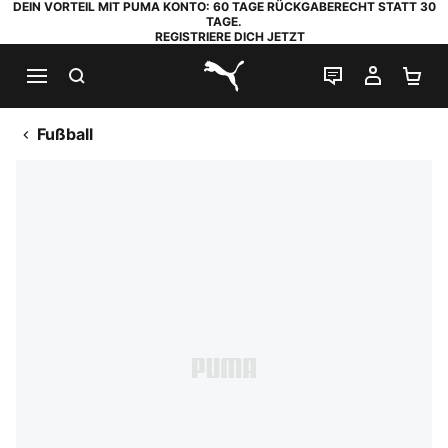
DEIN VORTEIL MIT PUMA KONTO: 60 TAGE RÜCKGABERECHT STATT 30
TAGE.
REGISTRIERE DICH JETZT
SUCHEN
LIVE-CHAT
MEIN K
WA
PUMA.com
Fußball