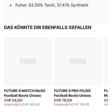
Futter: 62.59% Textil, 37.41% Synthetik
DAS KÖNNTE DIR EBENFALLS GEFALLEN
FUTURE 8 MATCH MxSG
FUTURE 8 PRO FG/AG
FUT
Football Boots Unisex
Football Boots Unisex
MxSG
CHF 54,00
CHF 78,00
Unis
CHF
Ursprünglich
:
CHF 105,00
Ursprünglich
:
CHF 155,00
Urspr