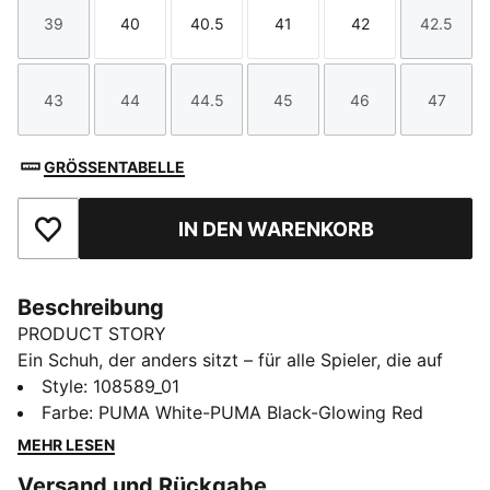
39
40
40.5
41
42
42.5
Größe
Größe
Größe
Größe
Größe
Größe
43
44
44.5
45
46
47
Größe
Größe
Größe
Größe
Größe
Größe
GRÖSSENTABELLE
IN DEN WARENKORB
Zu Favoriten hinzufügen
Beschreibung
PRODUCT STORY
Ein Schuh, der anders sitzt – für alle Spieler, die auf
dem Spielfeld den Unterschied machen. Spielmacher,
Style
:
108589_01
entfesselt eure Kreativität mit den FUTURE 8 PRO. Das
Farbe
:
PUMA White-PUMA Black-Glowing Red
Obermaterial kombiniert ein hochelastisches Material
MEHR LESEN
mit einem dehnbaren Strickschaft, um eine flexible,
Versand und Rückgabe