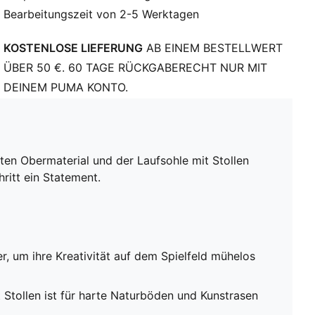
Bearbeitungszeit von 2-5 Werktagen
TT: Geeignet für harte Naturböden und Kunstrasen
(2G)
KOSTENLOSE LIEFERUNG
AB EINEM BESTELLWERT
PUMA Teenager: Empfohlen für ältere Kinder und
Teenager zwischen 8 und 16 Jahren
ÜBER 50 €. 60 TAGE RÜCKGABERECHT NUR MIT
DEINEM PUMA KONTO.
hten Obermaterial und der Laufsohle mit Stollen
ritt ein Statement.
, um ihre Kreativität auf dem Spielfeld mühelos
 Stollen ist für harte Naturböden und Kunstrasen