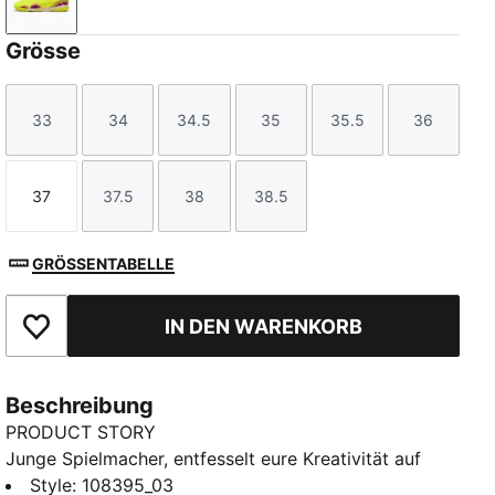
Yellow Alert-PUMA Black-Sun Struck
Grösse
33
34
34.5
35
35.5
36
Größe
Größe
Größe
Größe
Größe
Größe
37
37.5
38
38.5
Größe
Größe
Größe
Größe
GRÖSSENTABELLE
IN DEN WARENKORB
Zu Favoriten hinzufügen
Beschreibung
PRODUCT STORY
Junge Spielmacher, entfesselt eure Kreativität auf
dem Feld mit diesen neuen Fußballschuhen. Mit ihrem
Style
:
108395_03