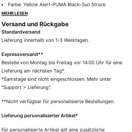
leichten Obermaterial und der Laufsohle mit Stollen
Farbe
:
Yellow Alert-PUMA Black-Sun Struck
bieten sie Beweglichkeit und Support. Ideal für harte
MEHR LESEN
Böden und Kunstrasen, setzt PUMA damit bei jedem
Versand und Rückgabe
Schritt ein Statement.
Standardversand
FEATURES + VORTEILE
Das Obermaterial besteht zu mindestens 20 % aus
Lieferung innerhalb von 1-3 Werktagen.
recycelten Materialien
PASSFORM: Leichtes Obermaterial mit einer regulären
Expressversand**
Zungenkonstruktion, die sich verschiedenen
Bestelle von Montag bis Freitag vor 14:00 Uhr für eine
Fußformen anpasst
Lieferung am nächsten Tag*.
DETAILS
*Samstage sind nicht eingeschlossen. Mehr unter
Gemacht für Spielmacher, um ihre Kreativität auf dem
"Support > Lieferung".
Spielfeld mühelos zu entfalten
Die dünne Laufsohle mit Stollen ist für harte
**Nicht verfügbar für personalisierte Bestellungen.
Naturböden und Kunstrasen geeignet
Leichtes Obermaterial mit einer regulären
Lieferung personalisierter Artikel*
Zungenkonstruktion für eine bequeme, individuelle
Passform
Für personalisierte Artikel gilt eine zusätzliche
Reguläre bis breite Passform