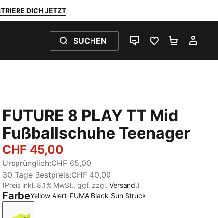
TRIERE DICH JETZT
SUCHEN
LIVE-CHAT
FAVORITEN 0
WARENKO
MEI
FUTURE 8 PLAY TT Mid
Fußballschuhe Teenager
CHF 45,00
Ursprünglich
:
CHF 65,00
30 Tage Bestpreis
:
CHF 40,00
(Preis inkl. 8.1% MwSt., ggf. zzgl.
Versand.
)
Farbe
Yellow Alert-PUMA Black-Sun Struck