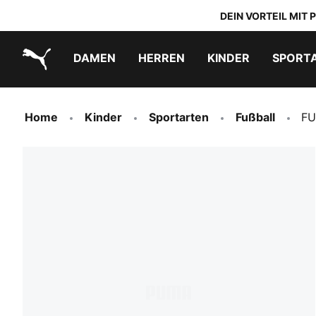
DEIN VORTEIL MIT
DAMEN
HERREN
KINDER
SPORT
PUMA.com
PUMA x TRANSFORMERS
PUMA x DORA THE EXPLORER
Schuhe zum Reinschlüpfen
Home
Kinder
Sportarten
Fußball
FU