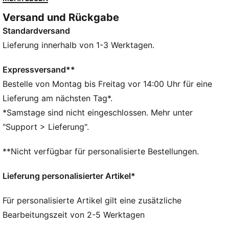
sichere Traktion für Speed und deine neue Bestzeit.
Versand und Rückgabe
FEATURES + VORTEILE
Standardversand
PWRPLATE: Carbonfaserplatte zur Stabilisierung der
Zwischensohle bei gleichzeitiger Maximierung der
Lieferung innerhalb von 1-3 Werktagen.
Energieübertragung
NITROFOAM™ Elite: Extrem leichte, hochwertige
Expressversand**
Performance-Schaumstofftechnologie für exzellente
Bestelle von Montag bis Freitag vor 14:00 Uhr für eine
Reaktionsfähigkeit
Lieferung am nächsten Tag*.
DETAILS
*Samstage sind nicht eingeschlossen. Mehr unter
Entworfen für: Straßenlauf
"Support > Lieferung".
Breite: Regulär
Verschluss: Schnürsenkel
**Nicht verfügbar für personalisierte Bestellungen.
Pronation: Neutral
Dämpfung: Maximal
Lieferung personalisierter Artikel*
Durchschnittliche Kilometerzahl 300 km
Sprengung: 8 mm
Für personalisierte Artikel gilt eine zusätzliche
Bearbeitungszeit von 2-5 Werktagen