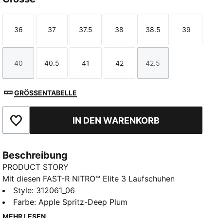
36
37
37.5
38
38.5
39
Größe
Größe
Größe
Größe
Größe
Größe
40
40.5
41
42
42.5
Größe
Größe
Größe
Größe
Größe
GRÖSSENTABELLE
IN DEN WARENKORB
Zu Favoriten hinzufügen
Beschreibung
PRODUCT STORY
Mit diesen FAST-R NITRO™ Elite 3 Laufschuhen
steigerst du dein Tempo für den Wettkampf. Sie
Style
:
312061_06
haben einen Antrieb aus Karbonfaser, ein leichtes
Farbe
:
Apple Spritz-Deep Plum
Obermaterial für ein weiches, festes Tragegefühl und
MEHR LESEN