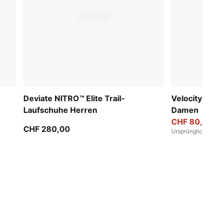
Deviate NITRO™ Elite Trail-
Velocity NI
Laufschuhe Herren
Damen
CHF 80,00
CHF 280,00
Ursprünglich
:
CHF