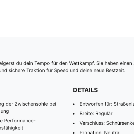
igerst du dein Tempo für den Wettkampf. Sie haben einen A
und sichere Traktion für Speed und deine neue Bestzeit.
DETAILS
ng der Zwischensohle bei
Entworfen für: Straßenl
gung
Breite: Regulär
ge Performance-
Verschluss: Schnürsenke
sfähigkeit
Pronation: Neutral