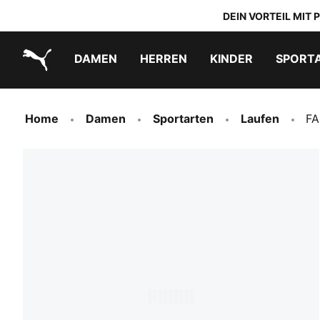
DEIN VORTEIL MIT
DAMEN
HERREN
KINDER
SPORT
PUMA.com
PUMA x DORA THE EXPLORER
Schuhe zum Reinschlüpfen
Home
Damen
Sportarten
Laufen
FA