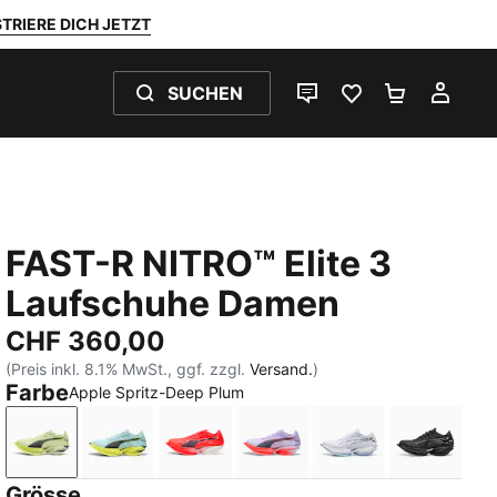
TRIERE DICH JETZT
SUCHEN
LIVE-CHAT
FAVORITEN 0
WARENKO
MEI
FAST-R NITRO™ Elite 3
Laufschuhe Damen
CHF 360,00
(Preis inkl. 8.1% MwSt., ggf. zzgl.
Versand.
)
Farbe
Apple Spritz-Deep Plum
Apple Spritz-Deep Plum
Fresh Water-Lemon Crush
Ultra Red-Inky Depths-PUMA White
Light Lavender-Inky Depth
PUMA White-Cha
PUMA Bl
Grösse