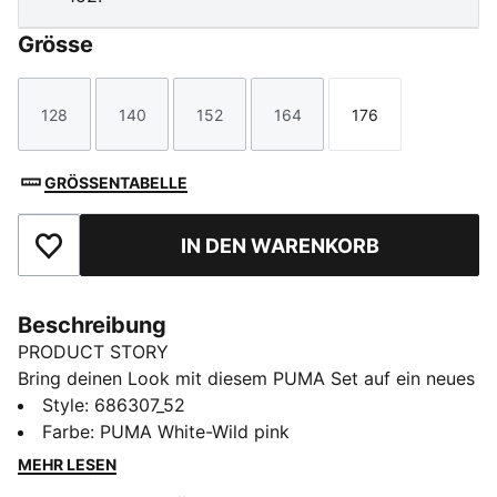
Grösse
128
140
152
164
176
Größe
Größe
Größe
Größe
Größe
GRÖSSENTABELLE
IN DEN WARENKORB
Zu Favoriten hinzufügen
Beschreibung
PRODUCT STORY
Bring deinen Look mit diesem PUMA Set auf ein neues
Level. Das T-Shirt mit No. 1 Logo-Gummiprint hat
Style
:
686307_52
einen gerippten Rundhalsausschnitt und die Shorts
Farbe
:
PUMA White-Wild pink
garantieren ultimativen Komfort dank des elastischen
MEHR LESEN
Bunds mit innenliegendem Kordelzug. Perfekt für