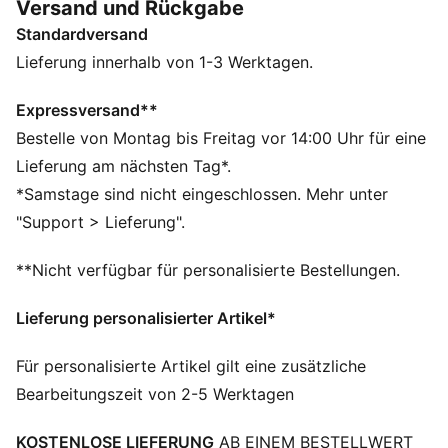
Versand und Rückgabe
lässige Aktivitäten oder bequemes Relaxen zu Hause.
Standardversand
Kordelzug fest angebracht: Ja. Länge des Kordelzugs:
9–14 cm
Lieferung innerhalb von 1-3 Werktagen.
FEATURES + VORTEILE
Hergestellt aus mindestens 20 % recycelter Baumwolle
Expressversand**
DETAILS
Bestelle von Montag bis Freitag vor 14:00 Uhr für eine
Regular Fit
Lieferung am nächsten Tag*.
Gerippter Rundhalsausschnitt
*Samstage sind nicht eingeschlossen. Mehr unter
Shorts mit elastischem Bund und Kordelzug innen
"Support > Lieferung".
Kurze Ärmel
PUMA No. 1-Logo
**Nicht verfügbar für personalisierte Bestellungen.
PUMA Branding-Details
Lieferung personalisierter Artikel*
Für personalisierte Artikel gilt eine zusätzliche
Bearbeitungszeit von 2-5 Werktagen
KOSTENLOSE LIEFERUNG
AB EINEM BESTELLWERT