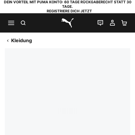
DEIN VORTEIL MIT PUMA KONTO: 60 TAGE RÜCKGABERECHT STATT 30
TAGE.
REGISTRIERE DICH JETZT
SUCHEN
LIVE-CHAT
MEIN K
WA
PUMA.com
Kleidung