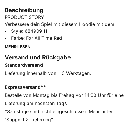
Beschreibung
PRODUCT STORY
Verbessere dein Spiel mit diesem Hoodie mit dem
PUMA No. 1 Logo, einer Kapuze mit kuscheligem
Style
:
684909_11
Jerseyfutter und gerippten Bündchen und Saum.
Farbe
:
For All Time Red
Perfekt für jedes Abenteuer, verbindet dieses Teil
MEHR LESEN
mühelos Style und Funktion. Spüre den PUMA Vibe
Versand und Rückgabe
und sorge für Aufsehen.
Standardversand
FEATURES + VORTEILE
Hergestellt aus mindestens 50 % recycelten
Lieferung innerhalb von 1-3 Werktagen.
Materialien.
DETAILS
Expressversand**
Regular Fit
Bestelle von Montag bis Freitag vor 14:00 Uhr für eine
French Terry
Lieferung am nächsten Tag*.
Reguläre Länge
*Samstage sind nicht eingeschlossen. Mehr unter
Kapuze
"Support > Lieferung".
Lange Ärmel
Kängurutasche