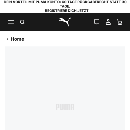
DEIN VORTEIL MIT PUMA KONTO: 60 TAGE RÜCKGABERECHT STATT 30
TAGE.
REGISTRIERE DICH JETZT
SUCHEN
LIVE-CHAT
MEIN K
WA
PUMA.com
Home