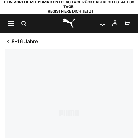
DEIN VORTEIL MIT PUMA KONTO: 60 TAGE RÜCKGABERECHT STATT 30
TAGE.
REGISTRIERE DICH JETZT
SUCHEN
LIVE-CHAT
MEIN K
WA
PUMA.com
8-16 Jahre