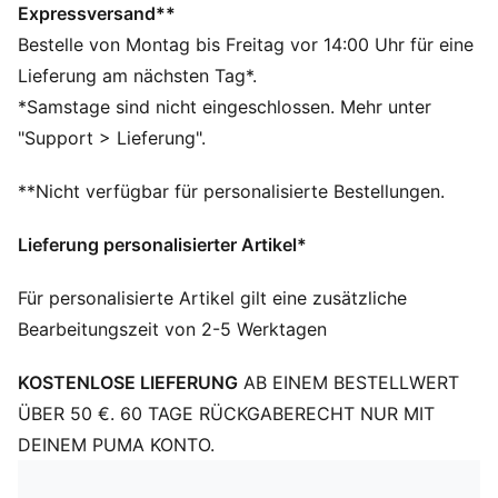
Rundhalsausschnitt
Expressversand**
Kurze Ärmel
Bestelle von Montag bis Freitag vor 14:00 Uhr für eine
PUMA Branding-Details
Lieferung am nächsten Tag*.
PUMA Teenager: Empfohlen für ältere Kinder und
*Samstage sind nicht eingeschlossen. Mehr unter
Teenager zwischen 8 und 16 Jahren
"Support > Lieferung".
**Nicht verfügbar für personalisierte Bestellungen.
Lieferung personalisierter Artikel*
Für personalisierte Artikel gilt eine zusätzliche
Bearbeitungszeit von 2-5 Werktagen
KOSTENLOSE LIEFERUNG
AB EINEM BESTELLWERT
ÜBER 50 €. 60 TAGE RÜCKGABERECHT NUR MIT
DEINEM PUMA KONTO.