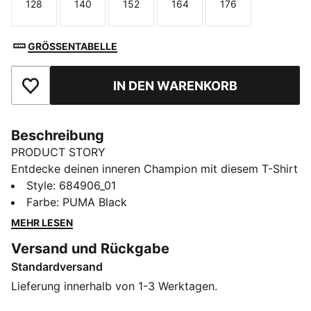
128
140
152
164
176
Größe
Größe
Größe
Größe
Größe
GRÖSSENTABELLE
IN DEN WARENKORB
Zu Favoriten hinzufügen
Beschreibung
PRODUCT STORY
Entdecke deinen inneren Champion mit diesem T-Shirt
mit auffälligem PUMA No. 1 Logo als Gummiprint.
Style
:
684906_01
Entworfen für ein Leben mit Leidenschaft und Energie,
Farbe
:
PUMA Black
ist es die perfekte Ergänzung für deine Garderobe.
MEHR LESEN
Zeige deinen PUMA Stolz jeden Tag!
Versand und Rückgabe
DETAILS
Standardversand
Regular Fit
Single Jersey
Lieferung innerhalb von 1-3 Werktagen.
Reguläre Länge