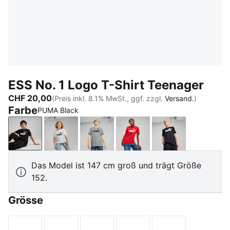
ESS No. 1 Logo T-Shirt Teenager
CHF 20,00
(Preis inkl. 8.1% MwSt., ggf. zzgl.
Versand.
)
Farbe
PUMA Black
PUMA Black
PUMA White
Medium Gray Heather
For All Time Red
New Navy
Das Model ist 147 cm groß und trägt Größe
152.
Grösse