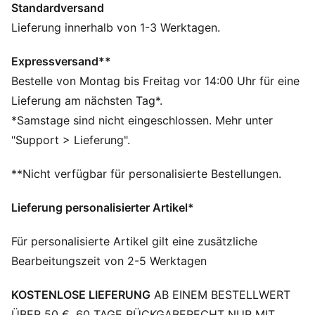
Standardversand
Hergestellt aus mindestens 20 % recycelter
Baumwolle.
Lieferung innerhalb von 1-3 Werktagen.
DETAILS
Relaxed Fit
Expressversand**
160 g/m², Single-Jersey-Gewebe
Bestelle von Montag bis Freitag vor 14:00 Uhr für eine
Cropped-Schnitt
Lieferung am nächsten Tag*.
Rundhalsausschnitt
*Samstage sind nicht eingeschlossen. Mehr unter
Kurze Ärmel
"Support > Lieferung".
Tiefe Schulter
PUMA No. 1 Logo als Gummidruck
**Nicht verfügbar für personalisierte Bestellungen.
PUMA Branding-Details
Lieferung personalisierter Artikel*
Für personalisierte Artikel gilt eine zusätzliche
Bearbeitungszeit von 2-5 Werktagen
KOSTENLOSE LIEFERUNG
AB EINEM BESTELLWERT
ÜBER 50 €. 60 TAGE RÜCKGABERECHT NUR MIT