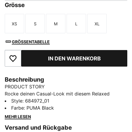
Grösse
XS
S
M
L
XL
Größe
Größe
Größe
Größe
Größe
GRÖSSENTABELLE
IN DEN WARENKORB
Zu Favoriten hinzufügen
Beschreibung
PRODUCT STORY
Rocke deinen Casual-Look mit diesem Relaxed
Cropped T-Shirt. Mit seinem auffälligen PUMA Print
Style
:
684972_01
passt er perfekt zu einer hochgeschnittenen Jeans
Farbe
:
PUMA Black
oder Leggings. Zeig deinen PUMA Stolz und hol dir
MEHR LESEN
mühelose, entspannte Vibes.
Versand und Rückgabe
FEATURES + VORTEILE