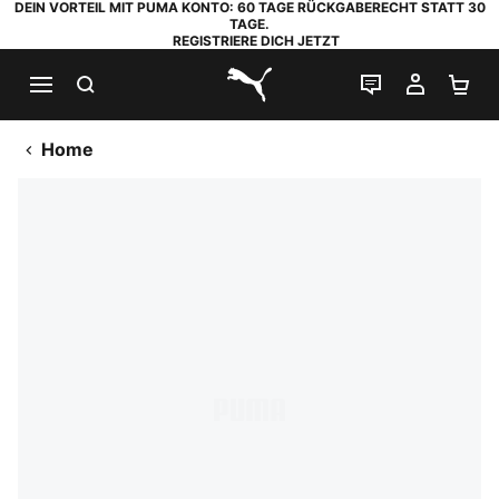
DEIN VORTEIL MIT PUMA KONTO: 60 TAGE RÜCKGABERECHT STATT 30
TAGE.
REGISTRIERE DICH JETZT
SUCHEN
LIVE-CHAT
MEIN K
WA
PUMA.com
Home