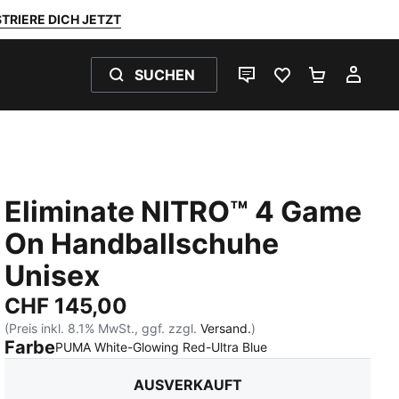
TRIERE DICH JETZT
SUCHEN
LIVE-CHAT
FAVORITEN 0
WARENKO
MEI
Eliminate NITRO™ 4 Game
On Handballschuhe
Unisex
CHF 145,00
(Preis inkl. 8.1% MwSt., ggf. zzgl.
Versand.
)
Farbe
:
Ausverkauft
PUMA White-Glowing Red-Ultra Blue
AUSVERKAUFT