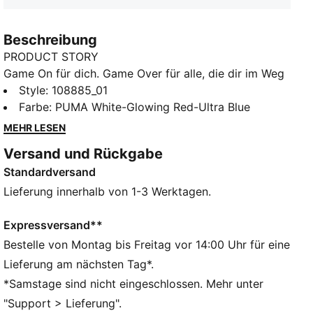
Beschreibung
PRODUCT STORY
Game On für dich. Game Over für alle, die dir im Weg
stehen. Mit den farblich aktualisierten
Style
:
108885_01
Handballschuhen ACCELERATE, ELIMINATE und
Farbe
:
PUMA White-Glowing Red-Ultra Blue
VANTAGE bist du mit dem Game On Pack bereit für
MEHR LESEN
alle Herausforderungen, die das Spiel für dich bereit
Versand und Rückgabe
hält.
Standardversand
FEATURES + VORTEILE
Das Obermaterial der Schuhe besteht zu mindestens
Lieferung innerhalb von 1-3 Werktagen.
20 % aus recycelten Materialien
Die COURTCAGE Technologie stützt den Mittelfuß
Expressversand**
PROFOAM bietet hervorragende Dämpfung und
Bestelle von Montag bis Freitag vor 14:00 Uhr für eine
Rebound
Lieferung am nächsten Tag*.
PUMAGRIP Gummilaufsohle maximiert die
*Samstage sind nicht eingeschlossen. Mehr unter
multidirektionale Traktion
"Support > Lieferung".
DETAILS