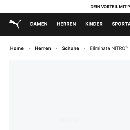
DEIN VORTEIL MIT
DAMEN
HERREN
KINDER
SPORT
PUMA.com
PUMA x TRANSFORMERS
PUMA x DORA THE EXPLORER
Schuhe zum Reinschlüpfen
Home
Herren
Schuhe
Eliminate NITRO™