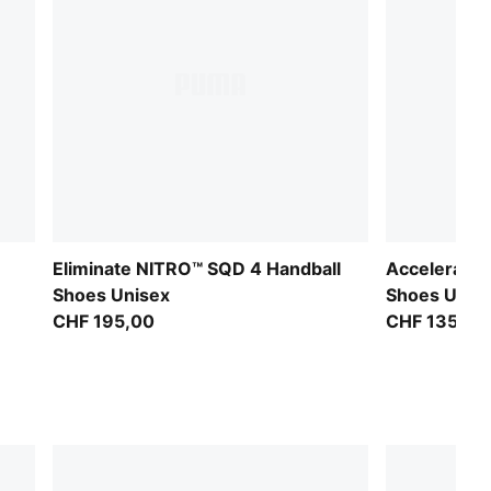
Eliminate NITRO™ SQD 4 Handball
Accelerate 
Shoes Unisex
Shoes Unis
CHF 195,00
CHF 135,00