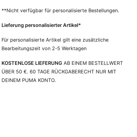
Breite: Regulär
**Nicht verfügbar für personalisierte Bestellungen.
Zehentyp: Abgerundet
Verschluss: Schnürsenkel
Lieferung personalisierter Artikel*
Absatzart: Flach
Oberfläche: Indoor
Für personalisierte Artikel gilt eine zusätzliche
Bearbeitungszeit von 2-5 Werktagen
KOSTENLOSE LIEFERUNG
AB EINEM BESTELLWERT
ÜBER 50 €. 60 TAGE RÜCKGABERECHT NUR MIT
DEINEM PUMA KONTO.