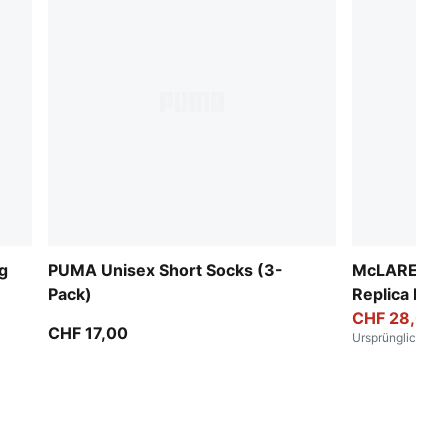
g
PUMA Unisex Short Socks (3-
McLAREN RA
Pack)
Replica Bas
CHF 28,00
CHF 17,00
Ursprünglich
:
CHF