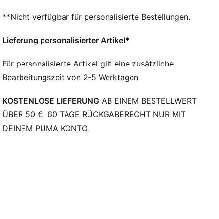
Regular Fit
**Nicht verfügbar für personalisierte Bestellungen.
Absatzart: Flach
Overlay-Designdetails
Lieferung personalisierter Artikel*
Schnürung
PUMA Branding-Details
Für personalisierte Artikel gilt eine zusätzliche
Bearbeitungszeit von 2-5 Werktagen
KOSTENLOSE LIEFERUNG
AB EINEM BESTELLWERT
ÜBER 50 €. 60 TAGE RÜCKGABERECHT NUR MIT
DEINEM PUMA KONTO.