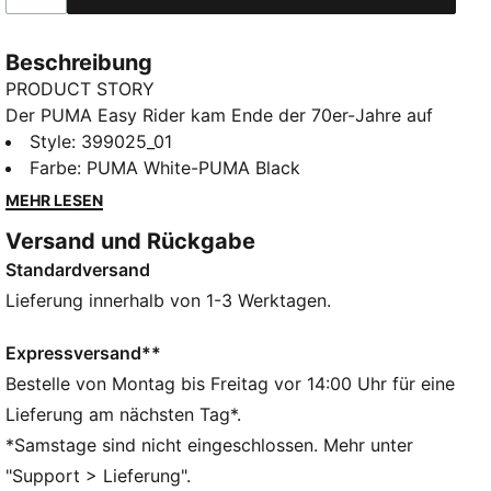
Beschreibung
PRODUCT STORY
Der PUMA Easy Rider kam Ende der 70er-Jahre auf
den Markt, als der Laufsport von der Laufbahn auf
Style
:
399025_01
die Straße wechselte. Heute kehrt der Style mit
Farbe
:
PUMA White-PUMA Black
seinem klassisch schlanken Profil und den Vintage-
MEHR LESEN
Vibes zurück. Diese Version bringt mühelosen Retro-
Versand und Rückgabe
Style in deine Alltagslooks.
Standardversand
FEATURES + VORTEILE
Lederprodukte von PUMA unterstützen die
Lieferung innerhalb von 1-3 Werktagen.
verantwortungsvolle Lederbeschaffung durch die
Leather Working Group:
Expressversand**
(www.leatherworkinggroup.com)
Bestelle von Montag bis Freitag vor 14:00 Uhr für eine
ProFoam: Leichtes EVA-Material, das entwickelt
Lieferung am nächsten Tag*.
wurde, um das Auftreten abzufedern und deinen
*Samstage sind nicht eingeschlossen. Mehr unter
nächsten Schritt voranzutreiben
"Support > Lieferung".
DETAILS