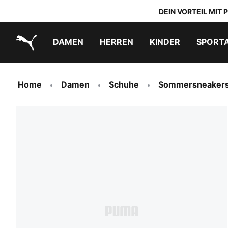
DEIN VORTEIL MIT
DAMEN
HERREN
KINDER
SPORT
PUMA.com
PUMA x TRANSFORMERS
PUMA x DORA THE EXPLORER
Schuhe zum Reinschlüpfen
Home
Damen
Schuhe
Sommersneaker