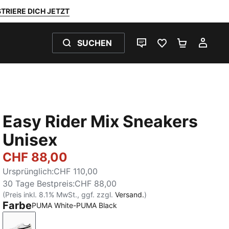
TRIERE DICH JETZT
SUCHEN
LIVE-CHAT
FAVORITEN 0
WARENKO
MEI
Easy Rider Mix Sneakers
Unisex
CHF 88,00
Ursprünglich
:
CHF 110,00
30 Tage Bestpreis
:
CHF 88,00
(Preis inkl. 8.1% MwSt., ggf. zzgl.
Versand.
)
Farbe
PUMA White-PUMA Black