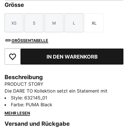
Grösse
XS
S
M
L
XL
Größe
Größe
Größe
Größe
Größe
GRÖSSENTABELLE
IN DEN WARENKORB
Zu Favoriten hinzufügen
Beschreibung
PRODUCT STORY
Die DARE TO Kollektion setzt ein Statement mit
markanten und furchtlosen Designs, die die Grenzen
Style
:
632145_01
von Fashion und Sport verschieben. Von Pufferjacken
Farbe
:
PUMA Black
über Schlaghosen zu bedruckten T-Shirts – mit den
MEHR LESEN
Pieces dieser Saison kannst du deinen individuellen
Versand und Rückgabe
Style jeden Tag feiern. Trau dich, anders zu sein. Trau