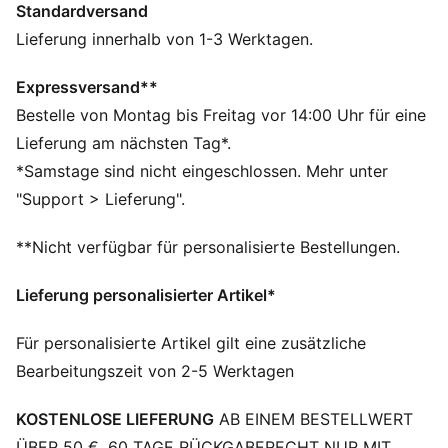
Standardversand
dich, aufzufallen! Trau dich, du selbst zu sein.
FEATURES + VORTEILE
Lieferung innerhalb von 1-3 Werktagen.
Hergestellt aus mindestens 90 % recycelten
Materialien.
Expressversand**
DETAILS
Bestelle von Montag bis Freitag vor 14:00 Uhr für eine
Passform: Slim
Lieferung am nächsten Tag*.
Hauptmaterial: Rippstrick
*Samstage sind nicht eingeschlossen. Mehr unter
Ausschnitt: Rundhalsausschnitt
"Support > Lieferung".
Kurze Ärmel
Länge: Kurzer Schnitt
**Nicht verfügbar für personalisierte Bestellungen.
Allover-Print
Lieferung personalisierter Artikel*
Für personalisierte Artikel gilt eine zusätzliche
Bearbeitungszeit von 2-5 Werktagen
KOSTENLOSE LIEFERUNG
AB EINEM BESTELLWERT
ÜBER 50 €. 60 TAGE RÜCKGABERECHT NUR MIT