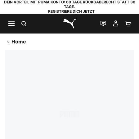
DEIN VORTEIL MIT PUMA KONTO: 60 TAGE RÜCKGABERECHT STATT 30
TAGE.
REGISTRIERE DICH JETZT
SUCHEN
LIVE-CHAT
MEIN K
WA
PUMA.com
Home