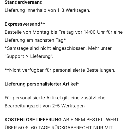
Standardversand
passt sich deinem Flow an, unterstützt jeden Stretch
und jede Bewegung – mit einem Softness-Level, das
Lieferung innerhalb von 1-3 Werktagen.
dich nie bremst.
FEATURES + VORTEILE
Expressversand**
PREMIUM COMFORT + FIT: Superweiche CLOUDSPUN
Bestelle von Montag bis Freitag vor 14:00 Uhr für eine
Gewebe verbinden Performance-Design mit 4-Wege-
Lieferung am nächsten Tag*.
Stretch für mehr Bewegungsfreiheit und Komfort
*Samstage sind nicht eingeschlossen. Mehr unter
FEUCHTIGKEITSREGULIERUNG: Technische dryCELL
"Support > Lieferung".
Gewebe leiten Feuchtigkeit von der Haut ab – für ein
trockenes und komfortables Tragegefühl
**Nicht verfügbar für personalisierte Bestellungen.
Hergestellt aus mindestens 50 % recycelten
Materialien.
Lieferung personalisierter Artikel*
DETAILS
Passform: Relaxed
Für personalisierte Artikel gilt eine zusätzliche
Hauptmaterial: Spacer
Bearbeitungszeit von 2-5 Werktagen
Ausschnitt: Kragen
Lange Ärmel
KOSTENLOSE LIEFERUNG
AB EINEM BESTELLWERT
Länge: Regulär
Tasche: Känguru
ÜBER 50 €. 60 TAGE RÜCKGABERECHT NUR MIT