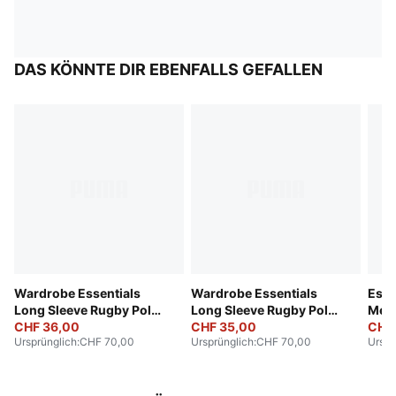
DAS KÖNNTE DIR EBENFALLS GEFALLEN
Wardrobe Essentials
Wardrobe Essentials
Esse
Long Sleeve Rugby Polo
Long Sleeve Rugby Polo
Men
Men
CHF 36,00
Men
CHF 35,00
CHF
Ursprünglich
:
CHF 70,00
Ursprünglich
:
CHF 70,00
Urspr