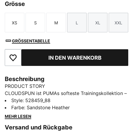
Grösse
XS
S
M
L
XL
XXL
Größe
Größe
Größe
Größe
Größe
Größe
GRÖSSENTABELLE
IN DEN WARENKORB
Zu Favoriten hinzufügen
Beschreibung
PRODUCT STORY
CLOUDSPUN ist PUMAs softeste Trainingskollektion –
ultrabequem, atmungsaktiv und maximal flexibel. Dank
Style
:
528459_88
Vier-Wege-Stretch passt sich jedes Piece perfekt an
Farbe
:
Sandstone Heather
deine Bewegungen an, während die
MEHR LESEN
feuchtigkeitsableitende dryCELL Technologie für ein
Versand und Rückgabe
angenehm trockenes Tragegefühl sorgt. CLOUDSPUN