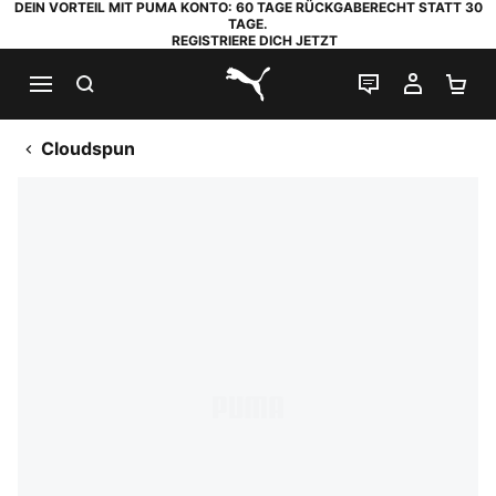
DEIN VORTEIL MIT PUMA KONTO: 60 TAGE RÜCKGABERECHT STATT 30
TAGE.
REGISTRIERE DICH JETZT
SUCHEN
LIVE-CHAT
MEIN K
WA
PUMA.com
Cloudspun