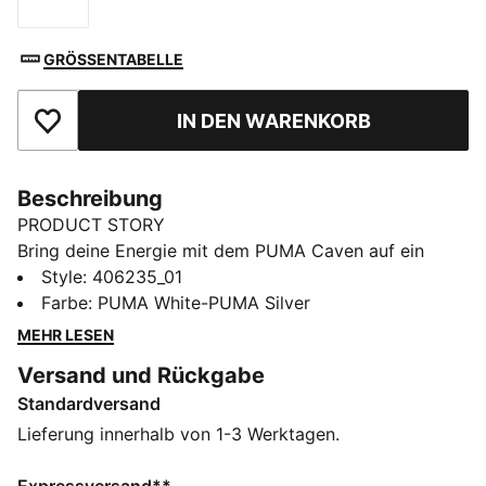
Größe
GRÖSSENTABELLE
IN DEN WARENKORB
Zu Favoriten hinzufügen
Beschreibung
PRODUCT STORY
Bring deine Energie mit dem PUMA Caven auf ein
ganz neues Level – hier trifft Retro-Hoops-Style auf
Style
:
406235_01
moderne Street-Vibes. Mit auffälligen Designdetails
Farbe
:
PUMA White-PUMA Silver
und dem Stacked-Look sorgt er für Aufsehen und
MEHR LESEN
bleibt den ganzen Tag bequem. Ein gepolstertes
Versand und Rückgabe
Fußbett liefert den Extra-Boost, damit du bereit bist
Standardversand
für alles, was noch kommt. kommt.
FEATURES + VORTEILE
Lieferung innerhalb von 1-3 Werktagen.
SOFTFOAM+: Bequeme Innensohle mit Step-in-
Komfort, die dank der extradicken Ferse für eine