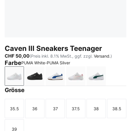
Caven III Sneakers Teenager
CHF 50,00
(Preis inkl. 8.1% MwSt., ggf. zzgl.
Versand.
)
Farbe
PUMA White-PUMA Silver
PUMA White-PUMA Silver
PUMA Black-PUMA Silver
PUMA White-Clyde Royal-Gum
PUMA White-Jasmine Flo
PUMA White-He
Grösse
35.5
36
37
37.5
38
38.5
Größe
Größe
Größe
Größe
Größe
Größe
39