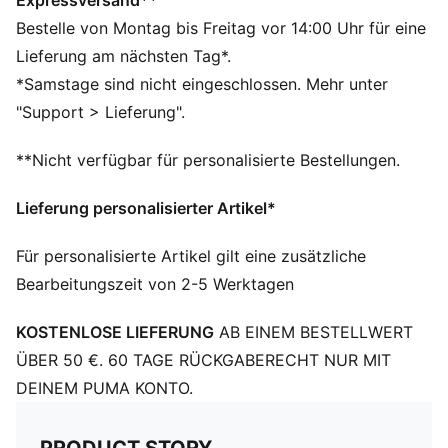
Expressversand**
weiche Dämpfung sorgt
Bestelle von Montag bis Freitag vor 14:00 Uhr für eine
Das Obermaterial der Schuhe besteht zu mindestens
Lieferung am nächsten Tag*.
20 % aus recycelten Materialien und der untere Teil
*Samstage sind nicht eingeschlossen. Mehr unter
aus mindestens 10 % recycelten Materialien.
"Support > Lieferung".
DETAILS
Breite: Regulär
**Nicht verfügbar für personalisierte Bestellungen.
Zehentyp: Abgerundet
Verschluss: Schnürsenkel
Lieferung personalisierter Artikel*
Absatzart: Flach
PUMA Branding-Details
Für personalisierte Artikel gilt eine zusätzliche
PUMA Teenager: Empfohlen für ältere Kinder und
Bearbeitungszeit von 2-5 Werktagen
Teenager zwischen 8 und 16 Jahren
KOSTENLOSE LIEFERUNG
AB EINEM BESTELLWERT
ÜBER 50 €. 60 TAGE RÜCKGABERECHT NUR MIT
DEINEM PUMA KONTO.