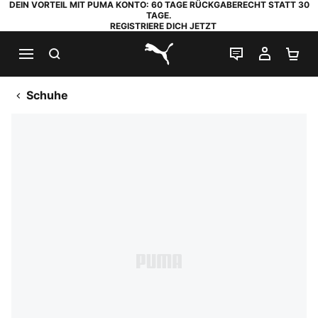
DEIN VORTEIL MIT PUMA KONTO: 60 TAGE RÜCKGABERECHT STATT 30
TAGE.
REGISTRIERE DICH JETZT
SUCHEN
LIVE-CHAT
MEIN K
WA
PUMA.com
Schuhe