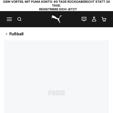
DEIN VORTEIL MIT PUMA KONTO: 60 TAGE RÜCKGABERECHT STATT 30
TAGE.
REGISTRIERE DICH JETZT
SUCHEN
LIVE-CHAT
MEIN K
WA
PUMA.com
Fußball