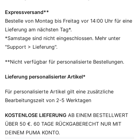
dryCELL: Hochfunktionale Materialien leiten den
Schweiß weg von deiner Haut und halten dich beim
Expressversand**
Training angenehm trocken.
Bestelle von Montag bis Freitag vor 14:00 Uhr für eine
Als Teil des RE:FIBRE-Programms ist dieses
Lieferung am nächsten Tag*.
Kleidungsstück zu mindestens 95 % aus
*Samstage sind nicht eingeschlossen. Mehr unter
Recyclingmaterial von Textilabfällen und anderen
"Support > Lieferung".
gebrauchten Materialien hergestellt
DETAILS
**Nicht verfügbar für personalisierte Bestellungen.
Passform: Regulär
Hauptmaterial: Doubleface-Jacquard
Lieferung personalisierter Artikel*
Elastischer Bund mit innenliegendem Tunnelzug
Länge: Endet oberhalb des Knies
Für personalisierte Artikel gilt eine zusätzliche
Bundhöhe: Mittel
Bearbeitungszeit von 2-5 Werktagen
Club und PUMA Branding-Details
KOSTENLOSE LIEFERUNG
AB EINEM BESTELLWERT
ÜBER 50 €. 60 TAGE RÜCKGABERECHT NUR MIT
DEINEM PUMA KONTO.