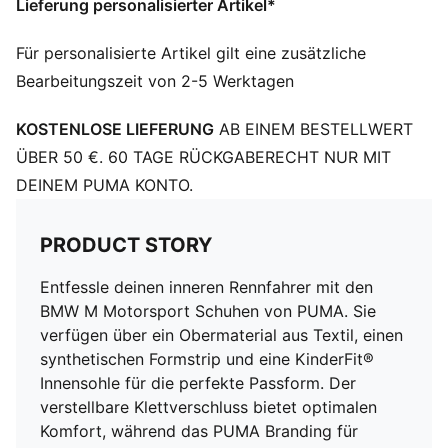
Lieferung personalisierter Artikel*
Verstellbarer Klettverschluss kombiniert mit
elastischen Schnürsenkeln für eine optimale Passform
Für personalisierte Artikel gilt eine zusätzliche
KinderFit Einlegesohle für optimale Passform
Bearbeitungszeit von 2-5 Werktagen
PUMA Baby: Empfohlen für Babys und Kleinkinder
zwischen 0 und 4 Jahren
KOSTENLOSE LIEFERUNG
AB EINEM BESTELLWERT
ÜBER 50 €. 60 TAGE RÜCKGABERECHT NUR MIT
DEINEM PUMA KONTO.
PRODUCT STORY
Entfessle deinen inneren Rennfahrer mit den
BMW M Motorsport Schuhen von PUMA. Sie
verfügen über ein Obermaterial aus Textil, einen
synthetischen Formstrip und eine KinderFit®
Innensohle für die perfekte Passform. Der
verstellbare Klettverschluss bietet optimalen
Komfort, während das PUMA Branding für