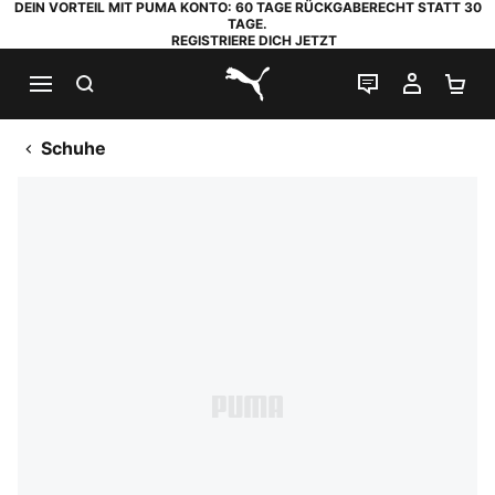
DEIN VORTEIL MIT PUMA KONTO: 60 TAGE RÜCKGABERECHT STATT 30
TAGE.
REGISTRIERE DICH JETZT
SUCHEN
LIVE-CHAT
MEIN K
WA
PUMA.com
Schuhe