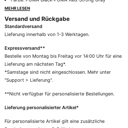
Obermaterial mit integriertem Struktur-Cage sorgt für
MEHR LESEN
einen sicheren Sitz, während zusätzlicher Schaumstoff
Versand und Rückgabe
und ein weiches Futter Komfort von der ersten Scrum
Standardversand
bis zum finalen Tackle Aktion bieten.
FEATURES + VORTEILE
Lieferung innerhalb von 1-3 Werktagen.
Das Obermaterial der Schuhe besteht zu mindestens
30 % aus recycelten Materialien.
Expressversand**
DETAILS
Bestelle von Montag bis Freitag vor 14:00 Uhr für eine
Breite: Regulär
Lieferung am nächsten Tag*.
Zehentyp: Abgerundet
*Samstage sind nicht eingeschlossen. Mehr unter
Verschluss: Schnürsenkel
"Support > Lieferung".
Absatzart: Flach
Integrierter Struktur-Cage
**Nicht verfügbar für personalisierte Bestellungen.
Belüftungsperforationen
Sicherer Fersenhalt
Lieferung personalisierter Artikel*
Zunge, die bis zur Außensohle reicht, für zusätzlichen
sicheren Halt
Für personalisierte Artikel gilt eine zusätzliche
Zusätzliche Schnürsenkelschlaufen an der Oberseite