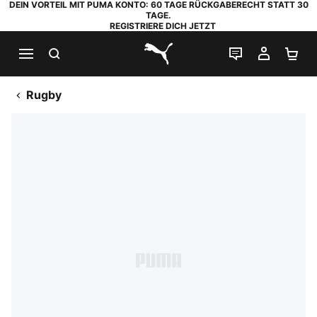
DEIN VORTEIL MIT PUMA KONTO: 60 TAGE RÜCKGABERECHT STATT 30
TAGE.
REGISTRIERE DICH JETZT
SUCHEN
LIVE-CHAT
MEIN K
WA
PUMA.com
Rugby