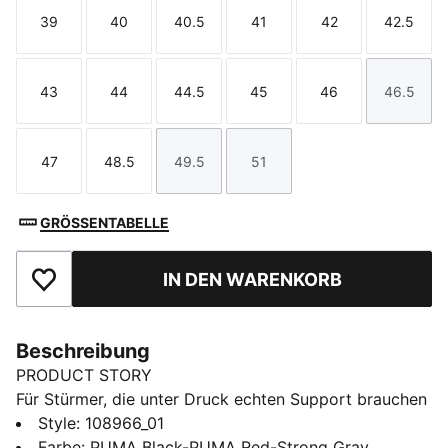
39
40
40.5
41
42
42.5
Größe
Größe
Größe
Größe
Größe
Größe
43
44
44.5
45
46
46.5
Größe
Größe
Größe
Größe
Größe
Größe
47
48.5
49.5
51
Größe
Größe
Größe
Größe
GRÖSSENTABELLE
IN DEN WARENKORB
Zu Favoriten hinzufügen
Beschreibung
PRODUCT STORY
Für Stürmer, die unter Druck echten Support brauchen
– diese Rugbyschuhe geben dir Halt und
Style
:
108966_01
Selbstvertrauen. Stabil, ohne steif zu sein: Das
Farbe
:
PUMA Black-PUMA Red-Strong Gray