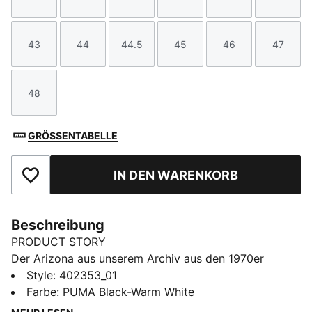
Größe
Größe
Größe
Größe
Größe
Größe
43
44
44.5
45
46
47
Größe
Größe
Größe
Größe
Größe
Größe
48
Größe
GRÖSSENTABELLE
IN DEN WARENKORB
Zu Favoriten hinzufügen
Beschreibung
PRODUCT STORY
Der Arizona aus unserem Archiv aus den 1970er
Jahren war ein niedrig geschnittener Trainingsschuh,
Style
:
402353_01
der für eine Vielzahl von Sportarten verwendet wurde.
Farbe
:
PUMA Black-Warm White
Jetzt ist er mit seinem klassischen Look und der