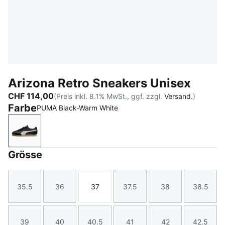
Arizona Retro Sneakers Unisex
CHF 114,00
(Preis inkl. 8.1% MwSt., ggf. zzgl.
Versand.
)
Farbe
PUMA Black-Warm White
PUMA Black-Warm White
Grösse
35.5
36
37
37.5
38
38.5
Größe
Größe
Größe
Größe
Größe
Größe
39
40
40.5
41
42
42.5