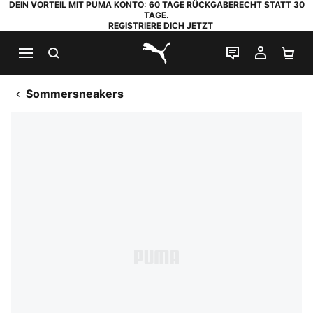
DEIN VORTEIL MIT PUMA KONTO: 60 TAGE RÜCKGABERECHT STATT 30
TAGE.
REGISTRIERE DICH JETZT
SUCHEN
LIVE-CHAT
MEIN K
WA
PUMA.com
Sommersneakers