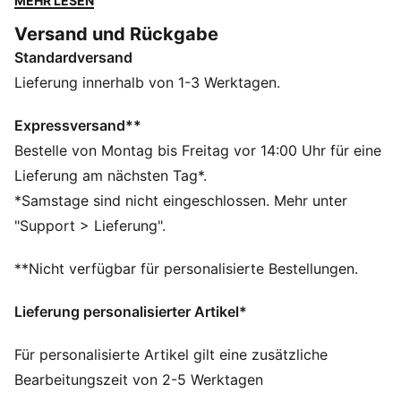
MEHR LESEN
zeitlosen Attraktivität wieder da. Dieses Modell
Versand und Rückgabe
präsentiert sich mit dem für den Arizona typisch
Standardversand
kurzen Zehenbereich, einem Obermaterial aus
Wildleder und Leder-Overlays. Die weiche EVA-
Lieferung innerhalb von 1-3 Werktagen.
Zwischensohle bietet bei jedem Schritt Komfort.
DETAILS
Expressversand**
Obermaterial aus Textil
Bestelle von Montag bis Freitag vor 14:00 Uhr für eine
Wildleder-Overlay
Lieferung am nächsten Tag*.
Innensohle aus Textil
*Samstage sind nicht eingeschlossen. Mehr unter
EVA-Zwischensohle
"Support > Lieferung".
Gummilaufsohle
PUMA Branding-Details
**Nicht verfügbar für personalisierte Bestellungen.
Obermaterial: Textil, Leder, Synthetik; Futter: Textil;
Einlegesohle: Textil; Zwischensohle: EVA; Laufsohle:
Lieferung personalisierter Artikel*
Gummi
Für personalisierte Artikel gilt eine zusätzliche
Bearbeitungszeit von 2-5 Werktagen