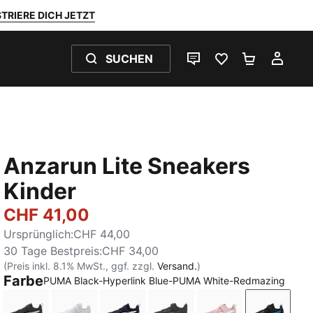
TRIERE DICH JETZT
SUCHEN
LIVE-CHAT
FAVORITEN 0
WARENKO
MEI
Anzarun Lite Sneakers
Kinder
CHF 41,00
Ursprünglich
:
CHF 44,00
30 Tage Bestpreis
:
CHF 34,00
(Preis inkl. 8.1% MwSt., ggf. zzgl.
Versand.
)
Farbe
PUMA Black-Hyperlink Blue-PUMA White-Redmazing