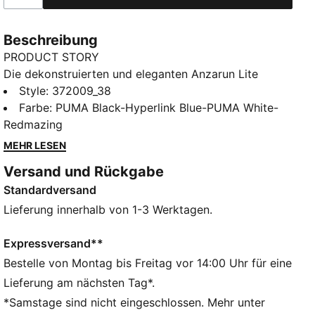
Beschreibung
PRODUCT STORY
Die dekonstruierten und eleganten Anzarun Lite
Sneakers bieten für jeden Anlass einen cleanen Look.
Style
:
372009_38
Mit einem atmungsaktiven Synthetik-Obermaterial,
Farbe
:
PUMA Black-Hyperlink Blue-PUMA White-
dämpfender EVA-Zwischensohle und PUMA Heritage-
Redmazing
Branding verbinden diese Schuhe Komfort und Style.
MEHR LESEN
FEATURES + VORTEILE
Versand und Rückgabe
SOFTFOAM+: Die bequeme Innensohle von PUMA für
Standardversand
leichtes Anziehen, maximalen Laufkomfort und
optimale Dämpfung vom ersten bis zum letzten
Lieferung innerhalb von 1-3 Werktagen.
Schritt
DETAILS
Expressversand**
Passform: Regulär
Bestelle von Montag bis Freitag vor 14:00 Uhr für eine
Gepolsterte Zwischensohle
Lieferung am nächsten Tag*.
Nicht abfärbende Laufsohle
*Samstage sind nicht eingeschlossen. Mehr unter
PUMA Branding-Details