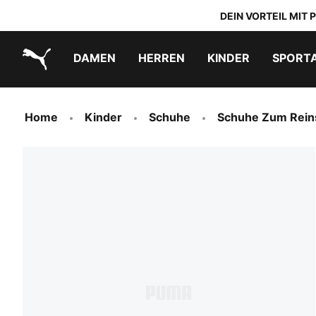
DEIN VORTEIL MIT
DAMEN
HERREN
KINDER
SPORT
PUMA.com
PUMA x TRANSFORMERS
PUMA x DORA THE EXPLORER
Schuhe zum Reinschlüpfen
Home
Kinder
Schuhe
Schuhe Zum Rein