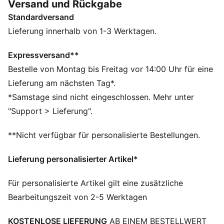
Versand und Rückgabe
FEATURES + VORTEILE
Standardversand
Hergestellt aus mindestens 20 % recycelten
Materialien
Lieferung innerhalb von 1-3 Werktagen.
dryCELL: Performance-Technologie, die Feuchtigkeit
vom Körper ableitet und dafür sorgt, dass du beim
Expressversand**
Training schweißfrei bleibst
Bestelle von Montag bis Freitag vor 14:00 Uhr für eine
DETAILS
Lieferung am nächsten Tag*.
Regular Fit
*Samstage sind nicht eingeschlossen. Mehr unter
French Terry
"Support > Lieferung".
Reguläre Länge
Mittlere Bundhöhe
**Nicht verfügbar für personalisierte Bestellungen.
Leistentasche
PUMA Teenager: Empfohlen für ältere Kinder und
Lieferung personalisierter Artikel*
Teenager zwischen 8 und 16 Jahren
Für personalisierte Artikel gilt eine zusätzliche
Bearbeitungszeit von 2-5 Werktagen
KOSTENLOSE LIEFERUNG
AB EINEM BESTELLWERT