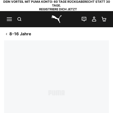
DEIN VORTEIL MIT PUMA KONTO: 60 TAGE RÜCKGABERECHT STATT 30
TAGE.
REGISTRIERE DICH JETZT
SUCHEN
LIVE-CHAT
MEIN K
WA
PUMA.com
8-16 Jahre