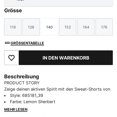
Grösse
116
128
140
152
164
176
Größe
Größe
Größe
Größe
Größe
Größe
GRÖSSENTABELLE
IN DEN WARENKORB
Zu Favoriten hinzufügen
Beschreibung
PRODUCT STORY
Zeige deinen aktiven Spirit mit den Sweat-Shorts von
PUMA. Mit einer Grafik als Gummiprint, dem PUMA
Style
:
685181_39
Cat Logo und Kordelzug innen für eine individuelle
Farbe
:
Lemon Sherbert
Passform. Perfekt für alle, die immer in Bewegung
MEHR LESEN
sind.