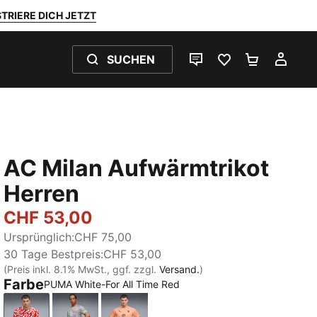
TRIERE DICH JETZT
SUCHEN
LIVE-CHAT
FAVORITEN 0
WARENKO
MEI
AC Milan Aufwärmtrikot
Herren
CHF 53,00
Ursprünglich
:
CHF 75,00
30 Tage Bestpreis
:
CHF 53,00
(Preis inkl. 8.1% MwSt., ggf. zzgl.
Versand.
)
Farbe
PUMA White-For All Time Red