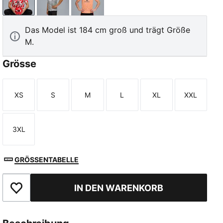
PUMA White-For All Time Red
Smokey Gray-PUMA White
Pink Fruit-Sunny Yellow
Das Model ist 184 cm groß und trägt Größe
M.
Grösse
XS
S
M
L
XL
XXL
Größe
Größe
Größe
Größe
Größe
Größe
3XL
Größe
GRÖSSENTABELLE
IN DEN WARENKORB
Zu Favoriten hinzufügen