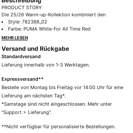
Beschreibung
PRODUCT STORY
Die 25/26 Warm-up-Kollektion kombiniert den
legendären Style des Vereins mit
Style
:
782388_02
leistungsorientiertem Design. Mit dieser Kollektion
Farbe
:
PUMA White-For All Time Red
trägst du die Vereinsfarben wie deine Idole, wenn du
MEHR LESEN
dich für den Spieltag bereit machst oder deine
Versand und Rückgabe
Fanliebe im Alltag zeigst. Für maximalen Komfort und
Standardversand
Style – und immer bereit für Action.
FEATURES + VORTEILE
Lieferung innerhalb von 1-3 Werktagen.
dryCELL: Hochfunktionale Materialien leiten den
Schweiß weg von deiner Haut und halten dich beim
Expressversand**
Training angenehm trocken.
Bestelle von Montag bis Freitag vor 14:00 Uhr für eine
Aus 100 % recyceltem Material, Besatz und Deko sind
Lieferung am nächsten Tag*.
ausgenommen
*Samstage sind nicht eingeschlossen. Mehr unter
Aus 100 % recyceltem Material als Schritt in eine
"Support > Lieferung".
bessere Zukunft. Besatz und Deko sind
ausgenommen
**Nicht verfügbar für personalisierte Bestellungen.
DETAILS