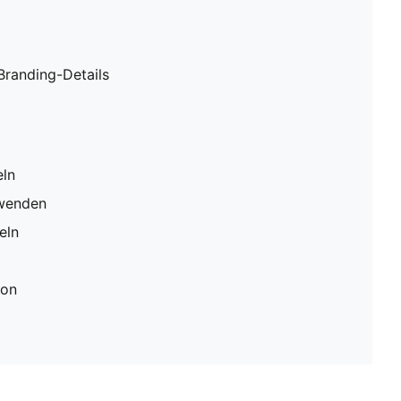
randing-Details
eln
rwenden
eln
ion