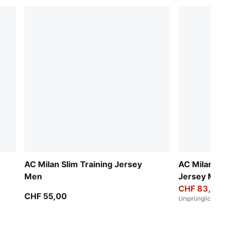
AC Milan Slim Training Jersey
AC Milan 25
Men
Jersey Men
CHF 83,00
CHF 55,00
Ursprünglich
:
CHF