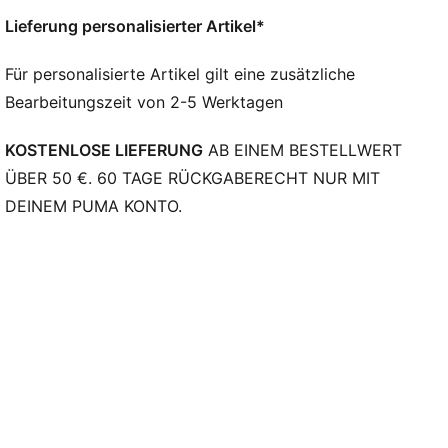
Passform: Slim
Lieferung personalisierter Artikel*
Hauptmaterial: Piqué
Ausschnitt: Rundhalsausschnitt
Für personalisierte Artikel gilt eine zusätzliche
Kurze Ärmel
Bearbeitungszeit von 2-5 Werktagen
Länge: Regulär
Club Badge und PUMA Branding-Details
KOSTENLOSE LIEFERUNG
AB EINEM BESTELLWERT
ÜBER 50 €. 60 TAGE RÜCKGABERECHT NUR MIT
DEINEM PUMA KONTO.