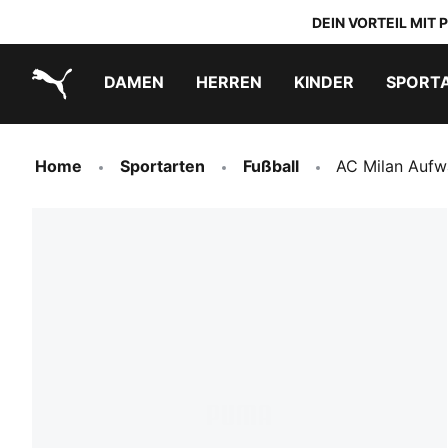
DEIN VORTEIL MIT
DAMEN
HERREN
KINDER
SPORT
PUMA.com
PUMA x TRANSFORMERS
PUMA x DORA THE EXPLORER
Schuhe zum Reinschlüpfen
Home
Sportarten
Fußball
AC Milan Aufw