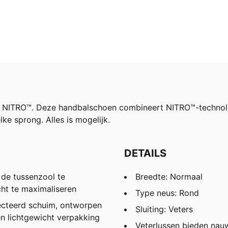
 NITRO™. Deze handbalschoen combineert NITRO™-technol
e sprong. Alles is mogelijk.
DETAILS
de tussenzool te
Breedte: Normaal
cht te maximaliseren
Type neus: Rond
ecteerd schuim, ontworpen
Sluiting: Veters
en lichtgewicht verpakking
Veterlussen bieden nauw