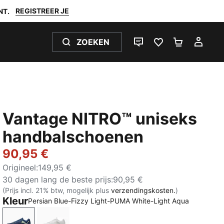
REGISTREER JE
NT.
ZOEKEN
LIVE CHAT
FAVORIETEN 0
WINKELW
MIJ
Vantage NITRO™ uniseks
handbalschoenen
90,95 €
Origineel
:
149,95 €
30 dagen lang de beste prijs
:
90,95 €
(Prijs incl. 21% btw, mogelijk plus
verzendingskosten.
)
Kleur
Persian Blue-Fizzy Light-PUMA White-Light Aqua