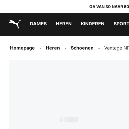
GA VAN 30 NAAR 6
DAMES
HEREN
KINDEREN
SPOR
PUMA.com
PUMA x TRANSFORMERS
PUMA x DORA THE EXPLORER
Makkelijk aan te trekken schoenen
Homepage
Heren
Schoenen
Vantage N