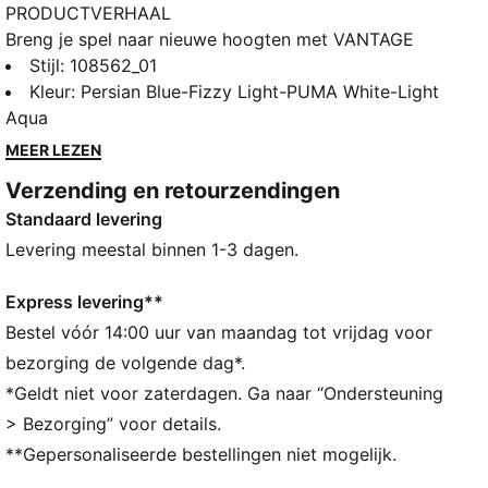
PRODUCTVERHAAL
Breng je spel naar nieuwe hoogten met VANTAGE
NITRO™. Deze handbalschoen combineert NITRO™-
Stijl
:
108562_01
technologie voor demping en reactievermogen, met
Kleur
:
Persian Blue-Fizzy Light-PUMA White-Light
PWRPLATE voor maximale energieteruggave bij elke
Aqua
sprong. Alles is mogelijk.
MEER LEZEN
ALLE INS EN OUTS
Verzending en retourzendingen
PWRPLATE: Koolstofvezelplaat ontworpen om de
Standaard levering
tussenzool te stabiliseren en tegelijkertijd de
energieoverdracht te maximaliseren
Levering meestal binnen 1-3 dagen.
NITROFOAM™: geavanceerd met stikstof geïnjecteerd
schuim, ontworpen voor superieure responsiviteit en
Express levering**
demping in een lichtgewicht verpakking
Bestel vóór 14:00 uur van maandag tot vrijdag voor
OrthoLite X35 HYBRID: Binnenzool die zorgt voor de
bezorging de volgende dag*.
beste vering en demping bij sporten met hoge impact
*Geldt niet voor zaterdagen. Ga naar “Ondersteuning
Het bovenwerk van de schoenen is gemaakt met
> Bezorging” voor details.
minstens 30% gerecyclede materialen.
**Gepersonaliseerde bestellingen niet mogelijk.
DETAILS
Breedte: Normaal