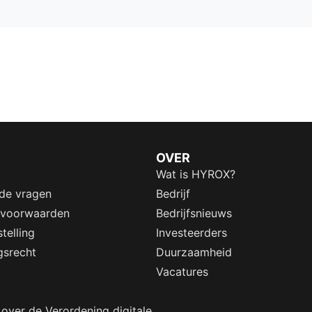
OVER
Wat is HYROX?
lde vragen
Bedrijf
 voorwaarden
Bedrijfsnieuws
telling
Investeerders
gsrecht
Duurzaamheid
Vacatures
 over de Verordening digitale