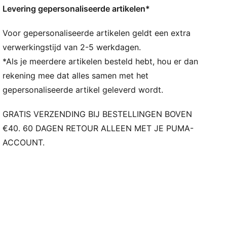
Levering gepersonaliseerde artikelen*
Type neus: Rond
Sluiting: Veters
Voor gepersonaliseerde artikelen geldt een extra
Veterlussen bieden nauwkeurige ondersteuning bij
explosief afzetten, opspringen en landen
verwerkingstijd van 2-5 werkdagen.
Type hak: Plat
*Als je meerdere artikelen besteld hebt, hou er dan
Voering: Van stof
rekening mee dat alles samen met het
PUMAGRIP buitenzool duurzame prestatie-
gepersonaliseerde artikel geleverd wordt.
rubbersamenstelling ontworpen voor tractie op alle
oppervlakken
GRATIS VERZENDING BIJ BESTELLINGEN BOVEN
Ondergrond: Zaalsport
€40. 60 DAGEN RETOUR ALLEEN MET JE PUMA-
Zool: Rubber
ACCOUNT.