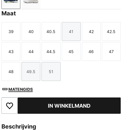
Persian Blue-Fizzy Light-PUMA White-Light Aqua
PUMA White-PUMA Silver-Ash Gray
Maat
39
40
40.5
41
42
42.5
Maat
Maat
Maat
Maat
Maat
Maat
43
44
44.5
45
46
47
Maat
Maat
Maat
Maat
Maat
Maat
48
49.5
51
Maat
Maat
Maat
MATENGIDS
IN WINKELMAND
Toegevoegd aan favorieten
Beschrijving