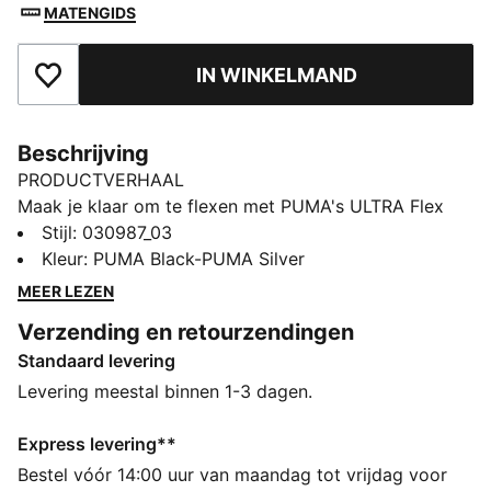
MATENGIDS
IN WINKELMAND
Toegevoegd aan favorieten
Beschrijving
PRODUCTVERHAAL
Maak je klaar om te flexen met PUMA's ULTRA Flex
scheenbeschermers met sleeves. Deze
Stijl
:
030987_03
compressiesleeve met insteekvak zorgt voor
Kleur
:
PUMA Black-PUMA Silver
wendbaarheid, terwijl de EVA-rugzijde met reliëf
MEER LEZEN
schokken absorbeert. De super flexibele TPU-softshell
Verzending en retourzendingen
beschermt. Het spel kan beginnen!
Standaard levering
DETAILS
Super flexibele en slagvaste TPU-softshell voor
Levering meestal binnen 1-3 dagen.
ongeëvenaarde bescherming
Geperforeerde EVA-achterkant biedt uitstekende
Express levering**
schokabsorptie en ademend vermogen voor maximaal
Bestel vóór 14:00 uur van maandag tot vrijdag voor