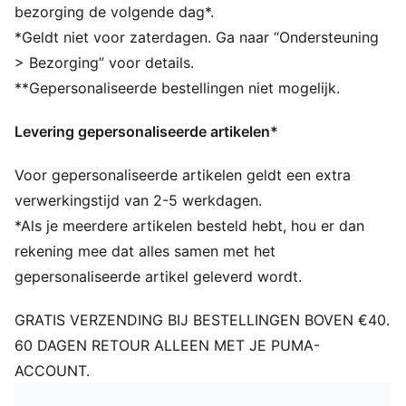
comfort
bezorging de volgende dag*.
Compressiemouw met steekzak zorgt voor een
*Geldt niet voor zaterdagen. Ga naar “Ondersteuning
stevige pasvorm en totale bewegingsvrijheid
> Bezorging” voor details.
Aanbevolen maat bescherming en lichaamslengte
**Gepersonaliseerde bestellingen niet mogelijk.
(cm): XL: (180 cm - 200 cm) / L: (160 cm - 180 cm) /
M: (140 cm - 160 cm) / S: (120 cm - 140 cm) / XS: (100
Levering gepersonaliseerde artikelen*
cm - 120 cm) / XXS: < 100 cm
Geschikt voor spelers van alle leeftijden en maten
Voor gepersonaliseerde artikelen geldt een extra
verwerkingstijd van 2-5 werkdagen.
*Als je meerdere artikelen besteld hebt, hou er dan
rekening mee dat alles samen met het
gepersonaliseerde artikel geleverd wordt.
GRATIS VERZENDING BIJ BESTELLINGEN BOVEN €40.
60 DAGEN RETOUR ALLEEN MET JE PUMA-
ACCOUNT.