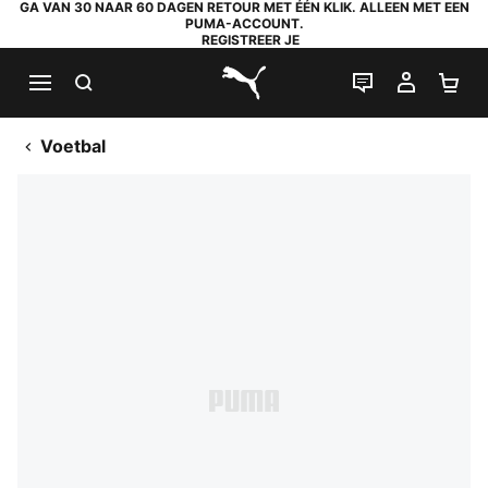
GA VAN 30 NAAR 60 DAGEN RETOUR MET ÉÉN KLIK. ALLEEN MET EEN
PUMA-ACCOUNT.
REGISTREER JE
ZOEKEN
LIVE CHAT
MIJN A
WI
PUMA.com
Voetbal