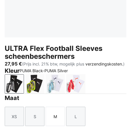
ULTRA Flex Football Sleeves
scheenbeschermers
27,95 €
(Prijs incl. 21% btw, mogelijk plus
verzendingskosten.
)
Kleur
PUMA Black-PUMA Silver
PUMA Black-PUMA Silver
Yellow Alert-PUMA Black
Icy Blue-Blue Jewel
PUMA White-Ultra Red
Maat
XS
S
M
L
Maat
Maat
Maat
Maat