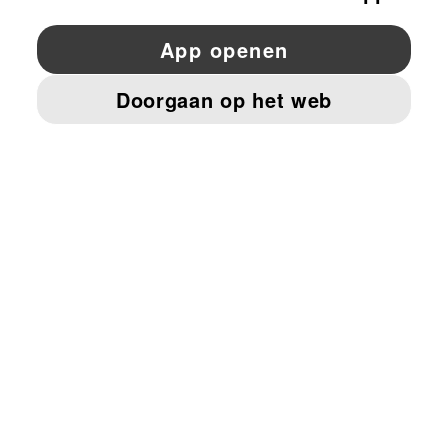
YouTube
Twitter
Pinterest
Instagram
Facebo
© PUMA EUROPE GMBH, 2026. ALLE RECHTEN VOORBEHOUDEN
BEDRIJFSGEGEVENS EN JURIDISCHE GEGEVENS