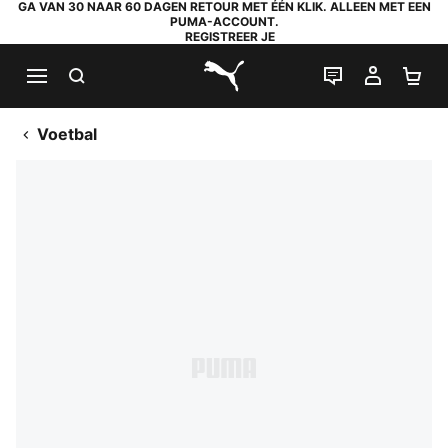
GA VAN 30 NAAR 60 DAGEN RETOUR MET ÉÉN KLIK. ALLEEN MET EEN
PUMA-ACCOUNT.
REGISTREER JE
ZOEKEN
LIVE CHAT
MIJN A
WI
PUMA.com
Voetbal