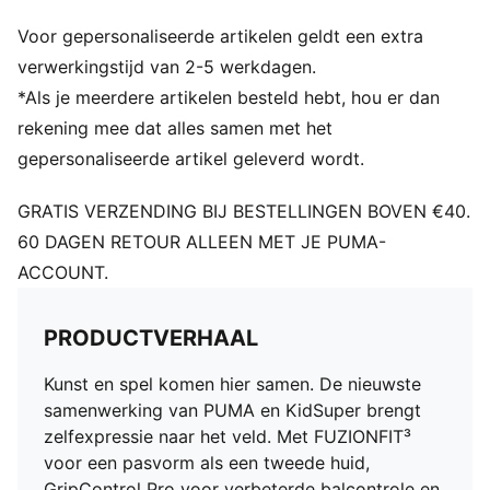
Lichte, verwijderbare inlegzool met NanoGrip-
Voor gepersonaliseerde artikelen geldt een extra
technologie
Fuzionpods op het bovenwerk beschermen de voet
verwerkingstijd van 2-5 werkdagen.
zonder de bewegingsvrijheid te beperken
*Als je meerdere artikelen besteld hebt, hou er dan
De zeer elastische basislaag met viervoudige stretch
rekening mee dat alles samen met het
past zich dynamisch aan de vorm van de voet aan
gepersonaliseerde artikel geleverd wordt.
Getextureerd mesh met hoge dichtheid en GripControl
Pro bieden superieure balcontrole
GRATIS VERZENDING BIJ BESTELLINGEN BOVEN €40.
De driehoekige vorm verbetert de rekbaarheid en het
60 DAGEN RETOUR ALLEEN MET JE PUMA-
aanpassingsvermogen, waardoor een goede pasvorm
ACCOUNT.
voor alle voettypes wordt gegarandeerd
Speel met of zonder veters
Normale tot wijde pasvorm
PRODUCTVERHAAL
FG: Geschikt voor gebruik op harde ondergronden
Kunst en spel komen hier samen. De nieuwste
samenwerking van PUMA en KidSuper brengt
zelfexpressie naar het veld. Met FUZIONFIT³
voor een pasvorm als een tweede huid,
GripControl Pro voor verbeterde balcontrole en