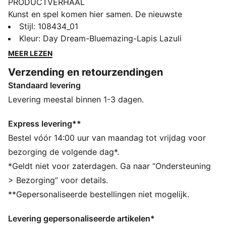
PRODUCTVERHAAL
Kunst en spel komen hier samen. De nieuwste
samenwerking van PUMA en KidSuper brengt
Stijl
:
108434_01
zelfexpressie naar het veld. Met FUZIONFIT³ voor een
Kleur
:
Day Dream-Bluemazing-Lapis Lazuli
pasvorm als een tweede huid, GripControl Pro voor
MEER LEZEN
verbeterde balcontrole en FLEXGILITY-buitenzool voor
Verzending en retourzendingen
soepele bewegingen. Laat je creativiteit de vrije loop
Standaard levering
en domineer het spel.
ALLE INS EN OUTS
Levering meestal binnen 1-3 dagen.
Het bovenwerk van de schoenen is gemaakt met
minstens 20% gerecyclede materialen
Express levering**
PWRTAPE: Gerichte versteviging van de bovenwerk
Bestel vóór 14:00 uur van maandag tot vrijdag voor
voor ondersteuning en duurzaamheid
bezorging de volgende dag*.
FLEXGILITY: Met zijn circulaire noppenindeling en
*Geldt niet voor zaterdagen. Ga naar “Ondersteuning
samenstelling met dubbele dichtheid is de buitenzool
> Bezorging” voor details.
ontworpen voor snelle draaien en wendbare
**Gepersonaliseerde bestellingen niet mogelijk.
bewegingen van 360 graden, die nodig zijn om de
tegenstander te slim af te zijn
Levering gepersonaliseerde artikelen*
DETAILS