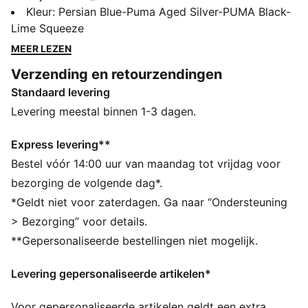
evolutie in snelheid, waarbij geavanceerde ULTRA
Kleur
:
Persian Blue-Puma Aged Silver-PUMA Black-
tech, waaronder de SPEEDSYSTEM CARBON
Lime Squeeze
buitenzool, wordt gecombineerd met opvallende op
MEER LEZEN
Y2K-geïnspireerde graphics. Tegen een donkere,
Verzending en retourzendingen
sfeervolle achtergrond zijn deze voetbalschoenen
Standaard levering
dodelijke snel, van de testondergrond naar het
voetbalveld.
Levering meestal binnen 1-3 dagen.
ALLE INS EN OUTS
ACCELERATIE: PUMA's SPEEDSYSTEM CARBON
Express levering**
buitenzool combineert veerkrachtig
Bestel vóór 14:00 uur van maandag tot vrijdag voor
koolstofvezelmateriaal voor snelle voortstuwing met
bezorging de volgende dag*.
een innovatieve plaatsing en oriëntatie van noppen
*Geldt niet voor zaterdagen. Ga naar “Ondersteuning
voor snellere acceleratie
> Bezorging” voor details.
GRIP: Het FastTrax-noppenontwerp maakt gebruik van
**Gepersonaliseerde bestellingen niet mogelijk.
inzichten uit academisch onderzoek en tractiestudies
om meer grip te bieden tijdens het versnellen, cutten
Levering gepersonaliseerde artikelen*
en afremmen
STABILITEIT: PWRTAPE ondersteuningsframe
Voor gepersonaliseerde artikelen geldt een extra