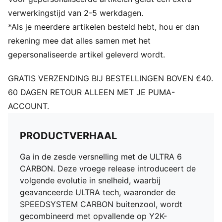
stabiliseert de voet in de schoen zonder de
wendbaarheid en bewegingsvrijheid te belemmeren
verwerkingstijd van 2-5 werkdagen.
DETAILS
*Als je meerdere artikelen besteld hebt, hou er dan
Uitneembare, ultralichte inlegzool
rekening mee dat alles samen met het
Ortholite®-hieldemping voor een veilige afsluiting
gepersonaliseerde artikel geleverd wordt.
GripControl Pro-skin voor beslissende balbeheersing
Breedte: normaal tot smal
GRATIS VERZENDING BIJ BESTELLINGEN BOVEN €40.
Ondergrond: Stevige ondergrond
60 DAGEN RETOUR ALLEEN MET JE PUMA-
PUMA-merkdetails
ACCOUNT.
PRODUCTVERHAAL
Ga in de zesde versnelling met de ULTRA 6
CARBON. Deze vroege release introduceert de
volgende evolutie in snelheid, waarbij
geavanceerde ULTRA tech, waaronder de
SPEEDSYSTEM CARBON buitenzool, wordt
gecombineerd met opvallende op Y2K-