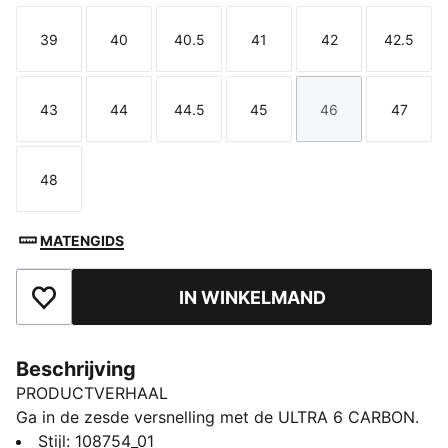
39
40
40.5
41
42
42.5
Maat
Maat
Maat
Maat
Maat
Maat
43
44
44.5
45
46
47
Maat
Maat
Maat
Maat
Maat
Maat
48
Maat
MATENGIDS
IN WINKELMAND
Toegevoegd aan favorieten
Beschrijving
PRODUCTVERHAAL
Ga in de zesde versnelling met de ULTRA 6 CARBON.
Deze vroege release introduceert de volgende
Stijl
:
108754_01