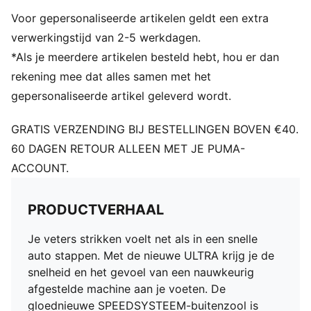
gemaximaliseerd voor snellere acceleratie
Voor gepersonaliseerde artikelen geldt een extra
GRIP: Een combinatie van FastTrax-noppen en
conische inschroefnoppen voor optimale grip tijdens
verwerkingstijd van 2-5 werkdagen.
het versnellen, cutten en afremmen op gemengde
*Als je meerdere artikelen besteld hebt, hou er dan
zachte grond
rekening mee dat alles samen met het
STABILITEIT: PWRTAPE SQD-ondersteuningsframe
gepersonaliseerde artikel geleverd wordt.
stabiliseert de voet in de schoen zonder de
wendbaarheid en bewegingsvrijheid te belemmeren
GRATIS VERZENDING BIJ BESTELLINGEN BOVEN €40.
DETAILS
60 DAGEN RETOUR ALLEEN MET JE PUMA-
PWRTAPE SQD-steunframe stabiliseert de voet zonder
ACCOUNT.
afbreuk te doen aan de wendbaarheid
TRACTIE met FastTrax en conische schroefbouten
voor optimale grip op gemengde zachte ondergrond
PRODUCTVERHAAL
SPEEDSYSTEEM-buitenzool met ACCELERATIE-
technologie voor razendsnelle snelheidsstoten
Je veters strikken voelt net als in een snelle
Lichtgewicht uitneembare inlegzool met NanoGrip-
auto stappen. Met de nieuwe ULTRA krijg je de
technologie en OrthoLite®-hieldemping voor betere
snelheid en het gevoel van een nauwkeurig
afsluiting
afgestelde machine aan je voeten. De
GripControl Pro-skin voor beslissende balbeheersing
gloednieuwe SPEEDSYSTEEM-buitenzool is