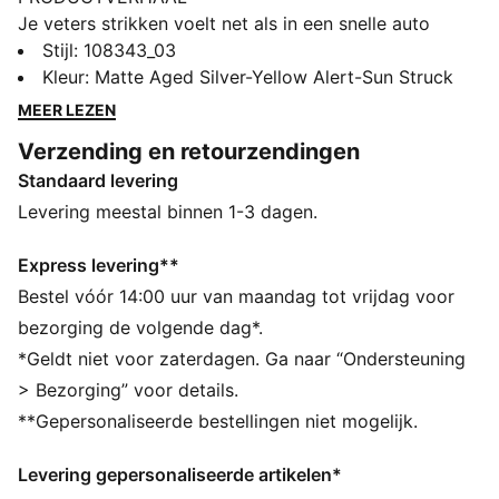
Je veters strikken voelt net als in een snelle auto
stappen. Met de nieuwe ULTRA krijg je de snelheid en
Stijl
:
108343_03
het gevoel van een nauwkeurig afgestelde machine
Kleur
:
Matte Aged Silver-Yellow Alert-Sun Struck
aan je voeten. De gloednieuwe SPEEDSYSTEEM-
MEER LEZEN
buitenzool is gebaseerd op technische inzichten van
Verzending en retourzendingen
23 jaar PUMA Motorsport en is nauwkeurig ontworpen
Standaard levering
om je sneller van de aftrap naar het net te brengen
dan dat je kunt zeggen: Lichten uit. De FastTrax-
Levering meestal binnen 1-3 dagen.
noppen worden gecombineerd met conische
inschroefbare noppen voor optimale tractie op
Express levering**
gemengde zachte grond.
Bestel vóór 14:00 uur van maandag tot vrijdag voor
ALLE INS EN OUTS
bezorging de volgende dag*.
Bovenwerk gemaakt van ten minste 50% gerecyclede
*Geldt niet voor zaterdagen. Ga naar “Ondersteuning
materialen
> Bezorging” voor details.
ACCELERATIE: PUMA's SPEEDSYSTEM-
**Gepersonaliseerde bestellingen niet mogelijk.
buitenzoolontwerp combineert een hoogwaardig
vezelbasismateriaal met een revolutionair
Levering gepersonaliseerde artikelen*
noppensysteem, waardoor de energieteruggave wordt