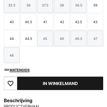
35.5
36
37.5
38
38.5
39
Maat
Maat
Maat
Maat
Maat
Maat
40
40.5
41
42
42.5
43
Maat
Maat
Maat
Maat
Maat
Maat
44
44.5
45
46
46.5
47
Maat
Maat
Maat
Maat
Maat
Maat
48
Maat
MATENGIDS
IN WINKELMAND
Toegevoegd aan favorieten
Beschrijving
PRODUCTVERHAAL