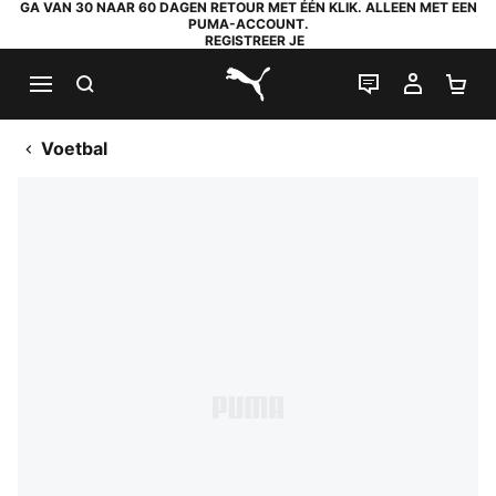
GA VAN 30 NAAR 60 DAGEN RETOUR MET ÉÉN KLIK. ALLEEN MET EEN
PUMA-ACCOUNT.
REGISTREER JE
ZOEKEN
LIVE CHAT
MIJN A
WI
PUMA.com
Voetbal