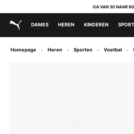
GA VAN 30 NAAR 6
DAMES
HEREN
KINDEREN
SPOR
PUMA.com
PUMA x TRANSFORMERS
PUMA x DORA THE EXPLORER
Makkelijk aan te trekken schoenen
Homepage
Heren
Sporten
Voetbal