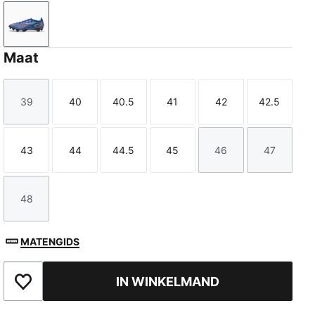
Vivid Blue-Heat Fire-Bright Aqua-PUMA Black
Maat
39
40
40.5
41
42
42.5
Maat
Maat
Maat
Maat
Maat
Maat
43
44
44.5
45
46
47
Maat
Maat
Maat
Maat
Maat
Maat
48
Maat
MATENGIDS
IN WINKELMAND
Toegevoegd aan favorieten