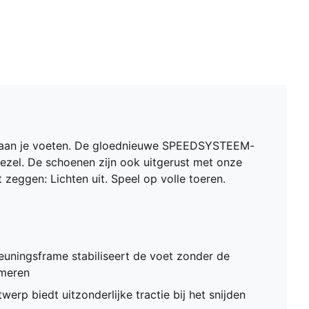
Normale tot smalle pasvorm
FG: Geschikt voor gebruik op harde ondergronden
Wordt geleverd in exclusieve speciale verpakking
e aan je voeten. De gloednieuwe SPEEDSYSTEEM-
vezel. De schoenen zijn ook uitgerust met onze
zeggen: Lichten uit. Speel op volle toeren.
ningsframe stabiliseert de voet zonder de
mmeren
rp biedt uitzonderlijke tractie bij het snijden