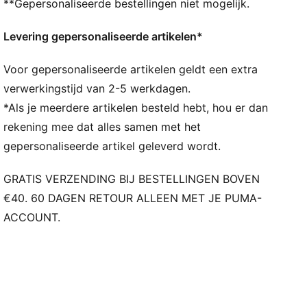
**Gepersonaliseerde bestellingen niet mogelijk.
een innovatieve plaatsing en oriëntatie van noppen
voor snellere acceleratie
Levering gepersonaliseerde artikelen*
GRIP: Het FastTrax-noppenontwerp maakt gebruik
van inzichten uit academisch onderzoek en
Voor gepersonaliseerde artikelen geldt een extra
tractiestudies om meer grip te bieden tijdens het
versnellen, cutten en afremmen
verwerkingstijd van 2-5 werkdagen.
STABILITEIT: PWRTAPE SQD-ondersteuningsframe
*Als je meerdere artikelen besteld hebt, hou er dan
stabiliseert de voet in de schoen zonder de
rekening mee dat alles samen met het
wendbaarheid en bewegingsvrijheid te belemmeren
gepersonaliseerde artikel geleverd wordt.
DETAILS
PWRTAPE SQD-ondersteuningsframe stabiliseert de
GRATIS VERZENDING BIJ BESTELLINGEN BOVEN
voet zonder de beweeglijkheid te belemmeren
€40. 60 DAGEN RETOUR ALLEEN MET JE PUMA-
Het FastTrax-noppenontwerp biedt uitzonderlijke
ACCOUNT.
tractie bij het snijden en remmen
SPEEDSYSTEM CARBON-buitenzool zorgt voor snelle
voortstuwing en acceleratie
Uitneembare, ultralichte inlegzool
Ortholite®-hieldemping voor een veilige afsluiting
GripControl Pro-skin voor beslissende balbeheersing