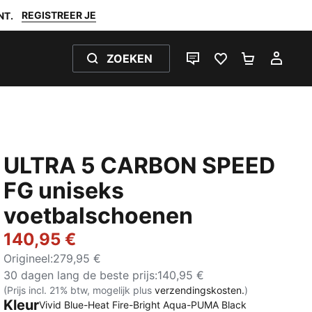
REGISTREER JE
NT.
ZOEKEN
LIVE CHAT
FAVORIETEN 0
WINKELW
MIJ
ULTRA 5 CARBON SPEED
FG uniseks
voetbalschoenen
140,95 €
Origineel
:
279,95 €
30 dagen lang de beste prijs
:
140,95 €
(Prijs incl. 21% btw, mogelijk plus
verzendingskosten.
)
Kleur
Vivid Blue-Heat Fire-Bright Aqua-PUMA Black