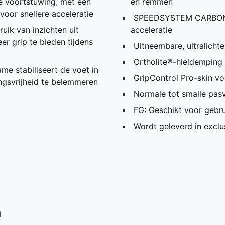
le voortstuwing, met een
en remmen
voor snellere acceleratie
SPEEDSYSTEM CARBON-bu
ik van inzichten uit
acceleratie
r grip te bieden tijdens
Uitneembare, ultralichte
Ortholite®-hieldemping v
e stabiliseert de voet in
GripControl Pro-skin vo
gsvrijheid te belemmeren
Normale tot smalle pas
FG: Geschikt voor gebr
Wordt geleverd in exclu
l