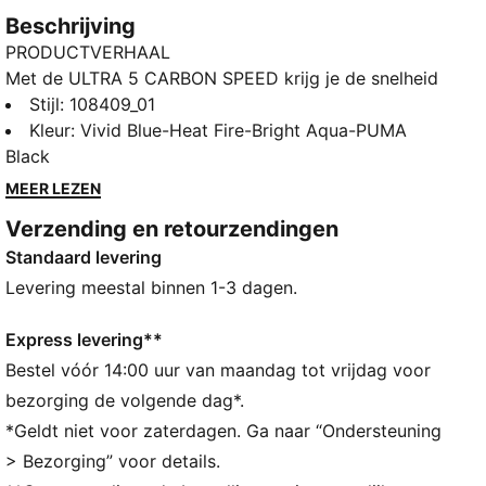
Beschrijving
PRODUCTVERHAAL
Met de ULTRA 5 CARBON SPEED krijg je de snelheid
en het gevoel van een nauwkeurig afgestelde
Stijl
:
108409_01
machine aan je voeten. De gloednieuwe
Kleur
:
Vivid Blue-Heat Fire-Bright Aqua-PUMA
SPEEDSYSTEEM-buitenzool is gemaakt van
Black
koolstofvezel, waardoor hij 32% veerkrachtiger is dan
MEER LEZEN
de versie zonder koolstofvezel. De schoenen zijn ook
Verzending en retourzendingen
uitgerust met onze FastTrax-noppen, met precisie
Standaard levering
ontworpen om je sneller van de aftrap naar het net te
brengen dan dat je kunt zeggen: Lichten uit. Speel op
Levering meestal binnen 1-3 dagen.
volle toeren.
ALLE INS EN OUTS
Express levering**
Het bovenwerk van de schoenen is gemaakt van
Bestel vóór 14:00 uur van maandag tot vrijdag voor
minstens 30% gerecyclede materialen
bezorging de volgende dag*.
ACCELERATIE: PUMA's SPEEDSYSTEM CARBON-
*Geldt niet voor zaterdagen. Ga naar “Ondersteuning
buitenzool combineert veerkrachtig
> Bezorging” voor details.
koolstofvezelmateriaal, voor snelle voortstuwing, met