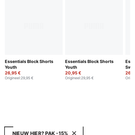
Essentials Block Shorts
Essentials Block Shorts
Esse
Youth
Youth
Swea
26,95 €
20,95 €
26,9
Origineel
:
29,95 €
Origineel
:
29,95 €
Origi
NIEUW HIER? PAK -15%