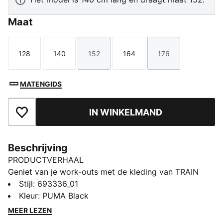
Maat
128
140
152
164
176
Maat
Maat
Maat
Maat
Maat
MATENGIDS
IN WINKELMAND
Toegevoegd aan favorieten
Beschrijving
PRODUCTVERHAAL
Geniet van je work-outs met de kleding van TRAIN
ALL DAY. Ontworpen met ergonomische snijlijnen,
Stijl
:
693336_01
ademende inzetstukken van mesh en prestatiegerichte
Kleur
:
PUMA Black
details die ervoor zorgen dat je gefocust blijft, van het
MEER LEZEN
klaslokaal tot op het veld. Of je nu traint of het rustig