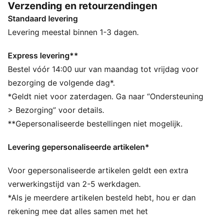
Verzending en retourzendingen
aan doet, deze set met T-shirt en short voor jongeren
Standaard levering
is er net zo klaar voor als jij.
ALLE INS EN OUTS
Levering meestal binnen 1-3 dagen.
VOCHTBEHEERSING: Technische dryCELL-materialen
voeren vocht van de huid af zodat je droog en
Express levering**
comfortabel blijft
Bestel vóór 14:00 uur van maandag tot vrijdag voor
Gemaakt van 100% gerecycled materiaal, met
bezorging de volgende dag*.
uitzondering van biezen en decoraties.
*Geldt niet voor zaterdagen. Ga naar “Ondersteuning
DETAILS
> Bezorging” voor details.
Pasvorm: Normaal
**Gepersonaliseerde bestellingen niet mogelijk.
Type hoofdmateriaal: Single jersey
Korte mouwen
Levering gepersonaliseerde artikelen*
Lengte: Lengte tot boven de knie
Taille: Gemiddeld
Voor gepersonaliseerde artikelen geldt een extra
Zakken: Zijzak
PUMA voor jongeren: aanbevolen voor oudere
verwerkingstijd van 2-5 werkdagen.
kinderen tussen 8 en 16 jaar
*Als je meerdere artikelen besteld hebt, hou er dan
rekening mee dat alles samen met het