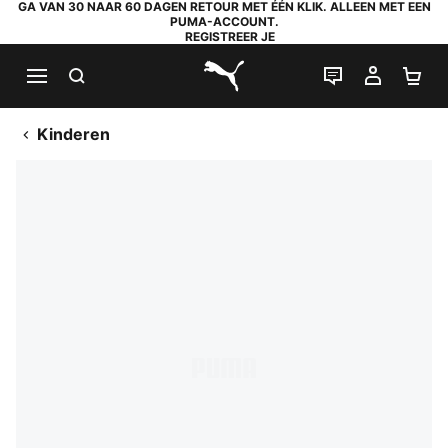
GA VAN 30 NAAR 60 DAGEN RETOUR MET ÉÉN KLIK. ALLEEN MET EEN
PUMA-ACCOUNT.
REGISTREER JE
ZOEKEN
LIVE CHAT
MIJN A
WI
PUMA.com
Kinderen