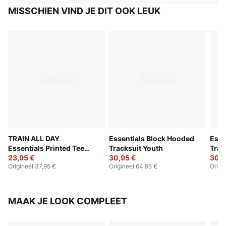
MISSCHIEN VIND JE DIT OOK LEUK
TRAIN ALL DAY
Essentials Block Hooded
Esse
Essentials Printed Tee
Tracksuit Youth
Trac
and Shorts Set Youth
23,95 €
30,95 €
30,9
Origineel
:
37,95 €
Origineel
:
64,95 €
Origi
MAAK JE LOOK COMPLEET