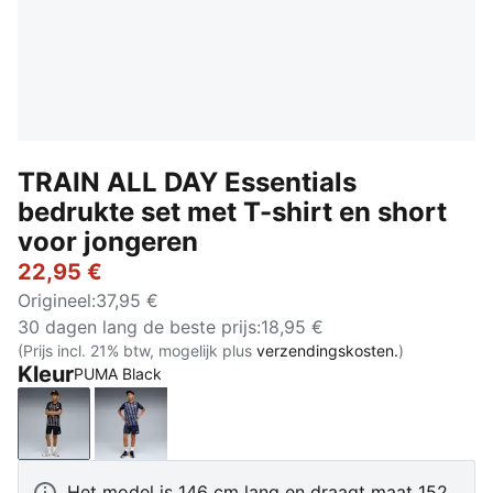
TRAIN ALL DAY Essentials
bedrukte set met T-shirt en short
voor jongeren
22,95 €
Origineel
:
37,95 €
30 dagen lang de beste prijs
:
18,95 €
(Prijs incl. 21% btw, mogelijk plus
verzendingskosten.
)
Kleur
PUMA Black
PUMA Black
New Navy
Het model is 146 cm lang en draagt maat 152.