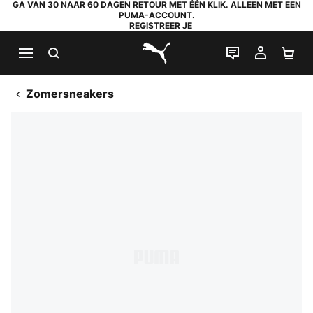
GA VAN 30 NAAR 60 DAGEN RETOUR MET ÉÉN KLIK. ALLEEN MET EEN
PUMA-ACCOUNT.
REGISTREER JE
ZOEKEN
LIVE CHAT
MIJN A
WI
PUMA.com
Zomersneakers