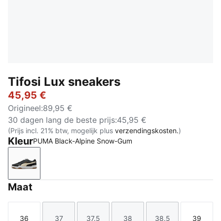
Tifosi Lux sneakers
45,95 €
Origineel
:
89,95 €
30 dagen lang de beste prijs
:
45,95 €
(Prijs incl. 21% btw, mogelijk plus
verzendingskosten.
)
Kleur
PUMA Black-Alpine Snow-Gum
PUMA Black-Alpine Snow-Gum
Maat
36
37
37.5
38
38.5
39