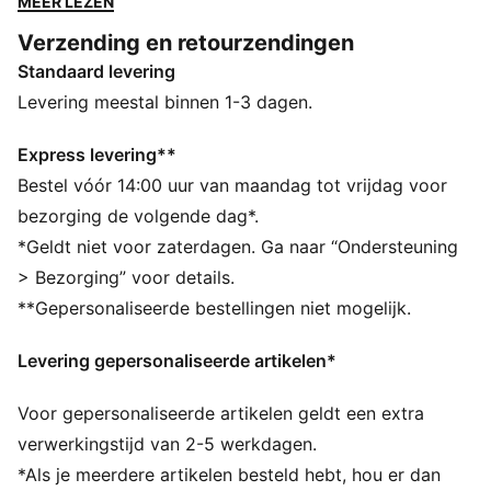
MEER LEZEN
Perfect voor trendsetters die van een vleugje
Verzending en retourzendingen
nostalgie aan hun voeten houden.
Standaard levering
DETAILS
Basis van leer
Levering meestal binnen 1-3 dagen.
Leren overlays op de wreef en hiel
Leren veterstrook
Express levering**
Synthetische voering
Bestel vóór 14:00 uur van maandag tot vrijdag voor
PUMA-merkdetails
bezorging de volgende dag*.
*Geldt niet voor zaterdagen. Ga naar “Ondersteuning
> Bezorging” voor details.
**Gepersonaliseerde bestellingen niet mogelijk.
Levering gepersonaliseerde artikelen*
Voor gepersonaliseerde artikelen geldt een extra
verwerkingstijd van 2-5 werkdagen.
*Als je meerdere artikelen besteld hebt, hou er dan