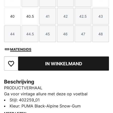
Maat
Maat
Maat
Maat
Maat
Maat
40
40.5
41
42
42.5
43
Maat
Maat
Maat
Maat
Maat
Maat
44
44.5
45
46
47
48
Maat
Maat
Maat
Maat
Maat
Maat
MATENGIDS
IN WINKELMAND
Toegevoegd aan favorieten
Beschrijving
PRODUCTVERHAAL
Ga voor vintage allure met deze op voetbal
geïnspireerde sneaker. Hij is gemaakt van glad leer,
Stijl
:
402259_01
heeft een PUMA-logo in reliëf en een T-vormige neus
Kleur
:
PUMA Black-Alpine Snow-Gum
en combineert klassieke elementen met moderne flair.