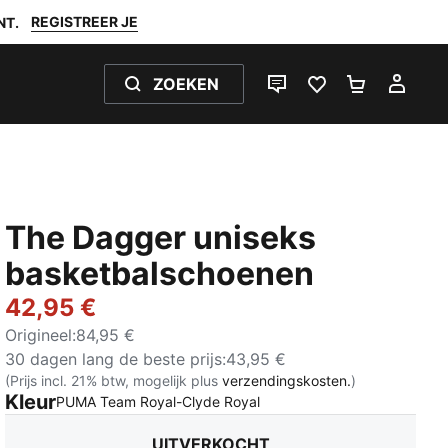
REGISTREER JE
NT.
ZOEKEN
LIVE CHAT
FAVORIETEN 0
WINKELW
MIJ
The Dagger uniseks
basketbalschoenen
42,95 €
Origineel
:
84,95 €
30 dagen lang de beste prijs
:
43,95 €
(Prijs incl. 21% btw, mogelijk plus
verzendingskosten.
)
Kleur
:
Uitverkocht
PUMA Team Royal-Clyde Royal
UITVERKOCHT