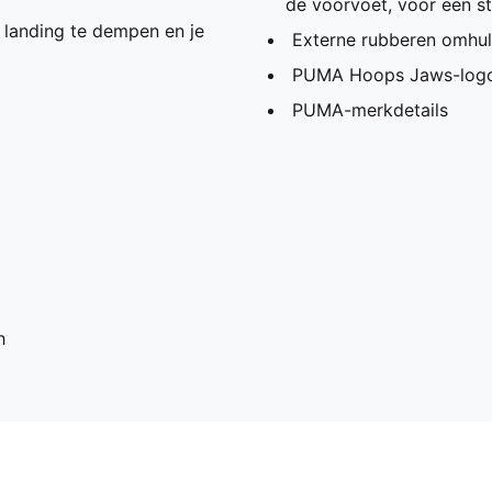
de voorvoet, voor een s
landing te dempen en je
Externe rubberen omhulli
PUMA Hoops Jaws-log
PUMA-merkdetails
h