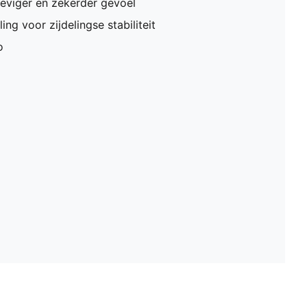
teviger en zekerder gevoel
ng voor zijdelingse stabiliteit
o