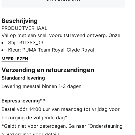
Beschrijving
PRODUCTVERHAAL
Val op met een snel, vooruitstrevend ontwerp. Onze
nieuwste innovatie heeft een PROFOAM-tussenzool
Stijl
:
311353_03
voor lichtgewicht rebound, PUMA BITE-buitenzool
Kleur
:
PUMA Team Royal-Clyde Royal
voor grip en dynamische vetersluiting voor een
MEER LEZEN
stevige pasvorm. Perfect om buitenbanen met
Verzending en retourzendingen
vertrouwen en stijl te domineren. Maak je klaar om te
Standaard levering
winnen.
ALLE INS EN OUTS
Levering meestal binnen 1-3 dagen.
Het bovenwerk van de schoenen is gemaakt met
minstens 20% gerecyclede materialen
Express levering**
PUMA BITE: duurzaam buitenzoolpatroon voor
Bestel vóór 14:00 uur van maandag tot vrijdag voor
superieure grip op de baan
bezorging de volgende dag*.
PROFOAM: Lichtgewicht EVA ontworpen om je
*Geldt niet voor zaterdagen. Ga naar “Ondersteuning
landing te dempen en je volgende stap te stimuleren
> Bezorging” voor details.