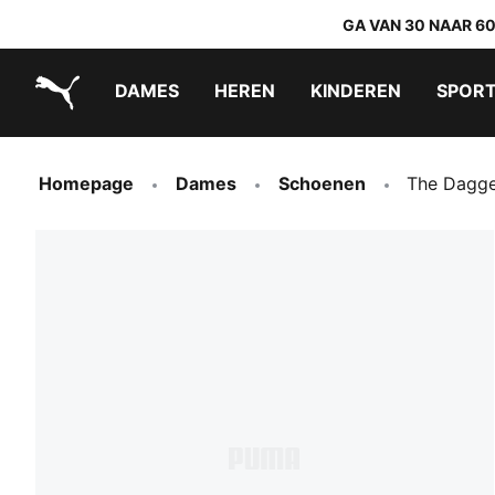
GA VAN 30 NAAR 6
DAMES
HEREN
KINDEREN
SPOR
PUMA.com
PUMA x TRANSFORMERS
PUMA x DORA THE EXPLORER
Makkelijk aan te trekken schoenen
Homepage
Dames
Schoenen
The Dagge