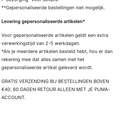
DETAILS
**Gepersonaliseerde bestellingen niet mogelijk.
Normale breedte
Externe omhulling voor zijdelingse stabiliteit
Levering gepersonaliseerde artikelen*
Dynamisch vetersysteem met bevestigingspunten op
de wreef en door de voorvoet, voor een steviger en
Voor gepersonaliseerde artikelen geldt een extra
zekerder gevoel
Externe rubberen omhulling voor zijdelingse stabiliteit
verwerkingstijd van 2-5 werkdagen.
PUMA Hoops Jaws-logo
*Als je meerdere artikelen besteld hebt, hou er dan
PUMA-merkdetails
rekening mee dat alles samen met het
gepersonaliseerde artikel geleverd wordt.
GRATIS VERZENDING BIJ BESTELLINGEN BOVEN
€40. 60 DAGEN RETOUR ALLEEN MET JE PUMA-
ACCOUNT.