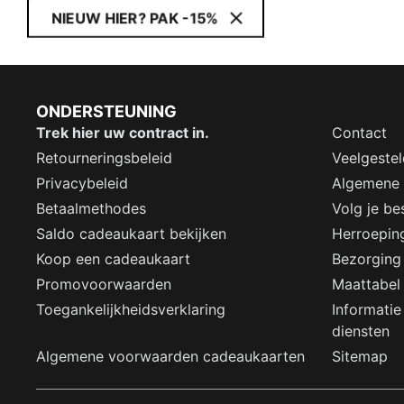
NIEUW HIER? PAK -15%
ONDERSTEUNING
Trek hier uw contract in.
Contact
Retourneringsbeleid
Veelgeste
Privacybeleid
Algemene
Betaalmethodes
Volg je bes
Saldo cadeaukaart bekijken
Herroepin
Koop een cadeaukaart
Bezorging
Promovoorwaarden
Maattabel
Toegankelijkheidsverklaring
Informatie
diensten
Algemene voorwaarden cadeaukaarten
Sitemap