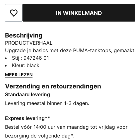
IN WINKELMAND
Toegevoegd aan favorieten
Beschrijving
PRODUCTVERHAAL
Upgrade je basics met deze PUMA-tanktops, gemaakt
van hoogwaardig katoen. Ze zijn gemaakt van
Stijl
:
947246_01
ademende stof en de perfecte normale pasvorm voor
Kleur
:
black
elke dag. De perfecte essentials van PUMA!
MEER LEZEN
DETAILS
Verzending en retourzendingen
Ademende stof
Standaard levering
Normale pasvorm
Ronde hals
Levering meestal binnen 1-3 dagen.
Comfortabele katoentextuur
2-pack voor heren
Express levering**
Bestel vóór 14:00 uur van maandag tot vrijdag voor
bezorging de volgende dag*.