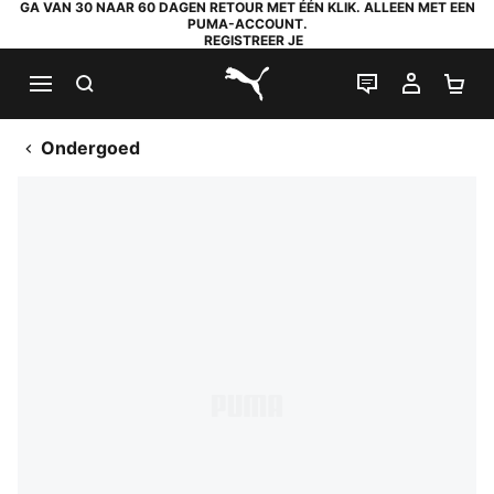
GA VAN 30 NAAR 60 DAGEN RETOUR MET ÉÉN KLIK. ALLEEN MET EEN
PUMA-ACCOUNT.
REGISTREER JE
ZOEKEN
LIVE CHAT
MIJN A
WI
PUMA.com
Ondergoed