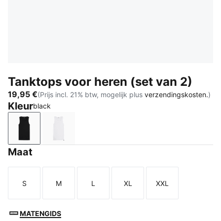
Tanktops voor heren (set van 2)
19,95 €
(Prijs incl. 21% btw, mogelijk plus
verzendingskosten.
)
Kleur
black
black
white
Maat
S
M
L
XL
XXL
Maat
Maat
Maat
Maat
Maat
MATENGIDS