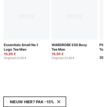
Essentials Small No.1
WARDROBE ESS Boxy
PWR
Logo Tee Men
Tee Men
Top
16,95 €
19,95 €
39,9
Origineel
:
22,95 €
Origineel
:
32,95 €
NIEUW HIER? PAK -15%