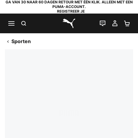
GA VAN 30 NAAR 60 DAGEN RETOUR MET ÉÉN KLIK. ALLEEN MET EEN
PUMA-ACCOUNT.
REGISTREER JE
ZOEKEN
LIVE CHAT
MIJN A
WI
PUMA.com
Sporten