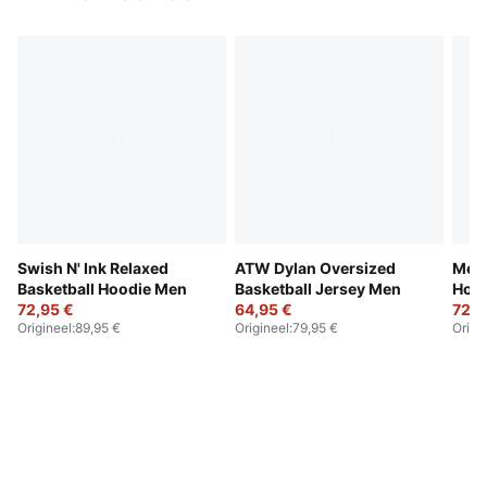
Swish N' Ink Relaxed
ATW Dylan Oversized
Melo
Basketball Hoodie Men
Basketball Jersey Men
Hoo
72,95 €
64,95 €
72,9
Origineel
:
89,95 €
Origineel
:
79,95 €
Origi