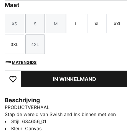
Maat
XS
S
M
L
XL
XXL
Maat
Maat
Maat
Maat
Maat
Maat
3XL
4XL
Maat
Maat
MATENGIDS
IN WINKELMAND
Toegevoegd aan favorieten
Beschrijving
PRODUCTVERHAAL
Stap de wereld van Swish and Ink binnen met een
basketbalcollectie die gedurfde, op tattoos
Stijl
:
634656_01
geïnspireerde graphics combineert met een sportieve
Kleur
:
Canvas