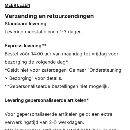
stijl. Van rozen en tekst tot geïllustreerde motieven,
MEER LEZEN
elk stuk is gemaakt voor spelers die kunst en attitude
Verzending en retourzendingen
ademen.
Standaard levering
ALLE INS EN OUTS
Gemaakt met minstens 50% gerecyclede materialen.
Levering meestal binnen 1-3 dagen.
DETAILS
Pasvorm: Relaxed
Express levering**
Type hoofdmateriaal: Fleece
Bestel vóór 14:00 uur van maandag tot vrijdag voor
Lengte: Normaal
bezorging de volgende dag*.
Taille: Gemiddeld
*Geldt niet voor zaterdagen. Ga naar “Ondersteuning
Tailleband met trekkoord
> Bezorging” voor details.
PUMA-merkdetails
**Gepersonaliseerde bestellingen niet mogelijk.
Levering gepersonaliseerde artikelen*
Voor gepersonaliseerde artikelen geldt een extra
verwerkingstijd van 2-5 werkdagen.