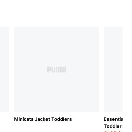
Minicats Jacket Toddlers
Essentials 
Toddler