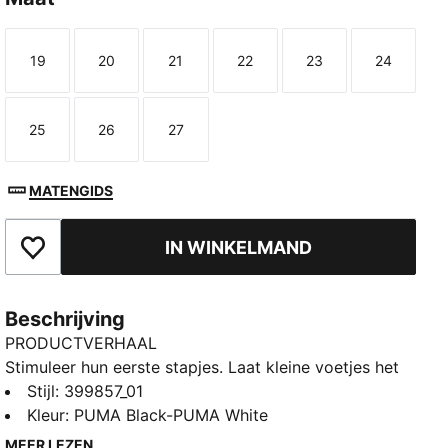
19
20
21
22
23
24
Maat
Maat
Maat
Maat
Maat
Maat
25
26
27
Maat
Maat
Maat
MATENGIDS
IN WINKELMAND
Toegevoegd aan favorieten
Beschrijving
PRODUCTVERHAAL
Stimuleer hun eerste stapjes. Laat kleine voetjes het
avontuur ontdekken in een klassieke en iconische stijl.
Stijl
:
399857_01
Deze legendarische sneakers inspireren tot
Kleur
:
PUMA Black-PUMA White
vrijgevochten plezier en verkenning. Bovendien
MEER LEZEN