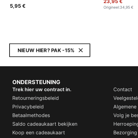
23,95 €
5,95 €
Origineel
:
34,95 €
NIEUW HIER? PAK -15%
ONDERSTEUNING
Trek hier uw contract in.
Contact
Retourneringsbeleid
Veelgeste
Privacybeleid
Algemene
Betaalmethodes
Volg je bes
Saldo cadeaukaart bekijken
Herroepin
Koop een cadeaukaart
Bezorging