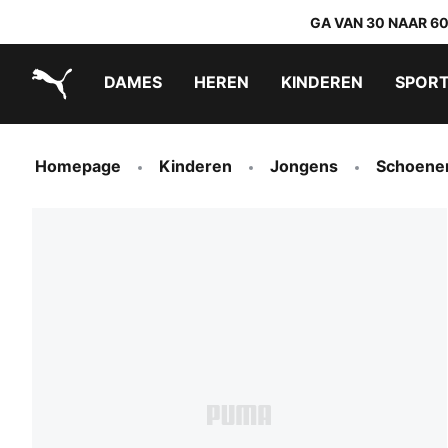
GA VAN 30 NAAR 6
DAMES
HEREN
KINDEREN
SPOR
PUMA.com
PUMA x TRANSFORMERS
PUMA x DORA THE EXPLORER
Makkelijk aan te trekken schoenen
Homepage
Kinderen
Jongens
Schoene