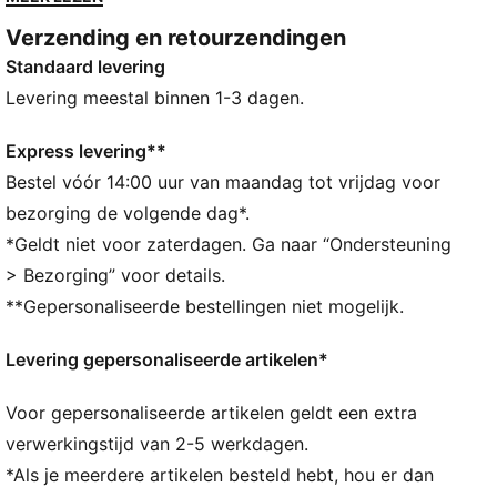
zorgen de KinderFit inlegzool en de kraag van mesh
Verzending en retourzendingen
de hele dag door voor comfort.
Standaard levering
ALLE INS EN OUTS
De leerproducten van PUMA ondersteunen
Levering meestal binnen 1-3 dagen.
verantwoorde productie via de Leather Working
Group: www.leatherworkinggroup.com
Express levering**
KinderFit: PUMA’s uitneembare voetbed voor
Bestel vóór 14:00 uur van maandag tot vrijdag voor
kindermodellen
bezorging de volgende dag*.
DETAILS
*Geldt niet voor zaterdagen. Ga naar “Ondersteuning
Normale pasvorm
> Bezorging” voor details.
Bovenwerk van suède
**Gepersonaliseerde bestellingen niet mogelijk.
Suède overlay op de hiel
Klittenbandsluiting
Levering gepersonaliseerde artikelen*
Rubberen tussenzool en zool
Synthetische PUMA Formstrip
Voor gepersonaliseerde artikelen geldt een extra
Kraag en inlegzool van gerecycled mesh
Geweven label op de tong en PUMA-logo met
verwerkingstijd van 2-5 werkdagen.
foliedruk op de schacht en hiel
*Als je meerdere artikelen besteld hebt, hou er dan
PUMA voor peuters: Aanbevolen voor peuters tussen