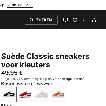
REGISTREER JE
NT.
ZOEKEN
LIVE CHAT
FAVORIETEN 0
WINKELW
MIJ
Suède Classic sneakers
voor kleuters
49,95 €
(Prijs incl. 21% btw, mogelijk plus
verzendingskosten.
)
Kleur
PUMA Black-PUMA White
PUMA Black-PUMA White
For All Time Red-PUMA White
Pink Lady-PUMA White
Cayenne Pepper-PUMA Wh
Maat