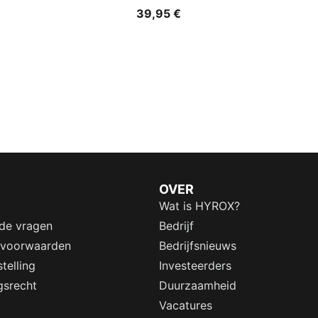
39,95 €
OVER
Wat is HYROX?
lde vragen
Bedrijf
 voorwaarden
Bedrijfsnieuws
telling
Investeerders
gsrecht
Duurzaamheid
Vacatures