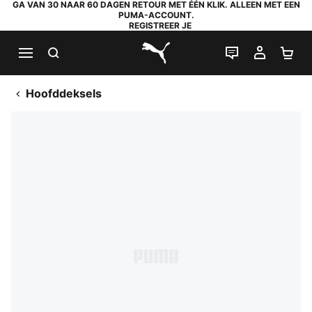
GA VAN 30 NAAR 60 DAGEN RETOUR MET ÉÉN KLIK. ALLEEN MET EEN
PUMA-ACCOUNT.
REGISTREER JE
ZOEKEN
LIVE CHAT
MIJN A
WI
PUMA.com
Hoofddeksels