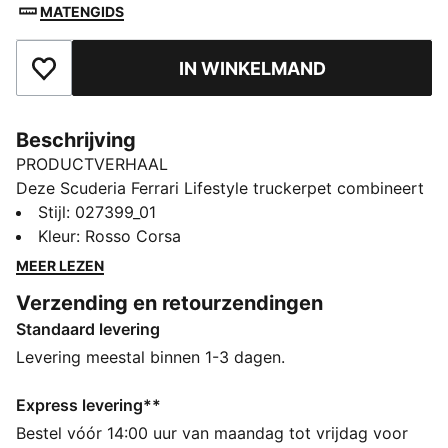
MATENGIDS
IN WINKELMAND
Toegevoegd aan favorieten
Beschrijving
PRODUCTVERHAAL
Deze Scuderia Ferrari Lifestyle truckerpet combineert
een rijke racehistorie met een vintage twist voor je
Stijl
:
027399_01
alledaagse look. Details van PUMA en Scuderia Ferrari
Kleur
:
Rosso Corsa
tillen je look naar een hoger niveau.
MEER LEZEN
ALLE INS EN OUTS
Verzending en retourzendingen
Gemaakt met minstens 20% gerecycled katoen
Standaard levering
DETAILS
Ontworpen voor: Lifestyle van PUMA
Levering meestal binnen 1-3 dagen.
Gestructureerde pet
Ontwerp met 5 panelen
Express levering**
Hoog profiel
Bestel vóór 14:00 uur van maandag tot vrijdag voor