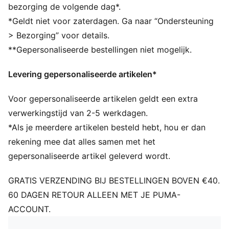
Voorgebogen klep
bezorging de volgende dag*.
Normale pasvorm
*Geldt niet voor zaterdagen. Ga naar “Ondersteuning
Verstelbare sluiting
> Bezorging” voor details.
Scuderia Ferrari en PUMA merkdetails
**Gepersonaliseerde bestellingen niet mogelijk.
Levering gepersonaliseerde artikelen*
Voor gepersonaliseerde artikelen geldt een extra
verwerkingstijd van 2-5 werkdagen.
*Als je meerdere artikelen besteld hebt, hou er dan
rekening mee dat alles samen met het
gepersonaliseerde artikel geleverd wordt.
GRATIS VERZENDING BIJ BESTELLINGEN BOVEN €40.
60 DAGEN RETOUR ALLEEN MET JE PUMA-
ACCOUNT.