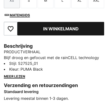
XS
S
M
L
XL
XXL
Maat
Maat
Maat
Maat
Maat
Maat
MATENGIDS
IN WINKELMAND
Toegevoegd aan favorieten
Beschrijving
PRODUCTVERHAAL
Blijf droog en gefocust met de rainCELL technology
die beschermt tegen motregen. De lichtgewicht stof
Stijl
:
527525_01
houdt je met gemak in beweging, terwijl de
Kleur
:
PUMA Black
ergonomische snijlijnen ervoor zorgen dat elke stap
MEER LEZEN
natuurlijk aanvoelt. De ritszakken bergen je essentials
Verzending en retourzendingen
veilig op, waardoor het jack perfect is voor
Standaard levering
regenachtige dagen.
ALLE INS EN OUTS
Levering meestal binnen 1-3 dagen.
dryCELL: prestatietechnologie ontworpen om vocht