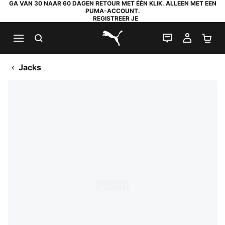
GA VAN 30 NAAR 60 DAGEN RETOUR MET ÉÉN KLIK. ALLEEN MET EEN
PUMA-ACCOUNT.
REGISTREER JE
ZOEKEN
LIVE CHAT
MIJN A
WI
PUMA.com
Jacks