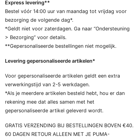
van het lichaam af te voeren en je tijdens het sporten
Express levering**
vrij te houden van zweet
Bestel vóór 14:00 uur van maandag tot vrijdag voor
rainCELL: technologie ontworpen om je te
bezorging de volgende dag*.
beschermen tegen regen en droog te houden tijdens
*Geldt niet voor zaterdagen. Ga naar “Ondersteuning
het sporten
> Bezorging” voor details.
Gemaakt van 100% gerecycled materiaal, met
**Gepersonaliseerde bestellingen niet mogelijk.
uitzondering van biezen en decoraties.
DETAILS
Levering gepersonaliseerde artikelen*
Pasvorm: Normaal
Hoofdmateriaal 2: dobby
Voor gepersonaliseerde artikelen geldt een extra
Hals: Kraag
Lange mouwen
verwerkingstijd van 2-5 werkdagen.
Sluiting: Volledige rits
*Als je meerdere artikelen besteld hebt, hou er dan
Lengte: Standaard jack
rekening mee dat alles samen met het
gepersonaliseerde artikel geleverd wordt.
GRATIS VERZENDING BIJ BESTELLINGEN BOVEN €40.
60 DAGEN RETOUR ALLEEN MET JE PUMA-