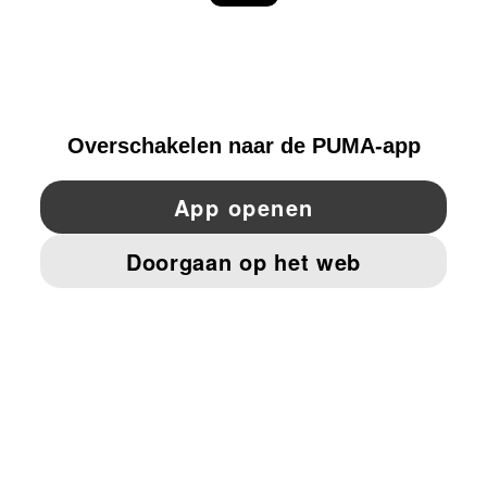
ONTDEKKEN
BELGIUM
YouTube
Twitter
Pinterest
Instagram
Facebo
© PUMA EUROPE GMBH, 2026. ALLE RECHTEN VOORBEHOUDEN
BEDRIJFSGEGEVENS EN JURIDISCHE GEGEVENS