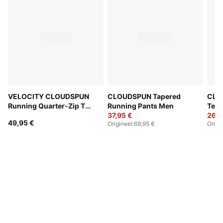
VELOCITY CLOUDSPUN
CLOUDSPUN Tapered
CLO
Running Quarter-Zip Top
Running Pants Men
Tee
Men
37,95 €
26,9
49,95 €
Origineel
:
69,95 €
Origi