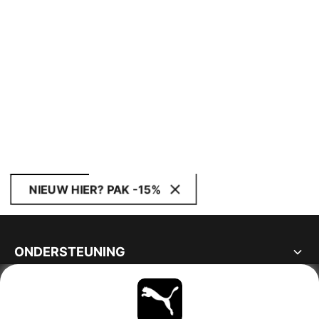
NIEUW HIER? PAK -15%
ONDERSTEUNING
OVER
BLIJF OP DE HOOGTE