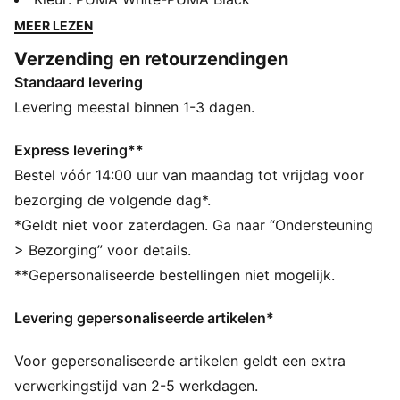
kleurenschema dat makkelijk te combineren is met
MEER LEZEN
bijna elke outfit. Daarnaast biedt de dempende
Verzending en retourzendingen
voering de hele dag door comfort voor actieve
Standaard levering
kinderen.
ALLE INS EN OUTS
Levering meestal binnen 1-3 dagen.
het bovenwerk van deze schoen is gemaakt met ten
minste 20% gerecycled materiaal en de onderkant is
Express levering**
gemaakt van minimaal 10% gerecycled materiaal, als
Bestel vóór 14:00 uur van maandag tot vrijdag voor
een stap richting een betere toekomst
bezorging de volgende dag*.
DETAILS
*Geldt niet voor zaterdagen. Ga naar “Ondersteuning
Bovenwerk van stof en synthetisch materiaal
> Bezorging” voor details.
Rubberen tussenzool
**Gepersonaliseerde bestellingen niet mogelijk.
Rubberen zool
PUMA Formstrip op de zijkanten
Levering gepersonaliseerde artikelen*
PUMA No. 1-logo op de tong
PUMA voor kinderen: Aanbevolen voor jonge kinderen
Voor gepersonaliseerde artikelen geldt een extra
tussen 4 en 8 jaar
verwerkingstijd van 2-5 werkdagen.