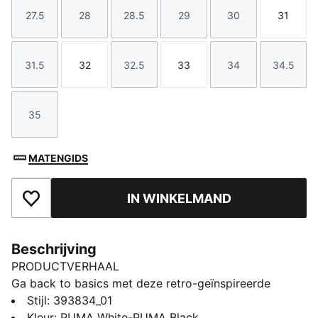
27.5
28
28.5
29
30
31
Maat
Maat
Maat
Maat
Maat
Maat
31.5
32
32.5
33
34
34.5
Maat
Maat
Maat
Maat
Maat
Maat
35
Maat
MATENGIDS
IN WINKELMAND
Toegevoegd aan favorieten
Beschrijving
PRODUCTVERHAAL
Ga back to basics met deze retro-geïnspireerde
sneakers. Ze hebben klassieke details zoals de
Stijl
:
393834_01
perforaties op de neus en een veelzijdig monochroom
Kleur
:
PUMA White-PUMA Black