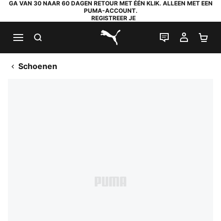
GA VAN 30 NAAR 60 DAGEN RETOUR MET ÉÉN KLIK. ALLEEN MET EEN
PUMA-ACCOUNT.
REGISTREER JE
ZOEKEN
LIVE CHAT
MIJN A
WI
PUMA.com
Schoenen