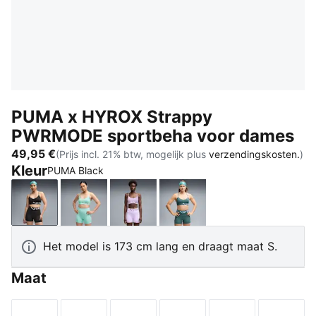
PUMA x HYROX Strappy
PWRMODE sportbeha voor dames
49,95 €
(Prijs incl. 21% btw, mogelijk plus
verzendingskosten.
)
Kleur
PUMA Black
PUMA Black
Intense Mint
Light Lavender
Herb Garden
Het model is 173 cm lang en draagt maat S.
Maat