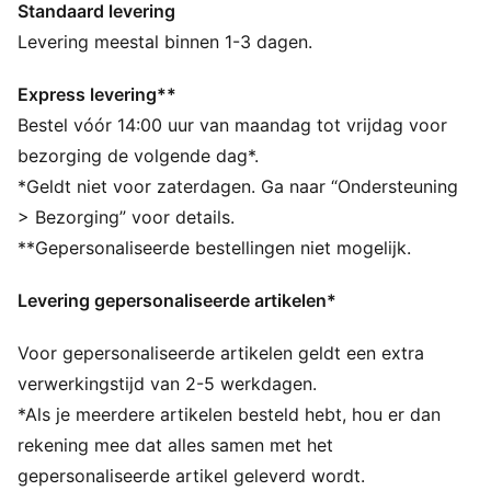
Standaard levering
ALLE INS EN OUTS
VOCHTBEHEERSING: Technische dryCELL-materialen
Levering meestal binnen 1-3 dagen.
voeren vocht van de huid af zodat je droog en
comfortabel blijft.
Express levering**
Gemaakt van minstens 50% gerecyclede materialen
Bestel vóór 14:00 uur van maandag tot vrijdag voor
DETAILS
bezorging de volgende dag*.
Ontworpen voor: Training
*Geldt niet voor zaterdagen. Ga naar “Ondersteuning
Pasvorm: Strak
> Bezorging” voor details.
Lengte: Normaal
**Gepersonaliseerde bestellingen niet mogelijk.
Met vulling
Hoofdmateriaalsoort: Interlock
Levering gepersonaliseerde artikelen*
De sneldrogende, vochtregulerende DRYELITE-
technologie houdt je droog tijdens intensieve
Voor gepersonaliseerde artikelen geldt een extra
trainingssessies.
verwerkingstijd van 2-5 werkdagen.
*Als je meerdere artikelen besteld hebt, hou er dan
rekening mee dat alles samen met het
gepersonaliseerde artikel geleverd wordt.