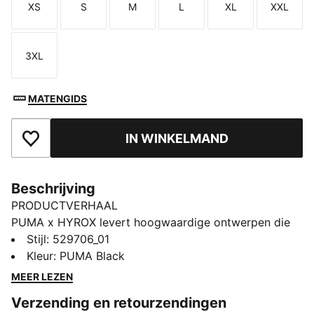
XS
S
M
L
XL
XXL
Maat
Maat
Maat
Maat
Maat
Maat
3XL
Maat
MATENGIDS
IN WINKELMAND
Toegevoegd aan favorieten
Beschrijving
PRODUCTVERHAAL
PUMA x HYROX levert hoogwaardige ontwerpen die
speciaal zijn ontwikkeld voor de ultieme
Stijl
:
529706_01
fitnesswedstrijd. Deze sportbeha heeft een ontwerp
Kleur
:
PUMA Black
met bandjes voor optimale bewegingsvrijheid en
MEER LEZEN
dryCELL-technologie voor optimaal comfort, training
Verzending en retourzendingen
na training.