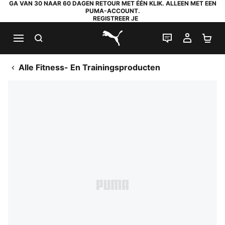
GA VAN 30 NAAR 60 DAGEN RETOUR MET ÉÉN KLIK. ALLEEN MET EEN
PUMA-ACCOUNT.
REGISTREER JE
ZOEKEN
LIVE CHAT
MIJN A
WI
PUMA.com
Alle Fitness- En Trainingsproducten