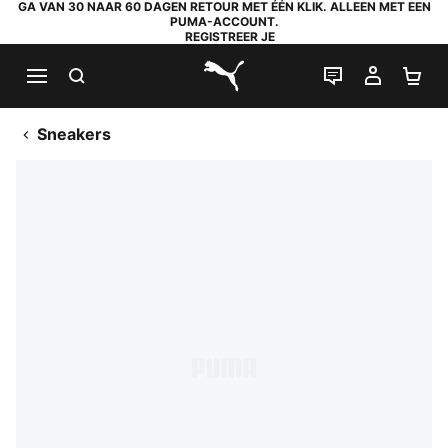
GA VAN 30 NAAR 60 DAGEN RETOUR MET ÉÉN KLIK. ALLEEN MET EEN
PUMA-ACCOUNT.
REGISTREER JE
ZOEKEN
LIVE CHAT
MIJN A
WI
PUMA.com
Sneakers