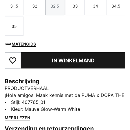
31.5
32
32.5
33
34
34.5
Maat
Maat
Maat
Maat
Maat
Maat
35
Maat
MATENGIDS
IN WINKELMAND
Toegevoegd aan favorieten
Beschrijving
PRODUCTVERHAAL
¡Hola amigos! Maak kennis met de PUMA x DORA THE
EXPLORER-collectie, geïnspireerd door 's werelds
Stijl
:
407765_01
grootste kleine ontdekkingsreiziger. Bij deze sneakers
Kleur
:
Mauve Glow-Warm White
voor kinderen wordt Dora's speelse karakter
MEER LEZEN
gecombineerd met opvallende details.
Verzending en retourzendingen