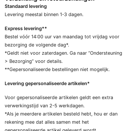
DETAILS
Standaard levering
Ontworpen voor: Dagelijks dragen
Breedte: Normaal
Levering meestal binnen 1-3 dagen.
Sluiting: Veters
Type hak: Plat
Express levering**
Ademende voering
Bestel vóór 14:00 uur van maandag tot vrijdag voor
PUMA x DORA THE EXPLORER co-brandingdetails
bezorging de volgende dag*.
PUMA voor kinderen: aanbevolen voor jonge kinderen
*Geldt niet voor zaterdagen. Ga naar “Ondersteuning
tussen 4 en 8 jaar
> Bezorging” voor details.
**Gepersonaliseerde bestellingen niet mogelijk.
Levering gepersonaliseerde artikelen*
Voor gepersonaliseerde artikelen geldt een extra
verwerkingstijd van 2-5 werkdagen.
*Als je meerdere artikelen besteld hebt, hou er dan
rekening mee dat alles samen met het
gepersonaliseerde artikel geleverd wordt.