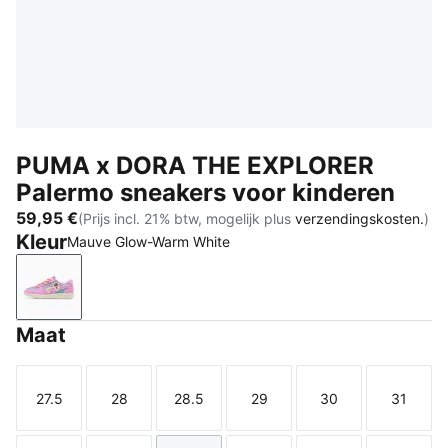
PUMA x DORA THE EXPLORER
Palermo sneakers voor kinderen
59,95 €
(Prijs incl. 21% btw, mogelijk plus
verzendingskosten.
)
Kleur
Mauve Glow-Warm White
Mauve Glow-Warm White
Maat
27.5
28
28.5
29
30
31
Maat
Maat
Maat
Maat
Maat
Maat