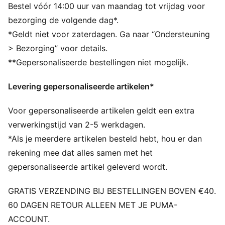
Gemaakt met minstens 50% gerecyclede materialen.
Bestel vóór 14:00 uur van maandag tot vrijdag voor
DETAILS
bezorging de volgende dag*.
Baseballpet-stijl
*Geldt niet voor zaterdagen. Ga naar “Ondersteuning
Replica gedragen door de crew van het Aston Martin
> Bezorging” voor details.
Aramco F1® Team
**Gepersonaliseerde bestellingen niet mogelijk.
Details in reliëf op kroon en klep
Coureursnummer en logodetails
Levering gepersonaliseerde artikelen*
PUMA Cat-logo
PUMA voor jongeren: aanbevolen voor oudere
Voor gepersonaliseerde artikelen geldt een extra
kinderen tussen 8 en 16 jaar
verwerkingstijd van 2-5 werkdagen.
*Als je meerdere artikelen besteld hebt, hou er dan
rekening mee dat alles samen met het
gepersonaliseerde artikel geleverd wordt.
GRATIS VERZENDING BIJ BESTELLINGEN BOVEN €40.
60 DAGEN RETOUR ALLEEN MET JE PUMA-
ACCOUNT.