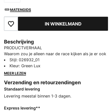
MATENGIDS
IN WINKELMAND
Toegevoegd aan favorieten
Beschrijving
PRODUCTVERHAAL
Waarom zou je alleen naar de race kijken als je er ook
deel van kunt uitmaken? De PUMA x ASTON MARTIN
Stijl
:
026932_01
ARAMCO F1® TEAM Replica-collectie combineert het
Kleur
:
Green Lux
iconische Aston Martin-groen met limoenkleurige
MEER LEZEN
accenten en geeft je elke dag race-energie. Deze pet
Verzending en retourzendingen
is een replica van de petten die worden gedragen
Standaard levering
door het Aston Martin Aramco F1® Team. Want achter
elke ronde staat een team, en nu maak jij daar deel
Levering meestal binnen 1-3 dagen.
van uit.
ALLE INS EN OUTS
Express levering**