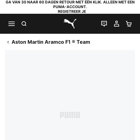
GA VAN 30 NAAR 60 DAGEN RETOUR MET ÉÉN KLIK. ALLEEN MET EEN
PUMA-ACCOUNT.
REGISTREER JE
ZOEKEN
LIVE CHAT
MIJN A
WI
PUMA.com
Aston Martin Aramco F1 ® Team