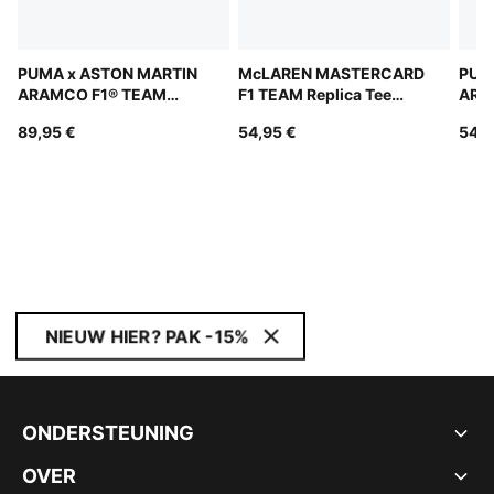
PUMA x ASTON MARTIN
McLAREN MASTERCARD
PUM
ARAMCO F1® TEAM
F1 TEAM Replica Tee
ARA
Replica Hoodie Youth
Youth
Repl
89,95 €
54,95 €
54,9
NIEUW HIER? PAK -15%
ONDERSTEUNING
OVER