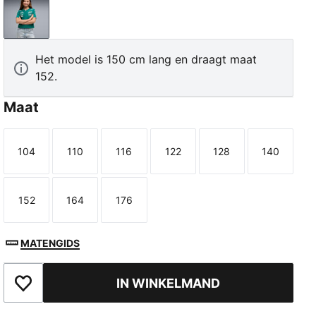
Green Lux
Het model is 150 cm lang en draagt maat
152.
Maat
104
110
116
122
128
140
Maat
Maat
Maat
Maat
Maat
Maat
152
164
176
Maat
Maat
Maat
MATENGIDS
IN WINKELMAND
Toegevoegd aan favorieten