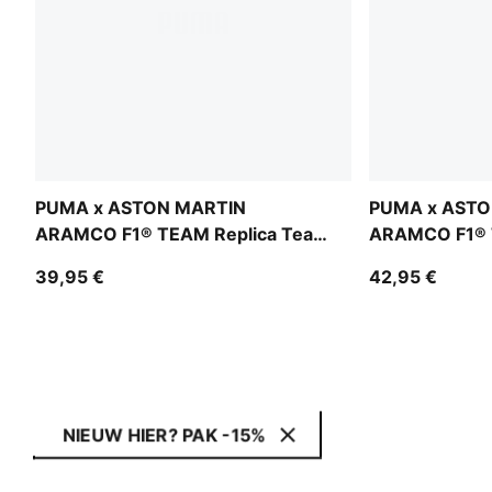
PUMA x ASTON MARTIN
PUMA x ASTO
ARAMCO F1® TEAM Replica Team
ARAMCO F1® 
Baseball Cap Youth
Alonso Baseba
39,95 €
42,95 €
NIEUW HIER? PAK -15%