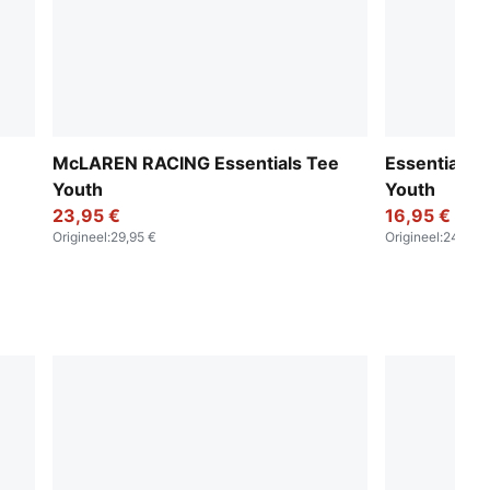
McLAREN RACING Essentials Tee
Essentials 
Youth
Youth
23,95 €
16,95 €
Origineel
:
29,95 €
Origineel
:
24,95 €