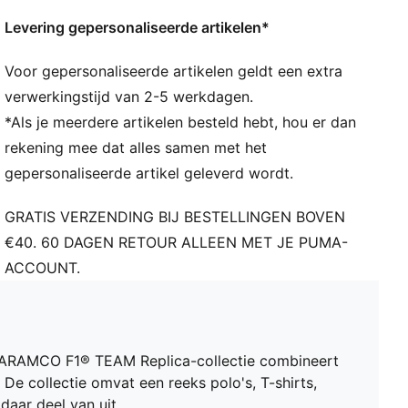
Lengte: Normaal
Levering gepersonaliseerde artikelen*
PUMA x ASTON MARTIN ARAMCO F1® Team-details
PUMA-merkdetails
Voor gepersonaliseerde artikelen geldt een extra
PUMA voor jongeren: aanbevolen voor oudere
kinderen tussen 8 en 16 jaar
verwerkingstijd van 2-5 werkdagen.
*Als je meerdere artikelen besteld hebt, hou er dan
rekening mee dat alles samen met het
gepersonaliseerde artikel geleverd wordt.
GRATIS VERZENDING BIJ BESTELLINGEN BOVEN
€40. 60 DAGEN RETOUR ALLEEN MET JE PUMA-
ACCOUNT.
N ARAMCO F1® TEAM Replica-collectie combineert
De collectie omvat een reeks polo's, T-shirts,
aar deel van uit.