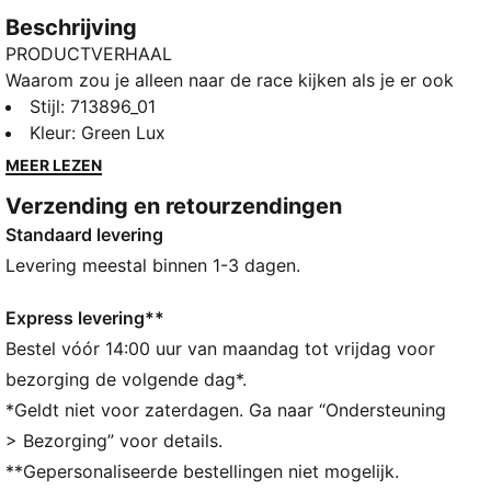
Beschrijving
PRODUCTVERHAAL
Waarom zou je alleen naar de race kijken als je er ook
deel van kunt uitmaken? De PUMA x ASTON MARTIN
Stijl
:
713896_01
ARAMCO F1® TEAM Replica-collectie combineert het
Kleur
:
Green Lux
iconische Aston Martin-groen met limoenkleurige
MEER LEZEN
accenten en geeft je elke dag de energie van een
Verzending en retourzendingen
race. De collectie omvat een reeks polo's, T-shirts,
Standaard levering
hoodies en jacks van Aston Martin Aramco F1® Team.
Want achter elke ronde staat een team, en nu maak jij
Levering meestal binnen 1-3 dagen.
daar deel van uit.
ALLE INS EN OUTS
Express levering**
Gemaakt met minstens 20% gerecyclede materialen
Bestel vóór 14:00 uur van maandag tot vrijdag voor
DETAILS
bezorging de volgende dag*.
Pasvorm: Normaal
*Geldt niet voor zaterdagen. Ga naar “Ondersteuning
Type hoofdmateriaal: Single jersey
> Bezorging” voor details.
Hals: Ronde hals
**Gepersonaliseerde bestellingen niet mogelijk.
Korte mouwen