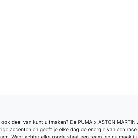
je er ook deel van kunt uitmaken? De PUMA x ASTON MARTI
ge accenten en geeft je elke dag de energie van een race. 
m. Want achter elke ronde staat een team, en nu maak jij d