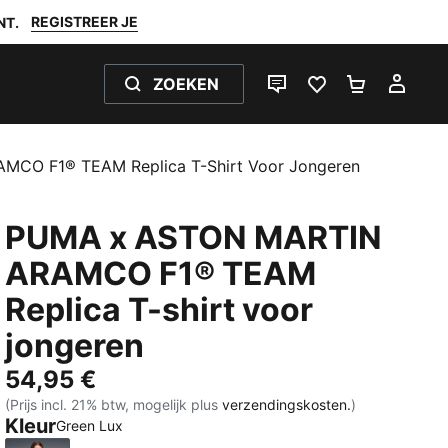
REGISTREER JE
NT.
ZOEKEN
LIVE CHAT
FAVORIETEN 0
WINKELW
MIJ
CO F1® TEAM Replica T-Shirt Voor Jongeren
PUMA x ASTON MARTIN
ARAMCO F1® TEAM
Replica T-shirt voor
jongeren
54,95 €
(Prijs incl. 21% btw, mogelijk plus
verzendingskosten.
)
Kleur
Green Lux