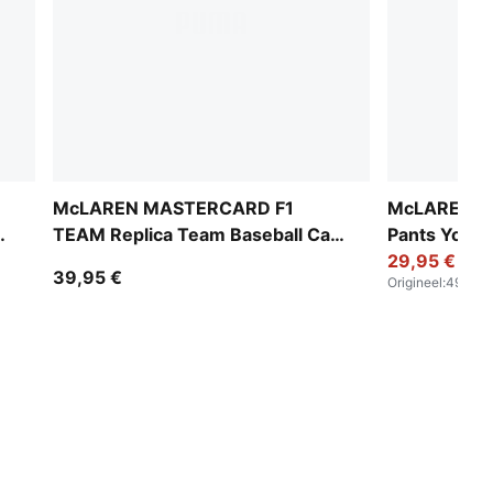
McLAREN MASTERCARD F1
McLAREN RA
ap
TEAM Replica Team Baseball Cap
Pants Youth
Youth
29,95 €
39,95 €
Origineel
:
49,95 €