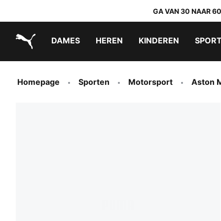
GA VAN 30 NAAR 6
DAMES
HEREN
KINDEREN
SPOR
PUMA.com
PUMA x TRANSFORMERS
PUMA x DORA THE EXPLORER
Makkelijk aan te trekken schoenen
Homepage
Sporten
Motorsport
Aston 