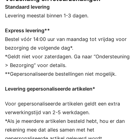
silhouetten combineert tot een zelfverzekerde,
Standaard levering
vooruitstrevende look.
ALLE INS EN OUTS
Levering meestal binnen 1-3 dagen.
SOFTFOAM+: comfortabele instap-inlegzool voor
zachte demping dankzij de extra dikke hiel
Express levering**
Het bovenwerk van de schoenen is gemaakt met
Bestel vóór 14:00 uur van maandag tot vrijdag voor
minstens 20% gerecyclede materialen.
bezorging de volgende dag*.
DETAILS
*Geldt niet voor zaterdagen. Ga naar “Ondersteuning
Breedte: Normaal
> Bezorging” voor details.
Type neus: Rond
**Gepersonaliseerde bestellingen niet mogelijk.
Sluiting: Klittenband
Type hak: Plat
Levering gepersonaliseerde artikelen*
PUMA-merkdetails
PUMA voor peuters: aanbevolen voor peuters tussen
Voor gepersonaliseerde artikelen geldt een extra
de 0 en 4 jaar
verwerkingstijd van 2-5 werkdagen.
*Als je meerdere artikelen besteld hebt, hou er dan
rekening mee dat alles samen met het
gepersonaliseerde artikel geleverd wordt.