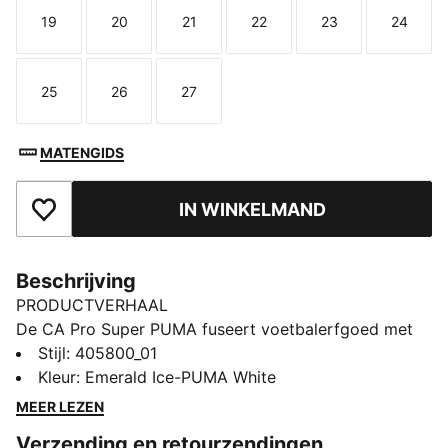
19
20
21
22
23
24
Maat
Maat
Maat
Maat
Maat
Maat
25
26
27
Maat
Maat
Maat
MATENGIDS
IN WINKELMAND
Toegevoegd aan favorieten
Beschrijving
PRODUCTVERHAAL
De CA Pro Super PUMA fuseert voetbalerfgoed met
streetwear, geïnspireerd door de stijl van de 'Soccer
Stijl
:
405800_01
Cats'-collectie uit de jaren 90. Ze hebben sportieve
Kleur
:
Emerald Ice-PUMA White
accenten en het iconische Super PUMA-karakter, dat
MEER LEZEN
invloeden van klassieke basketbal- en historische
Verzending en retourzendingen