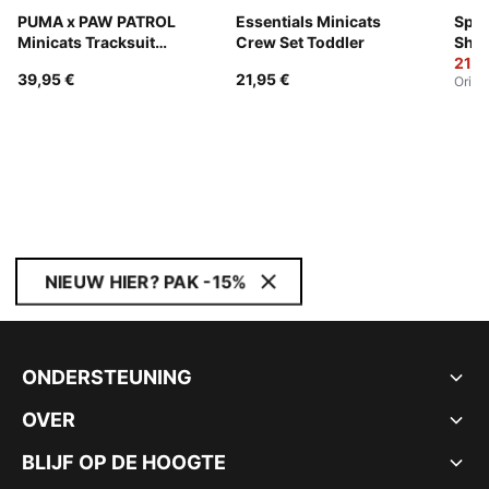
PUMA x PAW PATROL
Essentials Minicats
Spor
Minicats Tracksuit
Crew Set Toddler
Shor
Toddlers
21,9
39,95 €
21,95 €
Origi
NIEUW HIER? PAK -15%
ONDERSTEUNING
OVER
BLIJF OP DE HOOGTE