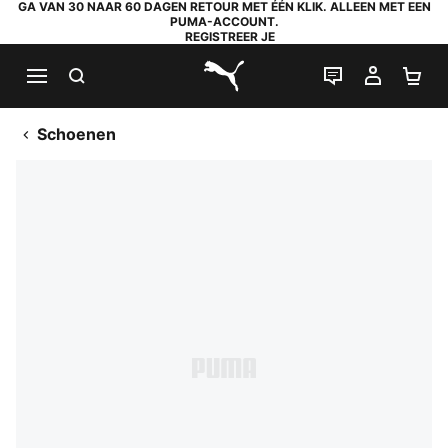
GA VAN 30 NAAR 60 DAGEN RETOUR MET ÉÉN KLIK. ALLEEN MET EEN
PUMA-ACCOUNT.
REGISTREER JE
ZOEKEN
LIVE CHAT
MIJN A
WI
PUMA.com
Schoenen