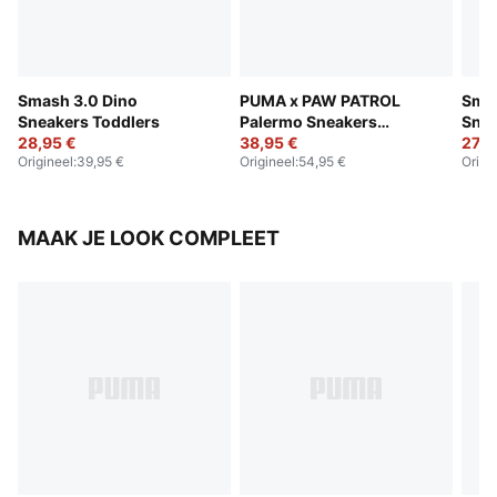
Smash 3.0 Dino
PUMA x PAW PATROL
Smas
Sneakers Toddlers
Palermo Sneakers
Snea
28,95 €
Toddlers
38,95 €
27,9
Origineel
:
39,95 €
Origineel
:
54,95 €
Origi
MAAK JE LOOK COMPLEET