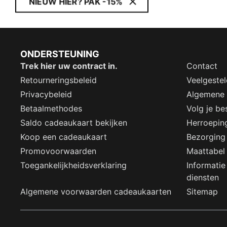
NIEUW HIER? PAK -15%
ONDERSTEUNING
Trek hier uw contract in.
Contact
Retourneringsbeleid
Veelgeste
Privacybeleid
Algemene
Betaalmethodes
Volg je bes
Saldo cadeaukaart bekijken
Herroepin
Koop een cadeaukaart
Bezorging
Promovoorwaarden
Maattabel
Toegankelijkheidsverklaring
Informatie
diensten
Algemene voorwaarden cadeaukaarten
Sitemap