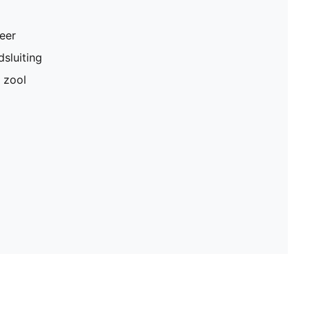
eer
dsluiting
 zool