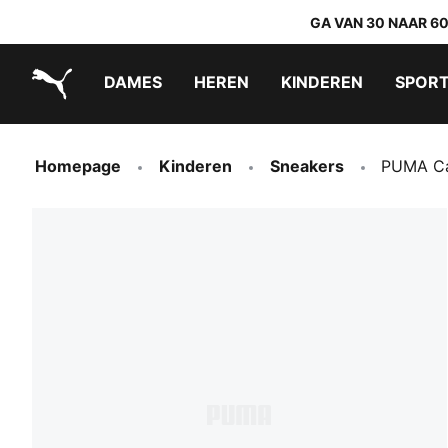
GA VAN 30 NAAR 6
DAMES
HEREN
KINDEREN
SPOR
PUMA.com
PUMA x TRANSFORMERS
PUMA x DORA THE EXPLORER
Makkelijk aan te trekken schoenen
Homepage
Kinderen
Sneakers
PUMA Ca