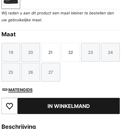
PUMA Black-Cool Dark Gray
Wij raden u aan dit product een maat kleiner te bestellen dan
uw gebruikelijke maat.
Maat
19
20
21
22
23
24
Maat
Maat
Maat
Maat
Maat
Maat
25
26
27
Maat
Maat
Maat
MATENGIDS
IN WINKELMAND
Toegevoegd aan favorieten
Beschrijving