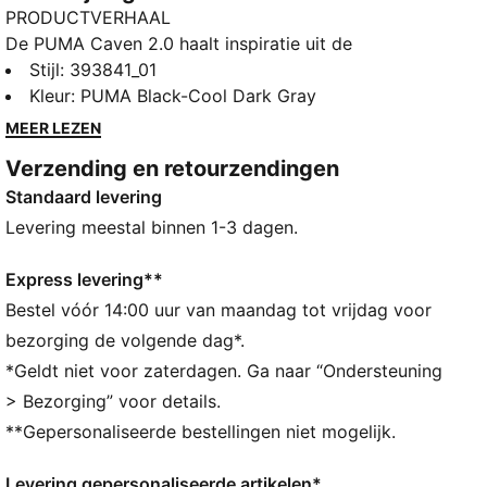
PRODUCTVERHAAL
De PUMA Caven 2.0 haalt inspiratie uit de
Amerikaanse collegestijl van de jaren 90. Een
Stijl
:
393841_01
nostalgisch design met vintage Amerikaanse
Kleur
:
PUMA Black-Cool Dark Gray
esthetiek. Het bovenwerk is puur PUMA-DNA, en de
MEER LEZEN
SoftFoam+ inlegzool biedt superieure demping en
Verzending en retourzendingen
optimaal comfort, de hele dag door.
Standaard levering
ALLE INS EN OUTS
SOFTFOAM+: comfortabele instap-inlegzool voor
Levering meestal binnen 1-3 dagen.
zachte demping dankzij de extra dikke hiel
DETAILS
Express levering**
Bovenwerk van imitatieleer
Bestel vóór 14:00 uur van maandag tot vrijdag voor
Elastische en klittenbandsluiting
bezorging de volgende dag*.
Rubberen tussenzool en zool
*Geldt niet voor zaterdagen. Ga naar “Ondersteuning
PUMA Formstrip
> Bezorging” voor details.
PUMA-brandingdetails
**Gepersonaliseerde bestellingen niet mogelijk.
Levering gepersonaliseerde artikelen*