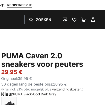
REGISTREER JE
NT.
ZOEKEN
LIVE CHAT
FAVORIETEN 0
WINKELW
MIJ
PUMA Caven 2.0
sneakers voor peuters
29,95 €
Origineel
:
39,95 €
30 dagen lang de beste prijs
:
26,95 €
(Prijs incl. 21% btw, mogelijk plus
verzendingskosten.
)
Kleur
PUMA Black-Cool Dark Gray