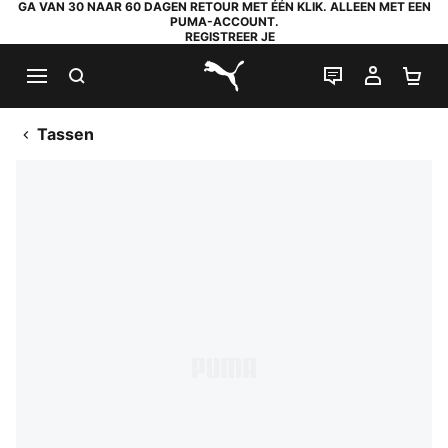
GA VAN 30 NAAR 60 DAGEN RETOUR MET ÉÉN KLIK. ALLEEN MET EEN
PUMA-ACCOUNT.
REGISTREER JE
ZOEKEN
LIVE CHAT
MIJN A
WI
PUMA.com
Tassen