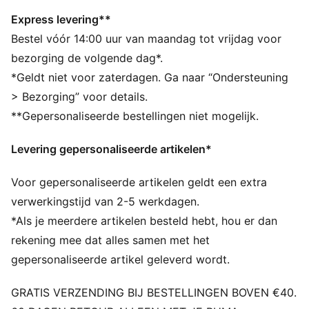
DETAILS
Hoofdvak met tweewegrits
Express levering**
Een zijvak met rits
Bestel vóór 14:00 uur van maandag tot vrijdag voor
Een plat ritsvak aan de zijkant
bezorging de volgende dag*.
Eén zijvak van mesh
*Geldt niet voor zaterdagen. Ga naar “Ondersteuning
Afmetingen: B: 51 cm / d: 25 cm / h: 28 cm
> Bezorging” voor details.
Inhoud: 35 l
**Gepersonaliseerde bestellingen niet mogelijk.
PUMA-merkdetails
Levering gepersonaliseerde artikelen*
Voor gepersonaliseerde artikelen geldt een extra
verwerkingstijd van 2-5 werkdagen.
*Als je meerdere artikelen besteld hebt, hou er dan
rekening mee dat alles samen met het
gepersonaliseerde artikel geleverd wordt.
GRATIS VERZENDING BIJ BESTELLINGEN BOVEN €40.