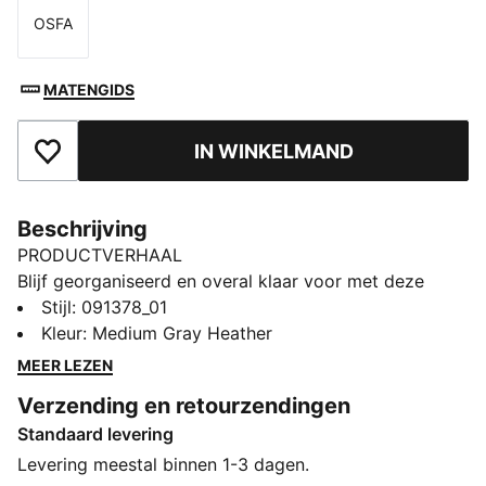
OSFA
Maat
MATENGIDS
IN WINKELMAND
Toegevoegd aan favorieten
Beschrijving
PRODUCTVERHAAL
Blijf georganiseerd en overal klaar voor met deze
veelzijdige sporttas. Met meerdere vakken, een
Stijl
:
091378_01
verstelbare gewatteerde schouderband en een
Kleur
:
Medium Gray Heather
duurzaam bodempaneel is hij perfect voor je actieve
MEER LEZEN
levensstijl. Laat elk moment tellen met PUMA's
Verzending en retourzendingen
kenmerkende stijl.
Standaard levering
ALLE INS EN OUTS
Gemaakt van minstens 50% gerecyclede materialen
Levering meestal binnen 1-3 dagen.