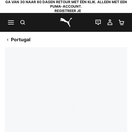
GA VAN 30 NAAR 60 DAGEN RETOUR MET ÉÉN KLIK. ALLEEN MET EEN
PUMA-ACCOUNT.
REGISTREER JE
ZOEKEN
LIVE CHAT
MIJN A
WI
PUMA.com
Portugal