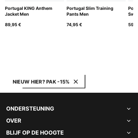
Portugal KING Anthem
Portugal Slim Training
Port
Jacket Men
Pants Men
Swea
89,95 €
74,95 €
59,9
NIEUW HIER? PAK -15%
ONDERSTEUNING
OVER
BLIJF OP DE HOOGTE