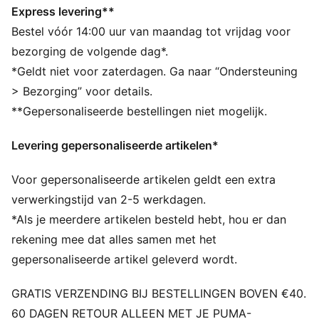
comfortabel blijft
Express levering**
Gemaakt van 100% gerecycled materiaal, met
Bestel vóór 14:00 uur van maandag tot vrijdag voor
uitzondering van biezen en decoraties.
bezorging de volgende dag*.
DETAILS
*Geldt niet voor zaterdagen. Ga naar “Ondersteuning
Pasvorm: Slank
> Bezorging” voor details.
Type hoofdmateriaal: Tricot
**Gepersonaliseerde bestellingen niet mogelijk.
Hals: Ronde hals
Lange mouwen
Levering gepersonaliseerde artikelen*
Branding van de club en van PUMA
Voor gepersonaliseerde artikelen geldt een extra
verwerkingstijd van 2-5 werkdagen.
*Als je meerdere artikelen besteld hebt, hou er dan
rekening mee dat alles samen met het
gepersonaliseerde artikel geleverd wordt.
GRATIS VERZENDING BIJ BESTELLINGEN BOVEN €40.
60 DAGEN RETOUR ALLEEN MET JE PUMA-