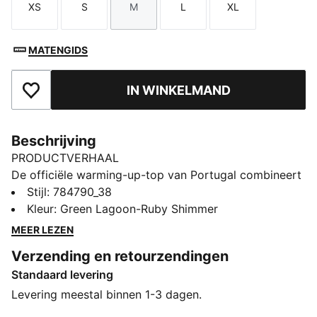
XS
S
M
L
XL
Maat
Maat
Maat
Maat
Maat
MATENGIDS
IN WINKELMAND
Toegevoegd aan favorieten
Beschrijving
PRODUCTVERHAAL
De officiële warming-up-top van Portugal combineert
de legendarische stijl van de club met een
Stijl
:
784790_38
prestatiegericht ontwerp. Of je je nu voorbereidt op
Kleur
:
Green Lagoon-Ruby Shimmer
de wedstrijd of je loyaliteit toont in het dagelijks
MEER LEZEN
leven, met deze top kun je je liefde voor de club (en je
Verzending en retourzendingen
idolen) laten zien.
Standaard levering
ALLE INS EN OUTS
VOCHTBEHEERSING: Technische dryCELL-materialen
Levering meestal binnen 1-3 dagen.
voeren vocht van de huid af zodat je droog en