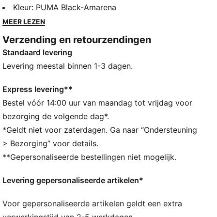
band, voorgevormd voetbed en IMEVA-buitenzool
Kleur
:
PUMA Black-Amarena
zorgen voor comfort en grip. Perfect voor diegenen
MEER LEZEN
die hunkeren naar stijl en prestaties bij elke stap.
Verzending en retourzendingen
ALLE INS EN OUTS
Standaard levering
IMEVA: PUMA's materiaal voor een licht en
comfortabel gevoel
Levering meestal binnen 1-3 dagen.
DETAILS
Gevoerde, synthetische band
Express levering**
Voorgevormd voetbed voor zacht comfort
Bestel vóór 14:00 uur van maandag tot vrijdag voor
IMEVA-buitenzool
bezorging de volgende dag*.
Porsche Legacy-merkdetails
*Geldt niet voor zaterdagen. Ga naar “Ondersteuning
Comfortabele stijl van PUMA
> Bezorging” voor details.
**Gepersonaliseerde bestellingen niet mogelijk.
Levering gepersonaliseerde artikelen*
Voor gepersonaliseerde artikelen geldt een extra