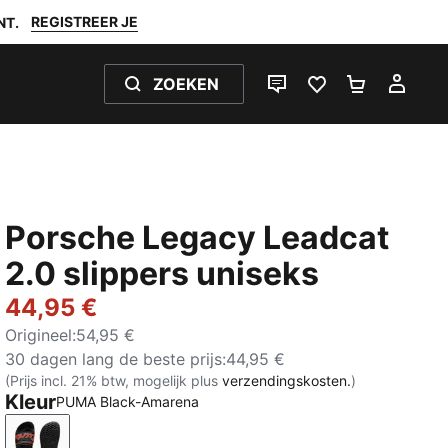
REGISTREER JE
NT.
ZOEKEN
LIVE CHAT
FAVORIETEN 0
WINKELW
MIJ
Porsche Legacy Leadcat
2.0 slippers uniseks
44,95 €
Origineel
:
54,95 €
30 dagen lang de beste prijs
:
44,95 €
(Prijs incl. 21% btw, mogelijk plus
verzendingskosten.
)
Kleur
PUMA Black-Amarena