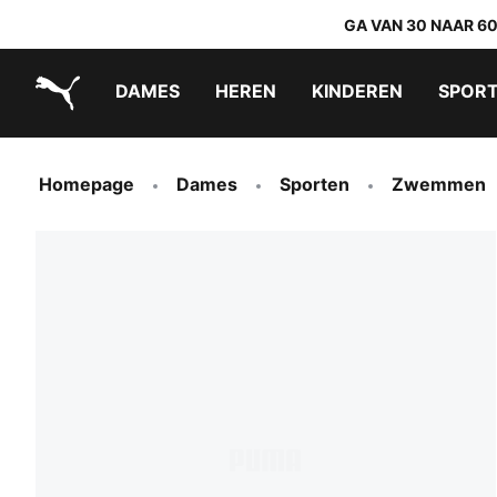
GA VAN 30 NAAR 6
DAMES
HEREN
KINDEREN
SPOR
PUMA.com
PUMA x DORA THE EXPLORER
Makkelijk aan te trekken schoenen
Homepage
Dames
Sporten
Zwemmen