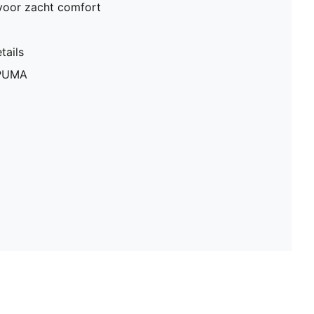
oor zacht comfort
tails
 PUMA