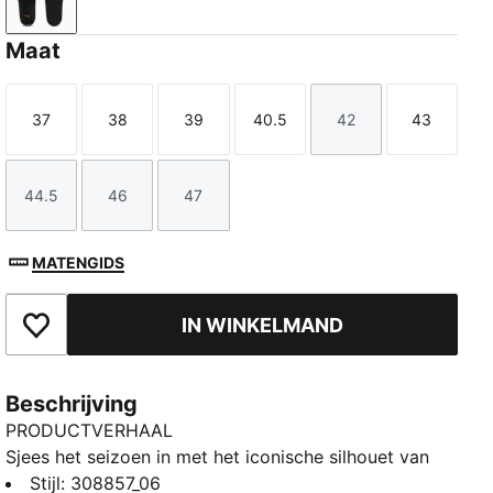
PUMA Black-Amarena
Maat
37
38
39
40.5
42
43
Maat
Maat
Maat
Maat
Maat
Maat
44.5
46
47
Maat
Maat
Maat
MATENGIDS
IN WINKELMAND
Toegevoegd aan favorieten
Beschrijving
PRODUCTVERHAAL
Sjees het seizoen in met het iconische silhouet van
PUMA, met Porsche Legacy-logo's. Een gevoerde
Stijl
:
308857_06