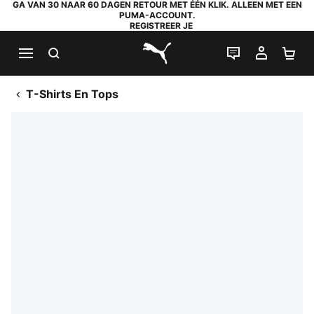
GA VAN 30 NAAR 60 DAGEN RETOUR MET ÉÉN KLIK. ALLEEN MET EEN
PUMA-ACCOUNT.
REGISTREER JE
ZOEKEN
LIVE CHAT
MIJN A
WI
PUMA.com
T-Shirts En Tops