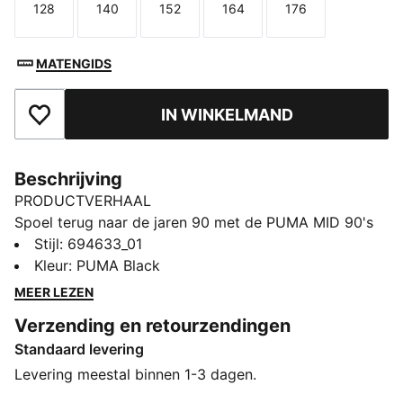
128
140
152
164
176
Maat
Maat
Maat
Maat
Maat
MATENGIDS
IN WINKELMAND
Toegevoegd aan favorieten
Beschrijving
PRODUCTVERHAAL
Spoel terug naar de jaren 90 met de PUMA MID 90's
collectie, geïnspireerd door de gedurfde, levendige
Stijl
:
694633_01
geest van dat decennium. Dit zachte T-shirt heeft een
Kleur
:
PUMA Black
print op de rug en PUMA Cat-logo op de borst voor
MEER LEZEN
casual stijl. Een ontspannen pasvorm zorgt voor
Verzending en retourzendingen
comfortabele, gemakkelijke beweging.
Standaard levering
ALLE INS EN OUTS
Gemaakt met minstens 20% gerecycled katoen
Levering meestal binnen 1-3 dagen.
DETAILS