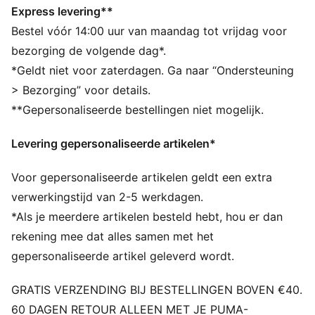
Ontworpen voor: Dagelijks dragen
Express levering**
Pasvorm: Relaxed
Bestel vóór 14:00 uur van maandag tot vrijdag voor
Lengte: Normaal
bezorging de volgende dag*.
Hals: Geribbelde ronde hals
*Geldt niet voor zaterdagen. Ga naar “Ondersteuning
Hoofdmateriaalsoort: Single jersey
> Bezorging” voor details.
Korte mouwen
**Gepersonaliseerde bestellingen niet mogelijk.
PUMA Jongeren: Aanbevolen voor oudere kinderen
tussen 8 en 16 jaar
Levering gepersonaliseerde artikelen*
Voor gepersonaliseerde artikelen geldt een extra
verwerkingstijd van 2-5 werkdagen.
*Als je meerdere artikelen besteld hebt, hou er dan
rekening mee dat alles samen met het
gepersonaliseerde artikel geleverd wordt.
GRATIS VERZENDING BIJ BESTELLINGEN BOVEN €40.
60 DAGEN RETOUR ALLEEN MET JE PUMA-